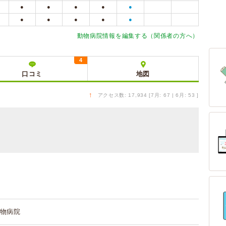
●
●
●
●
●
●
●
●
●
●
動物病院情報を編集する（関係者の方へ）
4
口コミ
地図
↑
アクセス数: 17,934 [7月: 67 | 6月: 53 ]
物病院