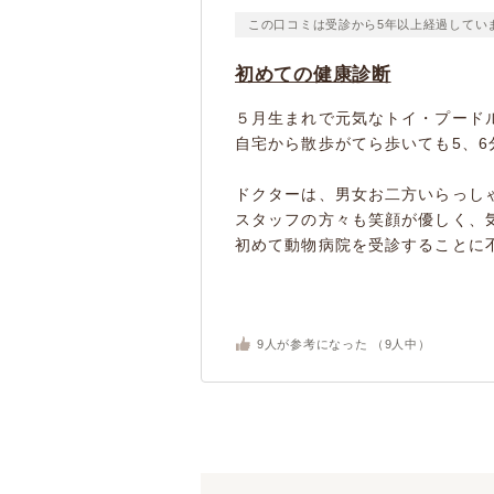
この口コミは受診から5年以上経過してい
初めての健康診断
５月生まれで元気なトイ・プード
自宅から散歩がてら歩いても5、
ドクターは、男女お二方いらっし
スタッフの方々も笑顔が優しく、
初めて動物病院を受診することに不
9
人が参考になった （
9
人中）