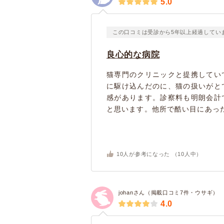
5.0
この口コミは受診から5年以上経過してい
良心的な病院
猫専門のクリニックと提携してい
に駆け込んだのに、猫の扱いがと
感があります。診察料も明朗会計
と思います。他所で酷い目にあった
10
人が参考になった （
10
人中）
johanさん（掲載口コミ7件・ウサギ）
4.0