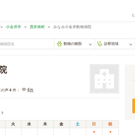
C
小金井市
貫井南町
みなみ小金井動物病院
院
4
主の声
4
件：
件
ット
火
水
木
金
土
日
祝
●
●