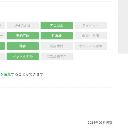
ド
JAHA会員
アニコム
アイペット
ー
予約可能
駐車場
救急・夜間
往診
往診専門
オンライン診療
ペットホテル
二次診療専門
報を編集
することができます
）
2018年02月投稿