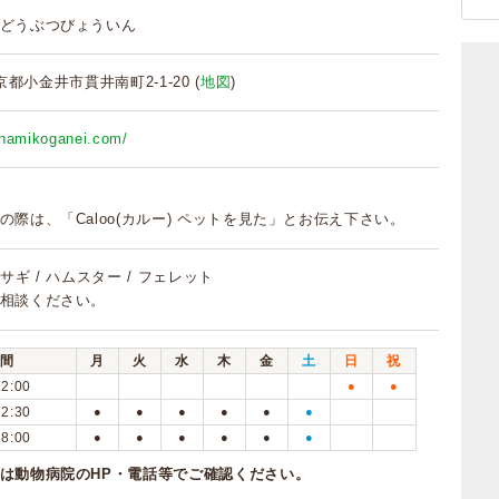
どうぶつびょういん
東京都小金井市貫井南町2-1-20 (
地図
)
inamikoganei.com/
の際は、「Caloo(カルー) ペットを見た」とお伝え下さい。
 ウサギ / ハムスター / フェレット
相談ください。
間
月
火
水
木
金
土
日
祝
12:00
●
●
12:30
●
●
●
●
●
●
18:00
●
●
●
●
●
●
は動物病院のHP・電話等でご確認ください。