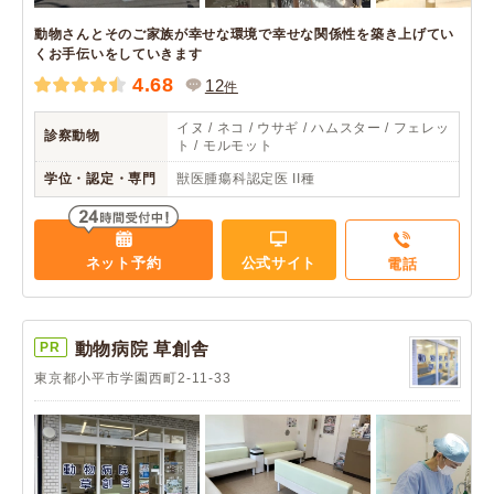
動物さんとそのご家族が幸せな環境で幸せな関係性を築き上げてい
くお手伝いをしていきます
4.68
12
件
イヌ / ネコ / ウサギ / ハムスター / フェレッ
診察動物
ト / モルモット
学位・認定・専門
獣医腫瘍科認定医 II種
ネット予約
公式サイト
電話
PR
動物病院 草創舎
東京都小平市学園西町2-11-33