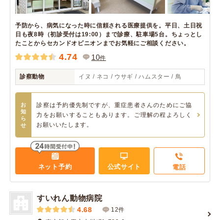
予防から、病気になった時に信頼される医療提供を。平日、土日祝
日も夜8時（初診受付は19:00）まで診療、駐車場5台。ちょっとし
たことからセカンドオピニオンまでお気軽にご相談ください。
4.74
10
件
診察動物
イヌ / ネコ / ウサギ / ハムスター / 鳥
お
診察は予約優先制ですが、重症患者さんのためにご協
知
力をお願いすることもあります。ご理解の程よろしく
ら
お願いいたします。
せ
ネット予約
公式サイト
電話
すいれん動物病院
4.68
12件