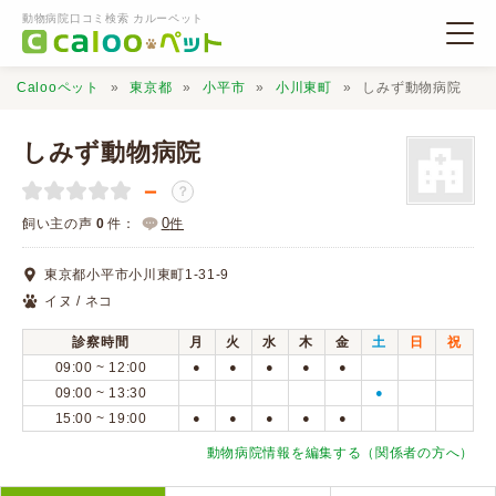
動物病院口コミ検索 カルーペット
Calooペット
東京都
小平市
小川東町
しみず動物病院
しみず動物病院
－
？
動物病院検索
0
飼い主の声
0
件：
件
東京都小平市小川東町1-31-9
口コミ検索
イヌ / ネコ
診察時間
月
火
水
木
金
土
日
祝
Calooペットとは？
09:00 ~ 12:00
●
●
●
●
●
09:00 ~ 13:30
●
15:00 ~ 19:00
●
●
●
●
●
口コミ投稿
動物病院情報を編集する（関係者の方へ）