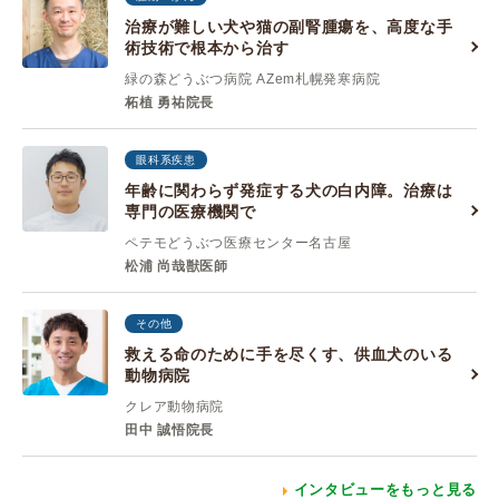
治療が難しい犬や猫の副腎腫瘍を、高度な手
術技術で根本から治す
緑の森どうぶつ病院 AZem札幌発寒病院
柘植 勇祐院長
眼科系疾患
年齢に関わらず発症する犬の白内障。治療は
専門の医療機関で
ペテモどうぶつ医療センター名古屋
松浦 尚哉獣医師
その他
救える命のために手を尽くす、供血犬のいる
動物病院
クレア動物病院
田中 誠悟院長
インタビューをもっと見る