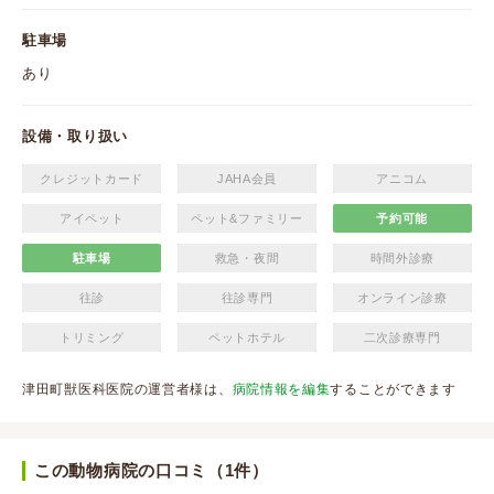
駐車場
あり
設備・取り扱い
クレジットカード
JAHA会員
アニコム
アイペット
ペット&ファミリー
予約可能
駐車場
救急・夜間
時間外診療
往診
往診専門
オンライン診療
トリミング
ペットホテル
二次診療専門
津田町獣医科医院の運営者様は、
病院情報を編集
することができます
この動物病院の口コミ（1件）