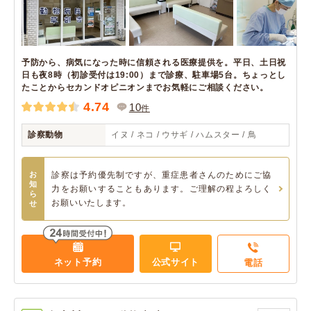
予防から、病気になった時に信頼される医療提供を。平日、土日祝
日も夜8時（初診受付は19:00）まで診療、駐車場5台。ちょっとし
たことからセカンドオピニオンまでお気軽にご相談ください。
4.74
10
件
診察動物
イヌ / ネコ / ウサギ / ハムスター / 鳥
お
診察は予約優先制ですが、重症患者さんのためにご協
知
力をお願いすることもあります。ご理解の程よろしく
ら
お願いいたします。
せ
ネット予約
公式サイト
電話