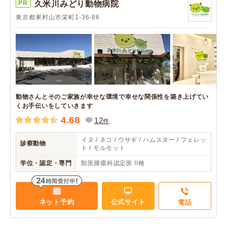
PR
久米川みどり動物病院
東京都東村山市栄町1-36-86
動物さんとそのご家族が幸せな環境で幸せな関係性を築き上げてい
くお手伝いをしていきます
4.68
12
件
イヌ / ネコ / ウサギ / ハムスター / フェレッ
診察動物
ト / モルモット
学位・認定・専門
獣医腫瘍科認定医 II種
ネット予約
公式サイト
電話