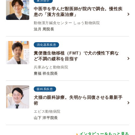
東洋医学
中医学を学んだ獣医師が院内で調合。慢性疾
患の「漢方生薬治療」
動物漢方鍼灸センター しゅう動物病院
法月 周院長
消化器系疾患
糞便微生物移植（FMT）で犬の慢性下痢な
ど不調の緩和を目指す
兵庫みなと動物病院
豊福 祥生院長
眼科系疾患
犬猫の眼科診療。失明から回復させる最新手
術
エビス動物病院
山下 洋平院長
インタビューをもっと見る