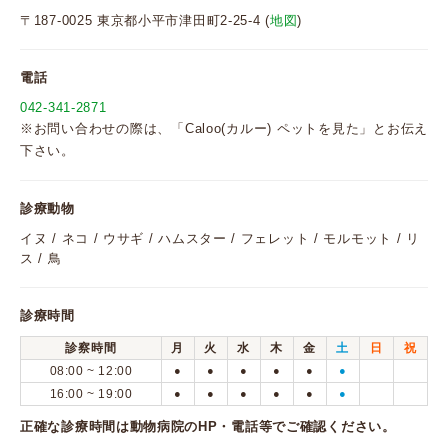
〒187-0025 東京都小平市津田町2-25-4 (
地図
)
電話
042-341-2871
※お問い合わせの際は、「Caloo(カルー) ペットを見た」とお伝え
下さい。
診療動物
イヌ / ネコ / ウサギ / ハムスター / フェレット / モルモット / リ
ス / 鳥
診療時間
診察時間
月
火
水
木
金
土
日
祝
08:00 ~ 12:00
●
●
●
●
●
●
16:00 ~ 19:00
●
●
●
●
●
●
正確な診療時間は動物病院のHP・電話等でご確認ください。