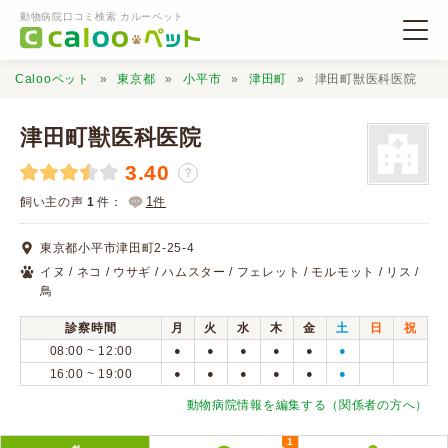
動物病院口コミ検索 カルーペット
Calooペット
東京都
小平市
津田町
津田町獣医科医院
津田町獣医科医院
3.40
？
動物病院検索
1
飼い主の声
1
件：
件
東京都小平市津田町2-25-4
口コミ検索
イヌ / ネコ / ウサギ / ハムスター / フェレット / モルモット / リス /
鳥
Calooペットとは？
診察時間
月
火
水
木
金
土
日
祝
08:00 ~ 12:00
●
●
●
●
●
●
16:00 ~ 19:00
●
●
●
●
●
●
口コミ投稿
動物病院情報を編集する（関係者の方へ）
1