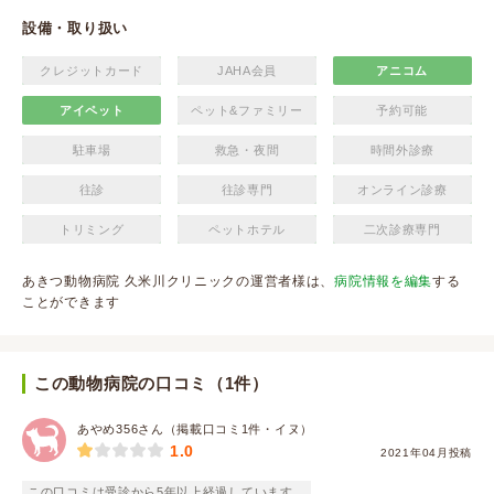
設備・取り扱い
クレジットカード
JAHA会員
アニコム
アイペット
ペット&ファミリー
予約可能
駐車場
救急・夜間
時間外診療
往診
往診専門
オンライン診療
トリミング
ペットホテル
二次診療専門
あきつ動物病院 久米川クリニックの運営者様は、
病院情報を編集
する
ことができます
この動物病院の口コミ（1件）
あやめ356さん（掲載口コミ1件・イヌ）
1.0
2021年04月投稿
この口コミは受診から5年以上経過しています。