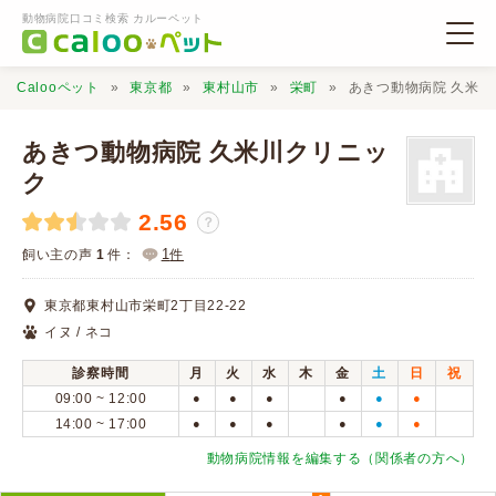
動物病院口コミ検索 カルーペット
Calooペット
東京都
東村山市
栄町
あきつ動物病院 久米
あきつ動物病院 久米川クリニッ
ク
2.56
動物病院検索
？
1
飼い主の声
1
件：
件
口コミ検索
東京都東村山市栄町2丁目22-22
イヌ / ネコ
Calooペットとは？
診察時間
月
火
水
木
金
土
日
祝
09:00 ~ 12:00
●
●
●
●
●
●
口コミ投稿
14:00 ~ 17:00
●
●
●
●
●
●
動物病院情報を編集する（関係者の方へ）