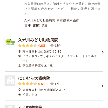
膝蓋骨脱臼は早期の診断と治療介入が重要。術後は遊
びと訓練を合わせたリハビリで機能の回復を図りま
す。
久米川みどり動物病院 東京都 東村山市
畠中 道昭
院長
久米川みどり動物病院
4.68
12件
東京都東村山市栄町1-36-86
イヌ / ネコ / ウサギ / ハムスター / フェレット / モルモ
ット
獣医腫瘍科認定医 II種
にしむら犬猫病院
4.51
4件
東京都東村山市久米川町2-31-58
イヌ / ネコ
くう動物病院