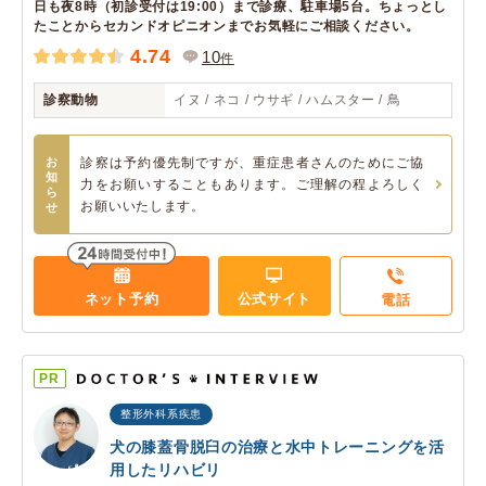
日も夜8時（初診受付は19:00）まで診療、駐車場5台。ちょっとし
たことからセカンドオピニオンまでお気軽にご相談ください。
4.74
10
件
診察動物
イヌ / ネコ / ウサギ / ハムスター / 鳥
お
診察は予約優先制ですが、重症患者さんのためにご協
知
力をお願いすることもあります。ご理解の程よろしく
ら
お願いいたします。
せ
ネット予約
公式サイト
電話
PR
整形外科系疾患
犬の膝蓋骨脱臼の治療と水中トレーニングを活
用したリハビリ