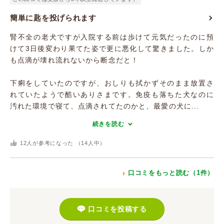
簡単に匙を投げられます
腎不全の老犬ですが入院する前は歩けて元気だったのに預
けて3日後変わり果てた姿で更に悪化して驚きました。しか
も点滴が壊れ流れないから断念だと！
下痢をしていたのですが、おしりも拭かずそのまま放置さ
れていたようで酷いありさまです。免疫も落ちた犬なのに
汚れた環境で寝て、点滴されてたのかと、最愛の犬に...
続きを読む
12
人が参考になった （
14
人中）
口コミをもっと読む（1件）
口コミを投稿する