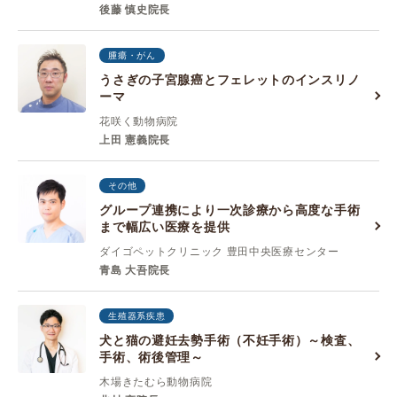
後藤 慎史院長
腫瘍・がん
うさぎの子宮腺癌とフェレットのインスリノ
ーマ
花咲く動物病院
上田 憲義院長
その他
グループ連携により一次診療から高度な手術
まで幅広い医療を提供
ダイゴペットクリニック 豊田中央医療センター
青島 大吾院長
生殖器系疾患
犬と猫の避妊去勢手術（不妊手術）～検査、
手術、術後管理～
木場きたむら動物病院