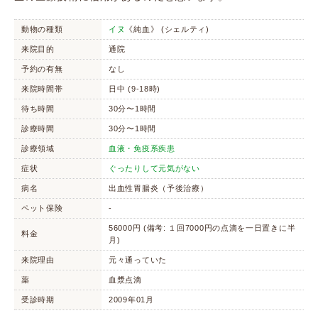
動物の種類
イヌ
《純血》 (シェルティ)
来院目的
通院
予約の有無
なし
来院時間帯
日中 (9-18時)
待ち時間
30分〜1時間
診療時間
30分〜1時間
診療領域
血液・免疫系疾患
症状
ぐったりして元気がない
病名
出血性胃腸炎（予後治療）
ペット保険
-
56000円 (備考: １回7000円の点滴を一日置きに半
料金
月)
来院理由
元々通っていた
薬
血漿点滴
受診時期
2009年01月