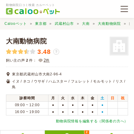
動物病院口コミ検索 カルーペット
Calooペット
東京都
武蔵村山市
大南
大南動物病院
口
大南動物病院
3.48
？
動物病院検索
2
飼い主の声
2
件：
件
東京都武蔵村山市大南2-96-4
口コミ検索
イヌ / ネコ / ウサギ / ハムスター / フェレット / モルモット / リス /
鳥
Calooペットとは？
診察時間
月
火
水
木
金
土
日
祝
09:00 ~ 12:00
●
●
●
●
●
●
16:00 ~ 19:00
●
●
●
●
●
●
口コミ投稿
動物病院情報を編集する（関係者の方へ）
2