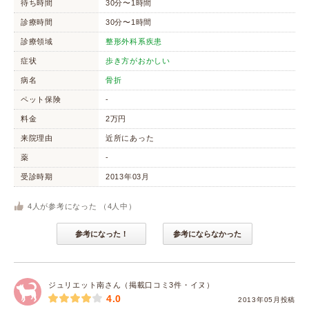
待ち時間
30分〜1時間
診療時間
30分〜1時間
診療領域
整形外科系疾患
症状
歩き方がおかしい
病名
骨折
ペット保険
-
料金
2万円
来院理由
近所にあった
薬
-
受診時期
2013年03月
4
人が参考になった （
4
人中）
参考になった！
参考にならなかった
ジュリエット南さん（掲載口コミ3件・イヌ）
4.0
2013年05月投稿