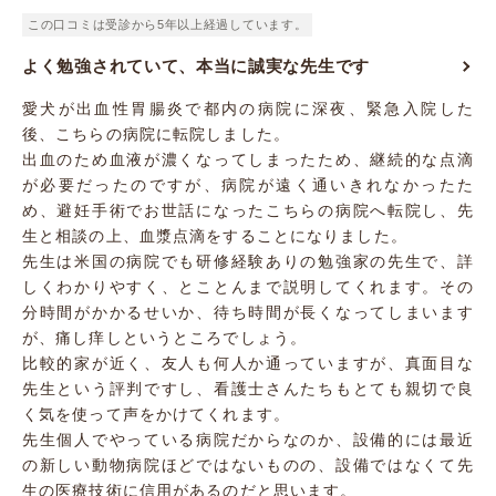
この口コミは受診から5年以上経過しています。
よく勉強されていて、本当に誠実な先生です
愛犬が出血性胃腸炎で都内の病院に深夜、緊急入院した
後、こちらの病院に転院しました。
出血のため血液が濃くなってしまったため、継続的な点滴
が必要だったのですが、病院が遠く通いきれなかったた
め、避妊手術でお世話になったこちらの病院へ転院し、先
生と相談の上、血漿点滴をすることになりました。
先生は米国の病院でも研修経験ありの勉強家の先生で、詳
しくわかりやすく、とことんまで説明してくれます。その
分時間がかかるせいか、待ち時間が長くなってしまいます
が、痛し痒しというところでしょう。
比較的家が近く、友人も何人か通っていますが、真面目な
先生という評判ですし、看護士さんたちもとても親切で良
く気を使って声をかけてくれます。
先生個人でやっている病院だからなのか、設備的には最近
の新しい動物病院ほどではないものの、設備ではなくて先
生の医療技術に信用があるのだと思います。