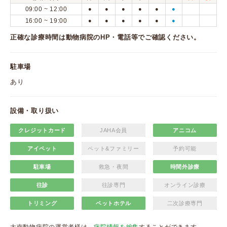
09:00 ~ 12:00
●
●
●
●
●
●
16:00 ~ 19:00
●
●
●
●
●
●
正確な診療時間は動物病院のHP・電話等でご確認ください。
駐車場
あり
設備・取り扱い
クレジットカード
JAHA会員
アニコム
アイペット
ペット&ファミリー
予約可能
駐車場
救急・夜間
時間外診療
往診
往診専門
オンライン診療
トリミング
ペットホテル
二次診療専門