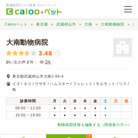
動物病院口コミ検索 カルーペット
Calooペット
東京都
武蔵村山市
大南
大南動物病院
口
大南動物病院
3.48
？
動物病院検索
2
飼い主の声
2
件：
件
東京都武蔵村山市大南2-96-4
口コミ検索
イヌ / ネコ / ウサギ / ハムスター / フェレット / モルモット / リス /
鳥
Calooペットとは？
診察時間
月
火
水
木
金
土
日
祝
09:00 ~ 12:00
●
●
●
●
●
●
16:00 ~ 19:00
●
●
●
●
●
●
口コミ投稿
動物病院情報を編集する（関係者の方へ）
2