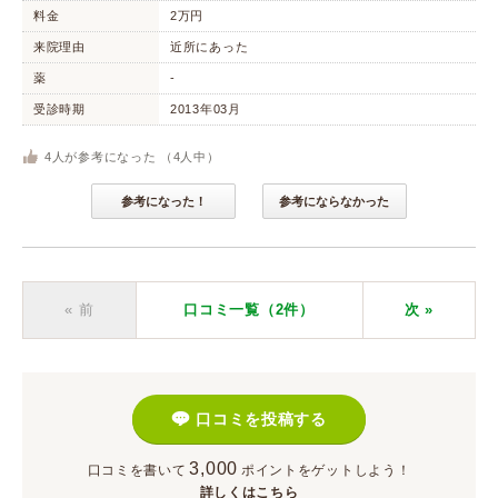
料金
2万円
来院理由
近所にあった
薬
-
受診時期
2013年03月
4
人が参考になった （
4
人中）
参考になった！
参考にならなかった
« 前
口コミ一覧（2件）
次
»
口コミを投稿する
3,000
口コミを書いて
ポイント
をゲットしよう！
詳しくはこちら