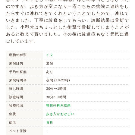
のですが、歩き方が変になり一応こちらの病院に連絡をし
たらすぐに連れてきてくれということでしたので、連れて
いきました。丁寧に診察をしてもらい、診断結果は骨折で
した。小型犬はちょっとした衝撃で骨折してしまうことが
あると教えて貰いました。その後は後遺症もなく元気に過
ごしています。
動物の種類
イヌ
来院目的
通院
予約の有無
あり
来院時間帯
夜間 (18-22時)
待ち時間
30分〜1時間
診療時間
30分〜1時間
診療領域
整形外科系疾患
症状
歩き方がおかしい
病名
骨折
ペット保険
-