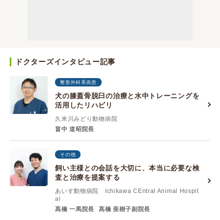
ドクターズインタビュー記事
整形外科系疾患
犬の膝蓋骨脱臼の治療と水中トレーニングを
活用したリハビリ
久米川みどり動物病院
畠中 道昭院長
その他
飼い主様との会話を大切に、本当に必要な検
査と治療を提案する
あいす動物病院 Ichikawa CEntral Animal Hospit
al
髙橋 一馬院長
髙橋 亜樹子副院長