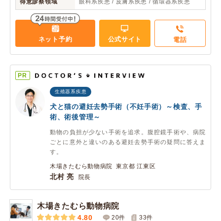
得意診察領域
眼科系疾患 / 皮膚系疾患 / 循環器系疾患
ネット予約
公式サイト
電話
PR
生殖器系疾患
犬と猫の避妊去勢手術（不妊手術）～検査、手
術、術後管理～
動物の負担が少ない手術を追求。腹腔鏡手術や、病院
ごとに意外と違いのある避妊去勢手術の疑問に答えま
す。
木場きたむら動物病院 東京都 江東区
北村 亮
院長
木場きたむら動物病院
4.80
20件
33
件