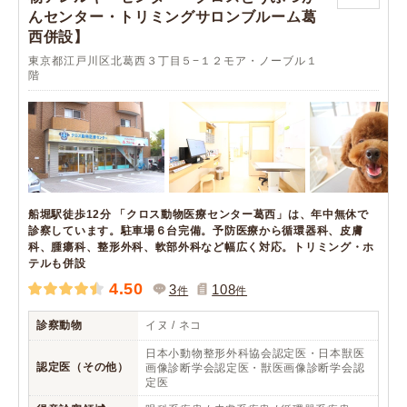
んセンター・トリミングサロンブルーム葛
西併設】
東京都江戸川区北葛西３丁目５−１２モア・ノーブル１
階
船堀駅徒歩12分 「クロス動物医療センター葛西」は、年中無休で
診察しています。駐車場６台完備。予防医療から循環器科、皮膚
科、腫瘍科、整形外科、軟部外科など幅広く対応。トリミング・ホ
テルも併設
4.50
3
108
件
件
診察動物
イヌ / ネコ
日本小動物整形外科協会認定医・日本獣医
認定医（その他）
画像診断学会認定医・獣医画像診断学会認
定医