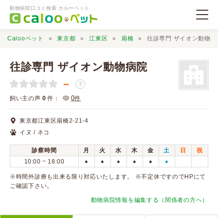
動物病院口コミ検索 カルーペット
Calooペット
東京都
江東区
扇橋
往診専門 ザイオン動物病
往診専門 ザイオン動物病院
－
？
動物病院検索
0
飼い主の声
0
件：
件
東京都江東区扇橋2-21-4
口コミ検索
イヌ / ネコ
診察時間
月
火
水
木
金
土
日
祝
Calooペットとは？
10:00 ~ 18:00
●
●
●
●
●
●
※時間外診療も出来る限り対応いたします。 ※不定休ですのでHPにて
口コミ投稿
ご確認下さい。
動物病院情報を編集する（関係者の方へ）