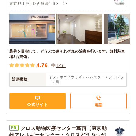
東京都江戸川区西篠崎1-6-3 1F
最善を目指して、どうぶつ達それぞれの治療を行います。無料駐車
場3台完備。
4.76
14
件
イヌ / ネコ / ウサギ / ハムスター / フェレッ
診察動物
ト / 鳥
公式サイト
電話
PR
クロス動物医療センター葛西【東京動
物アレルギーセンター・クロスどうぶつが