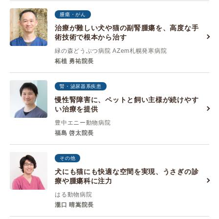
腫瘍・がん
治療が難しい犬や猫の副腎腫瘍を、高度な手
術技術で根本から治す
緑の森どうぶつ病院 AZem札幌発寒病院
柘植 勇祐院長
腎・泌尿器系疾患
慢性腎障害に、ペットと飼い主様が続けやす
い治療を提供
豊中エニー動物病院
福島 啓太院長
その他
犬にも猫にも快適な空間を実現、うさぎの診
療や腫瘍科に注力
はる動物病院
瀧口 晴嵩院長