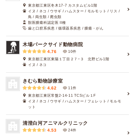
東京都江東区冬木17-7 カスタムビル1階
イヌ / ネコ / ウサギ / ハムスター / モルモット / リス /
鳥 / 両生類 / 爬虫類
獣医腫瘍科認定医 II種
歯と口腔系疾患 / 循環器系疾患 / 腫瘍・がん
木場パークサイド動物病院
4.76
10件
東京都江東区東陽１丁目２７−３ 北野ビル1階
イヌ / ネコ
きむら動物診療室
4.62
11件
東京都江東区常盤2-14-11 TCSビル１F
イヌ / ネコ / ウサギ / ハムスター / フェレット / モルモ
ット
清澄白河アニマルクリニック
4.53
24件