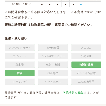
10:00 ~ 18:00
●
●
●
●
●
●
※時間外診療も出来る限り対応いたします。 ※不定休ですのでHP
にてご確認下さい。
正確な診療時間は動物病院のHP・電話等でご確認ください。
設備・取り扱い
クレジットカード
JAHA会員
アニコム
アイペット
ペット&ファミリー
予約可能
駐車場
救急・夜間
時間外診療
往診
往診専門
オンライン診療
トリミング
ペットホテル
二次診療専門
往診専門 ザイオン動物病院の運営者様は、
病院情報を編集
することが
できます