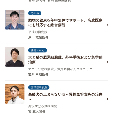
岩岡 渉院長
岩岡 佳織副院長
その他
動物の健康を年中無休でサポート。高度医療
にも対応する総合病院
平成動物病院
原田 敢副院長
腫瘍・がん
犬と猫の肥満細胞腫、外科手術および集学的
治療
マエカワ動物病院／滋賀動物がんクリニック
前川 卓哉院長
循環器系疾患
高齢犬の止まらない咳～慢性気管支炎の治療
～
奥沢すばる動物病院
宮 直人院長