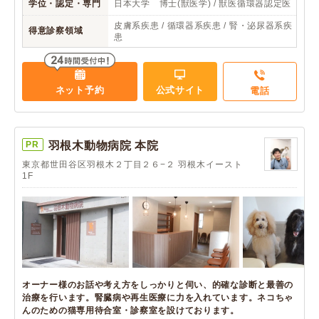
学位・認定・専門
日本大学 博士(獣医学) / 獣医循環器認定医
皮膚系疾患 / 循環器系疾患 / 腎・泌尿器系疾
得意診察領域
患
ネット予約
公式サイト
電話
PR
羽根木動物病院 本院
東京都世田谷区羽根木２丁目２６−２ 羽根木イースト
1F
オーナー様のお話や考え方をしっかりと伺い、的確な診断と最善の
治療を行います。腎臓病や再生医療に力を入れています。ネコちゃ
んのための猫専用待合室・診察室を設けております。