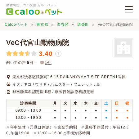
動物病院口コミ検索 カルーペット
Calooペット
東京都
渋谷区
猿楽町
VeC代官山動物病院
VeC代官山動物病院
3.40
？
動物病院検索
5
飼い主の声
5
件：
件
東京都渋谷区猿楽町16-15 DAIKANYAMA T-SITE GREEN1号棟
口コミ検索
イヌ / ネコ / ウサギ / ハムスター / フェレット / 鳥
獣医腫瘍科認定医 II種 / 獣医行動診療科認定医
Calooペットとは？
診察時間
月
火
水
木
金
土
日
祝
09:00 ~ 13:00
●
●
●
●
●
●
●
●
口コミ投稿
16:00 ~ 19:30
●
●
●
●
●
●
●
●
※年中無休（元旦は休診）※完全予約制 ※最終予約受付：午前12:3
0､午後19:00 ※13:00～16:00は手術対応時間