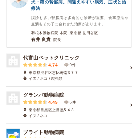
犬・猫の腎臓病。間違えやすい病気、症状と治
療法
誤診も多い腎臓病は多角的な診断が重要。食事療法や
点滴もその子に合わせた治療があります。
羽根木動物病院 本院 東京都 世田谷区
有井 良貴
院長
代官山ペットクリニック
4.74
9件
東京都渋谷区恵比寿南3-7-7
イヌ / ネコ / 爬虫類
グランパ動物病院
4.49
6件
東京都目黒区上目黒5-4-8
イヌ / ネコ
ブライト動物病院