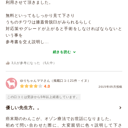
利用させて頂きました。
無料といってもしっかり見て下さり
うちのチワワは膝蓋骨脱臼がみられるらしく
対応策やグレードが上がると手術をしなければならないと
いう事を
参考書を交え説明し...
続きを読む
3
人が参考になった （
5
人中）
ゆりちゃんママさん（掲載口コミ21件・イヌ）
4.0
2015年05月投稿
この口コミは受診から5年以上経過しています。
優しい先生方。。
癌末期のわんこが、オゾン療法でお世話になりました。
初めて問い合わせた際に、大変親切に色々説明して下さ