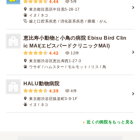
4.44
5件
東京都目黒区中目黒5-28-17
イヌ / ネコ
歯と口腔系疾患 / 消化器系疾患 / 腫瘍・がん
恵比寿小動物と小鳥の病院 Ebisu Bird Clin
ic MAI(エビスバードクリニックMAI)
4.42
12件
東京都渋谷区恵比寿西1-27-3
ウサギ / ハムスター / モルモット / リス / 鳥
HALU動物病院
4.39
4件
東京都渋谷区猿楽町3-9-1F
イヌ / ネコ
近くの病院をもっと見る