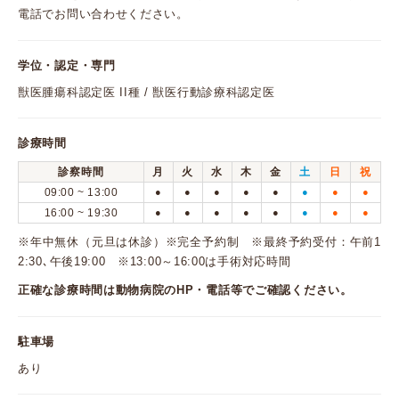
電話でお問い合わせください。
学位・認定・専門
獣医腫瘍科認定医 II種 / 獣医行動診療科認定医
診療時間
診察時間
月
火
水
木
金
土
日
祝
09:00 ~ 13:00
●
●
●
●
●
●
●
●
16:00 ~ 19:30
●
●
●
●
●
●
●
●
※年中無休（元旦は休診）※完全予約制 ※最終予約受付：午前1
2:30､午後19:00 ※13:00～16:00は手術対応時間
正確な診療時間は動物病院のHP・電話等でご確認ください。
駐車場
あり