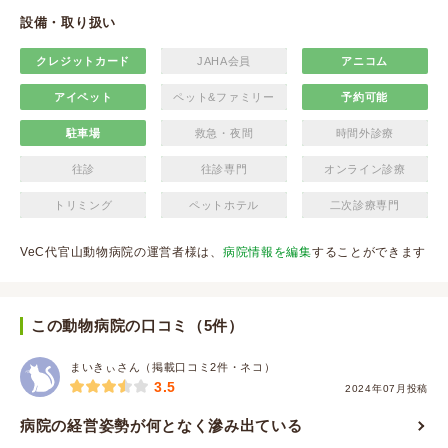
設備・取り扱い
クレジットカード
JAHA会員
アニコム
アイペット
ペット&ファミリー
予約可能
駐車場
救急・夜間
時間外診療
往診
往診専門
オンライン診療
トリミング
ペットホテル
二次診療専門
VeC代官山動物病院の運営者様は、
病院情報を編集
することができます
この動物病院の口コミ（5件）
まいきぃさん（掲載口コミ2件・ネコ）
3.5
2024年07月投稿
病院の経営姿勢が何となく滲み出ている