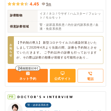
4.45
9
件
イヌ / ネコ / ウサギ / ハムスター / フェレッ
診察動物
ト / モルモット
腎・泌尿器系疾患 / 内分泌代謝系疾患 / 血
得意診察領域
液・免疫系疾患
【予約制の導入】 新型コロナウイルスの感染対策といた
お
しまして2020年4月より当面の間、診療を予約制とさせ
知
ら
ていただきます。 ご予約以外の診療も行っております
せ
が、その際は診察の順番が前後する可能性があり...
ネット予約
公式サイト
電話
PR
腎・泌尿器系疾患