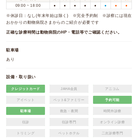
09:00 ~ 18:00
●
●
●
●
●
●
●
●
※休診日：なし(年末年始は除く) ※完全予約制 ※診察には現在
おかかりの動物病院さまからのご紹介が必要です
正確な診療時間は動物病院のHP・電話等でご確認ください。
駐車場
あり
設備・取り扱い
クレジットカード
JAHA会員
アニコム
アイペット
ペット&ファミリー
予約可能
駐車場
救急・夜間
時間外診療
往診
往診専門
オンライン診療
トリミング
ペットホテル
二次診療専門