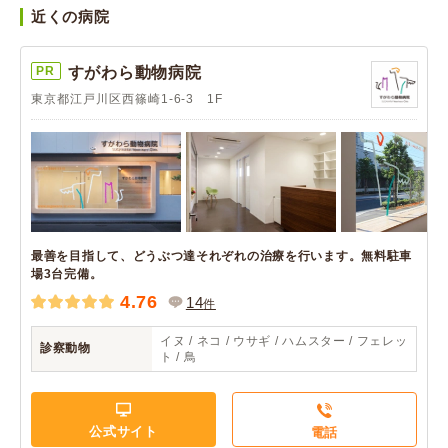
近くの病院
PR
すがわら動物病院
東京都江戸川区西篠崎1-6-3 1F
最善を目指して、どうぶつ達それぞれの治療を行います。無料駐車
場3台完備。
4.76
14
件
イヌ / ネコ / ウサギ / ハムスター / フェレッ
診察動物
ト / 鳥
公式サイト
電話