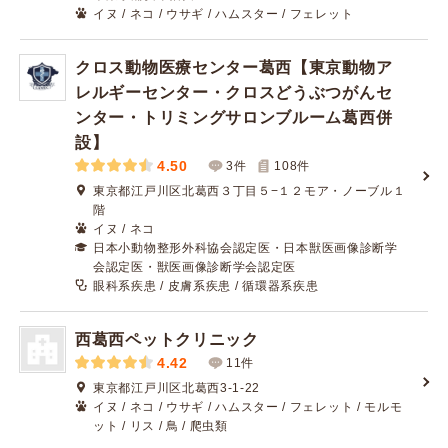
イヌ / ネコ / ウサギ / ハムスター / フェレット
クロス動物医療センター葛西【東京動物ア
レルギーセンター・クロスどうぶつがんセ
ンター・トリミングサロンブルーム葛西併
設】
4.50
3件
108
件
東京都江戸川区北葛西３丁目５−１２モア・ノーブル１
階
イヌ / ネコ
日本小動物整形外科協会認定医・日本獣医画像診断学
会認定医・獣医画像診断学会認定医
眼科系疾患 / 皮膚系疾患 / 循環器系疾患
西葛西ペットクリニック
4.42
11件
東京都江戸川区北葛西3-1-22
イヌ / ネコ / ウサギ / ハムスター / フェレット / モルモ
ット / リス / 鳥 / 爬虫類