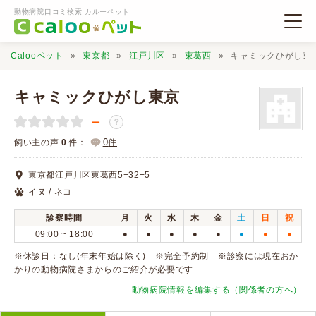
動物病院口コミ検索 カルーペット
Calooペット
東京都
江戸川区
東葛西
キャミックひがし東
キャミックひがし東京
－
？
動物病院検索
0
飼い主の声
0
件：
件
東京都江戸川区東葛西5−32−5
口コミ検索
イヌ / ネコ
診察時間
月
火
水
木
金
土
日
祝
Calooペットとは？
09:00 ~ 18:00
●
●
●
●
●
●
●
●
※休診日：なし(年末年始は除く) ※完全予約制 ※診察には現在おか
口コミ投稿
かりの動物病院さまからのご紹介が必要です
動物病院情報を編集する（関係者の方へ）