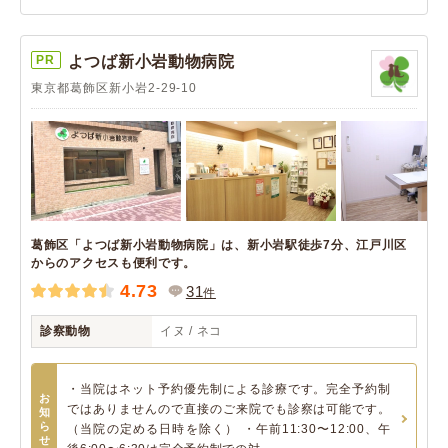
PR
よつば新小岩動物病院
東京都葛飾区新小岩2-29-10
葛飾区「よつば新小岩動物病院」は、新小岩駅徒歩7分、江戸川区
からのアクセスも便利です。
4.73
31
件
診察動物
イヌ / ネコ
・当院はネット予約優先制による診療です。完全予約制
お
ではありませんので直接のご来院でも診察は可能です。
知
ら
（当院の定める日時を除く） ・午前11:30〜12:00、午
せ