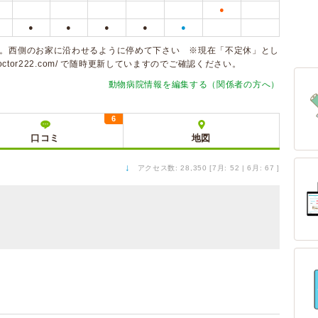
●
●
●
●
●
●
す。西側のお家に沿わせるように停めて下さい ※現在「不定休」とし
octor222.com/
で随時更新していますのでご確認ください。
動物病院情報を編集する（関係者の方へ）
6
口コミ
地図
↓
アクセス数: 28,350 [7月: 52 | 6月: 67 ]