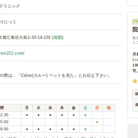
つクリニック
りにっく
P
京都江東区大島1-30-14-101 (
地図
)
東
ト
ctor222.com/
月
い
1
可
の際は、「Caloo(カルー) ペットを見た」とお伝え下さい。
間
月
火
水
木
金
土
日
祝
12:30
●
●
●
●
●
●
15:00
●
19:00
●
●
●
●
●
●