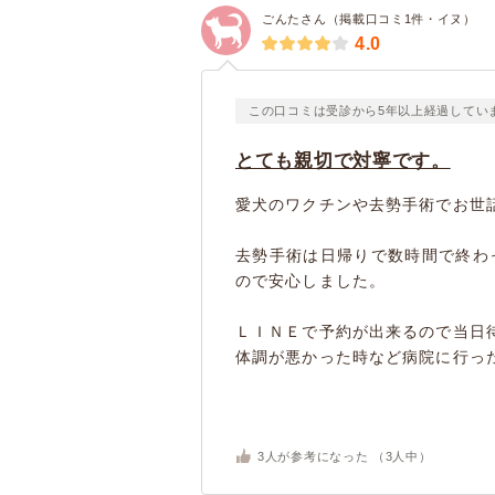
ごんたさん（掲載口コミ1件・イヌ）
4.0
この口コミは受診から5年以上経過してい
とても親切で対寧です。
愛犬のワクチンや去勢手術でお世
去勢手術は日帰りで数時間で終わ
ので安心しました。
ＬＩＮＥで予約が出来るので当日
体調が悪かった時など病院に行った
3
人が参考になった （
3
人中）