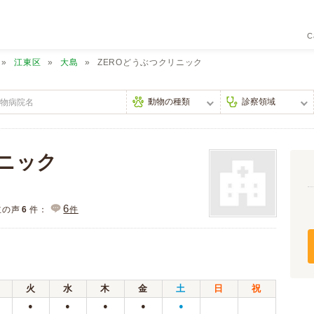
C
江東区
大島
ZEROどうぶつクリニック
リニック
6
主の声
6
件：
件
火
水
木
金
土
日
祝
●
●
●
●
●