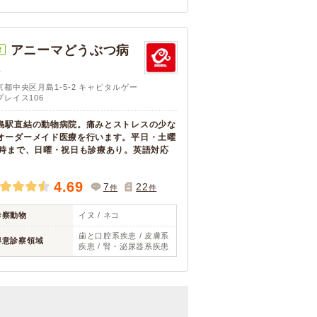
アニーマどうぶつ病
R
院
京都中央区月島1-5-2 キャピタルゲー
プレイス106
島駅直結の動物病院。痛みとストレスの少な
オーダーメイド医療を行います。平日・土曜
9時まで、日曜・祝日も診療あり。英語対応
。
4.69
7
22
件
件
診察動物
イヌ / ネコ
歯と口腔系疾患 / 皮膚系
得意診察領域
疾患 / 腎・泌尿器系疾患