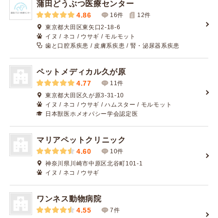
蒲田どうぶつ医療センター
4.86
16件
12
件
東京都大田区東矢口2-18-6
イヌ / ネコ / ウサギ / モルモット
歯と口腔系疾患 / 皮膚系疾患 / 腎・泌尿器系疾患
ペットメディカル久が原
4.77
11件
東京都大田区久が原3-31-10
イヌ / ネコ / ウサギ / ハムスター / モルモット
日本獣医ホメオパシー学会認定医
マリアペットクリニック
4.60
10件
神奈川県川崎市中原区北谷町101-1
イヌ / ネコ / ウサギ
ワンネス動物病院
4.55
7件