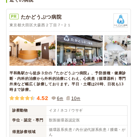
PR
たかどうぶつ病院
東京都大田区大森西２丁目７−２１
平和島駅から徒歩３分の『たかどうぶつ病院』、予防接種・健康診
断・内科的治療から外科的治療にくわえ、心疾患（循環器科）専門
外来など幅広く診療しております。平日・土曜は20時、日祝も13
時まで診療。
4.52
6
10
件
件
診察動物
イヌ / ネコ / ウサギ
学位・認定・専門
獣医循環器認定医
循環器系疾患 / 内分泌代謝系疾患 / 腫瘍・が
得意診察領域
ん