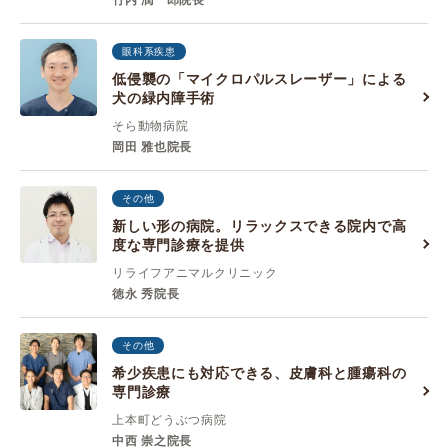
竹内 潤一郎院長
眼科系疾患
低侵襲の「マイクロパルスレーザー」による
犬の緑内障手術
そら動物病院
岡田 雅也院長
その他
新しい形の病院。リラックスできる院内で高
度な専門診療を提供
リライフアニマルクリニック
徳永 秀院長
その他
希少疾患にも対応できる、皮膚科と腫瘍科の
専門診療
上本町どうぶつ病院
中西 崇之院長