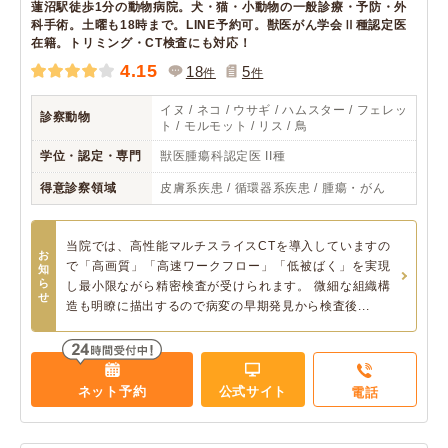
蓮沼駅徒歩1分の動物病院。犬・猫・小動物の一般診療・予防・外
科手術。土曜も18時まで。LINE予約可。獣医がん学会Ⅱ種認定医
在籍。トリミング・CT検査にも対応！
4.15
18
5
件
件
イヌ / ネコ / ウサギ / ハムスター / フェレッ
診察動物
ト / モルモット / リス / 鳥
学位・認定・専門
獣医腫瘍科認定医 II種
得意診察領域
皮膚系疾患 / 循環器系疾患 / 腫瘍・がん
当院では、高性能マルチスライスCTを導入していますの
お
で「高画質」「高速ワークフロー」「低被ばく」を実現
知
ら
し最小限ながら精密検査が受けられます。 微細な組織構
せ
造も明瞭に描出するので病変の早期発見から検査後...
ネット予約
公式サイト
電話