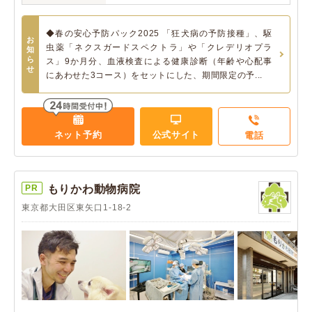
◆春の安心予防パック2025 「狂犬病の予防接種」、駆
お
虫薬「ネクスガードスペクトラ」や「クレデリオプラ
知
ら
ス」9か月分、血液検査による健康診断（年齢や心配事
せ
にあわせた3コース）をセットにした、期間限定の予...
ネット予約
公式サイト
電話
PR
もりかわ動物病院
東京都大田区東矢口1-18-2