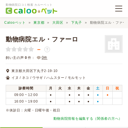
動物病院口コミ検索 カルーペット
Calooペット
東京都
大田区
下丸子
動物病院エル・ファー
動物病院エル・ファーロ
－
？
動物病院検索
0
飼い主の声
0
件：
件
東京都大田区下丸子2-19-10
口コミ検索
イヌ / ネコ / ウサギ / ハムスター / モルモット
診察時間
月
火
水
木
金
土
日
祝
Calooペットとは？
09:00 ~ 12:00
●
●
●
●
●
●
16:00 ~ 19:00
●
●
●
●
●
口コミ投稿
※休診日：火曜・日曜午後・祝日
動物病院情報を編集する（関係者の方へ）