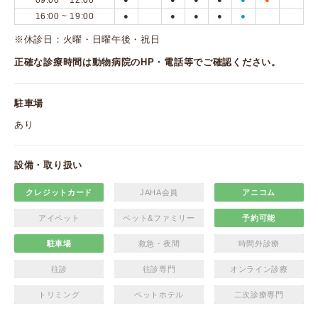
09:00 ~ 12:00
16:00 ~ 19:00
●
●
●
●
●
※休診日：火曜・日曜午後・祝日
正確な診療時間は動物病院のHP・電話等でご確認ください。
駐車場
あり
設備・取り扱い
クレジットカード
JAHA会員
アニコム
アイペット
ペット&ファミリー
予約可能
駐車場
救急・夜間
時間外診療
往診
往診専門
オンライン診療
トリミング
ペットホテル
二次診療専門