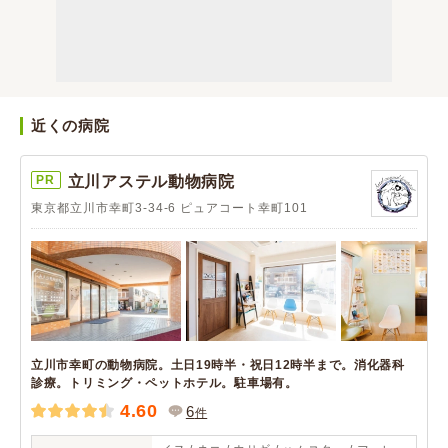
近くの病院
PR
立川アステル動物病院
東京都立川市幸町3-34-6 ピュアコート幸町101
立川市幸町の動物病院。土日19時半・祝日12時半まで。消化器科
診療。トリミング・ペットホテル。駐車場有。
4.60
6
件