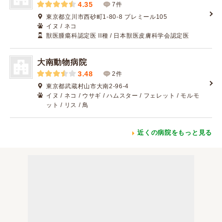
4.35
7件
東京都立川市西砂町1-80-8 プレミール105
イヌ / ネコ
獣医腫瘍科認定医 II種 / 日本獣医皮膚科学会認定医
大南動物病院
3.48
2件
東京都武蔵村山市大南2-96-4
イヌ / ネコ / ウサギ / ハムスター / フェレット / モルモ
ット / リス / 鳥
近くの病院をもっと見る