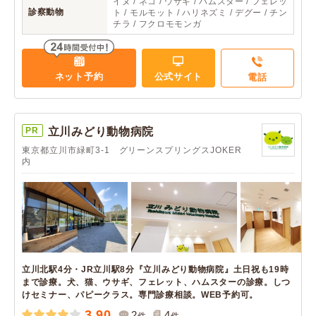
イヌ / ネコ / ウサギ / ハムスター / フェレッ
診察動物
ト / モルモット / ハリネズミ / デグー / チン
チラ / フクロモモンガ
ネット予約
公式サイト
電話
PR
立川みどり動物病院
東京都立川市緑町3-1 グリーンスプリングスJOKER
内
立川北駅4分・JR立川駅8分『立川みどり動物病院』土日祝も19時
まで診療。犬、猫、ウサギ、フェレット、ハムスターの診療。しつ
けセミナー、パピークラス。専門診療相談。WEB予約可。
3.90
2
4
件
件