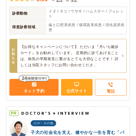
イヌ / ネコ / ウサギ / ハムスター / フェレッ
診察動物
ト
歯と口腔系疾患 / 循環器系疾患 / 消化器系疾
得意診察領域
患
【お得なキャンペーンについて】 ただいま『月いち健診
お
カード』をお勧めしています。 定期的に診てあげること
知
ら
は、病気の早期発見に繋がるとても大切なことです！ 詳
せ
しくは当院スタッフにお問い合わせくださ...
ネット予約
公式サイト
電話
PR
けが・その他
子犬の社会化を支え、健やかな一生を育む「パ