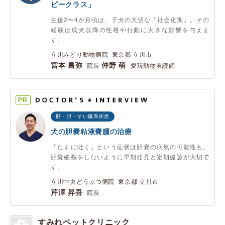
ピークラス」
生後2〜4か月頃は、子犬の大切な「社会化期」。その
経験は成犬以降の性格や行動に大きな影響を与えま
す。
立川みどり動物病院 東京都 立川市
宮本 昌弥
仲野 萌
院長
愛玩動物看護師
PR
肝・胆・すい臓系疾患
犬の胆嚢粘液嚢腫の治療
「たまに吐く」という症状は胆嚢の病気の可能性も。
胆嚢破裂をしないように早期発見と定期健診が大切で
す。
立川中央どうぶつ病院 東京都 立川市
芹澤 昇吾
院長
すみれペットクリニック