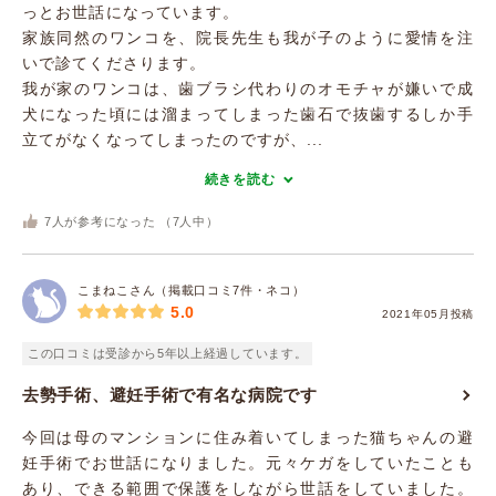
っとお世話になっています。
家族同然のワンコを、院長先生も我が子のように愛情を注
いで診てくださります。
我が家のワンコは、歯ブラシ代わりのオモチャが嫌いで成
犬になった頃には溜まってしまった歯石で抜歯するしか手
立てがなくなってしまったのですが、...
続きを読む
7
人が参考になった （
7
人中）
こまねこさん（掲載口コミ7件・ネコ）
5.0
2021年05月投稿
この口コミは受診から5年以上経過しています。
去勢手術、避妊手術で有名な病院です
今回は母のマンションに住み着いてしまった猫ちゃんの避
妊手術でお世話になりました。元々ケガをしていたことも
あり、できる範囲で保護をしながら世話をしていました。