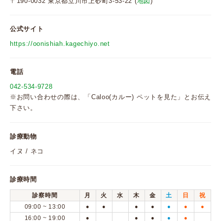
〒190-0032 東京都立川市上砂町3-53-22 (
地図
)
公式サイト
https://oonishiah.kagechiyo.net
電話
042-534-9728
※お問い合わせの際は、「Caloo(カルー) ペットを見た」とお伝え
下さい。
診療動物
イヌ / ネコ
診療時間
診察時間
月
火
水
木
金
土
日
祝
09:00 ~ 13:00
●
●
●
●
●
●
●
16:00 ~ 19:00
●
●
●
●
●