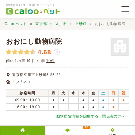
動物病院口コミ検索 カルーペット
Calooペット
東京都
立川市
上砂町
おおにし動物病院
おおにし動物病院
4.68
？
動物病院検索
10
飼い主の声
10
件：
件
東京都立川市上砂町3-53-22
口コミ検索
イヌ / ネコ
診察時間
月
火
水
木
金
土
日
祝
Calooペットとは？
09:00 ~ 13:00
●
●
●
●
●
●
●
16:00 ~ 19:00
●
●
●
●
●
口コミ投稿
動物病院情報を編集する（関係者の方へ）
10