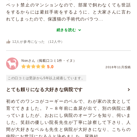
ペット禁止のマンションなので、部屋で飼わなくても世話
をするからには避妊手術をするように、と大家さんに言わ
れてしまったので、保護猫の手術代のバラつ...
続きを読む
12
人が参考になった （
12
人中）
Nonさん（掲載口コミ1件・イヌ）
5.0
2018年11月投稿
この口コミは受診から5年以上経過しています。
とても頼りになる大好きな病院です
初めてのワンコがコーギーのベルで、わが家の次女として
育ててきました。７～８年前に血尿が出て、別の病院に通
っていましたが、おおにし病院のオープンを知り、伺いま
した。笑顔の優しい院長先生が丁寧に診察して下さり、人
間が大好きなベルも先生と病院が大好きになり、こちらの
病院にお世話になろうと決めました。尿路結...