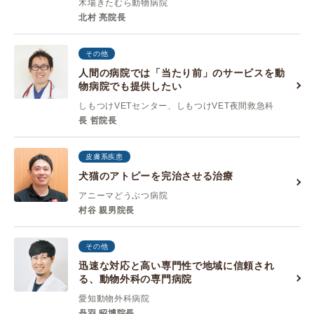
木場きたむら動物病院
北村 亮院長
その他
人間の病院では「当たり前」のサービスを動
物病院でも提供したい
しもつけVETセンター、しもつけVET夜間救急科
長 哲院長
皮膚系疾患
犬猫のアトピーを完治させる治療
アニーマどうぶつ病院
村谷 親男院長
その他
迅速な対応と高い専門性で地域に信頼され
る、動物外科の専門病院
愛知動物外科病院
丹羽 昭博院長