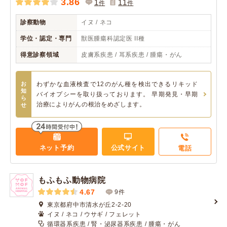
3.86
1
11
件
件
診察動物
イヌ / ネコ
学位・認定・専門
獣医腫瘍科認定医 II種
得意診察領域
皮膚系疾患 / 耳系疾患 / 腫瘍・がん
お
わずかな血液検査で12のがん種を検出できるリキッド
知
バイオプシーを取り扱っております。 早期発見・早期
ら
治療によりがんの根治をめざします。
せ
ネット予約
公式サイト
電話
もふもふ動物病院
4.67
9件
東京都府中市清水が丘2-2-20
イヌ / ネコ / ウサギ / フェレット
循環器系疾患 / 腎・泌尿器系疾患 / 腫瘍・がん