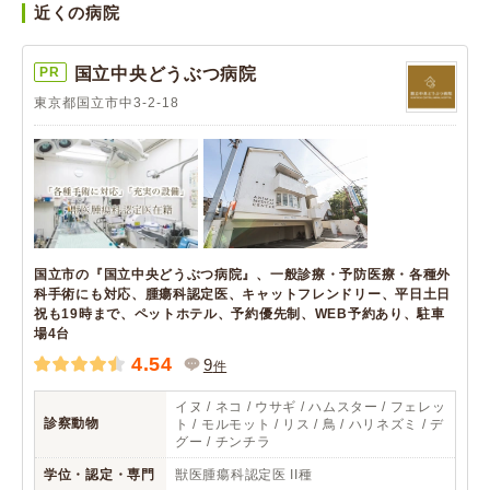
近くの病院
PR
国立中央どうぶつ病院
東京都国立市中3-2-18
国立市の『国立中央どうぶつ病院』、一般診療・予防医療・各種外
科手術にも対応、腫瘍科認定医、キャットフレンドリー、平日土日
祝も19時まで、ペットホテル、予約優先制、WEB予約あり、駐車
場4台
4.54
9
件
イヌ / ネコ / ウサギ / ハムスター / フェレッ
診察動物
ト / モルモット / リス / 鳥 / ハリネズミ / デ
グー / チンチラ
学位・認定・専門
獣医腫瘍科認定医 II種