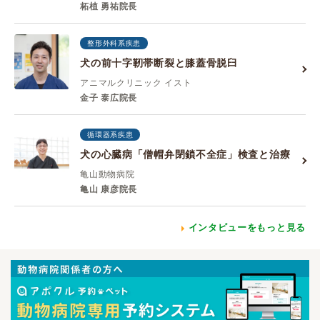
柘植 勇祐院長
整形外科系疾患
犬の前十字靭帯断裂と膝蓋骨脱臼
アニマルクリニック イスト
金子 泰広院長
循環器系疾患
犬の心臓病「僧帽弁閉鎖不全症」検査と治療
亀山動物病院
亀山 康彦院長
インタビューをもっと見る