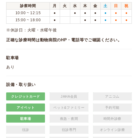
診察時間
月
火
水
木
金
土
日
祝
10:00 ~ 12:15
●
●
●
●
●
●
●
15:00 ~ 18:00
●
●
●
●
●
●
※休診日：火曜・水曜午後
正確な診療時間は動物病院のHP・電話等でご確認ください。
駐車場
あり
設備・取り扱い
クレジットカード
JAHA会員
アニコム
アイペット
ペット&ファミリー
予約可能
駐車場
救急・夜間
時間外診療
往診
往診専門
オンライン診療