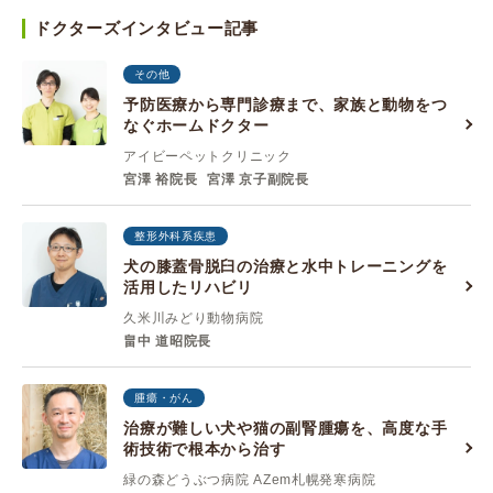
ドクターズインタビュー記事
その他
予防医療から専門診療まで、家族と動物をつ
なぐホームドクター
アイビーペットクリニック
宮澤 裕院長
宮澤 京子副院長
整形外科系疾患
犬の膝蓋骨脱臼の治療と水中トレーニングを
活用したリハビリ
久米川みどり動物病院
畠中 道昭院長
腫瘍・がん
治療が難しい犬や猫の副腎腫瘍を、高度な手
術技術で根本から治す
緑の森どうぶつ病院 AZem札幌発寒病院