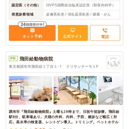
認定医（その他）
ISVPS国際総合臨床認定医（獣医内科学）
得意診察領域
皮膚系疾患 / 消化器系疾患 / 腫瘍・がん
ネット予約
公式サイト
電話
PR
飛田給動物病院
東京都調布市飛田給１丁目１-７ クリサンテーモ１F
調布市『飛田給動物病院』土曜も19時まで、日祝午前診療。飛田給
駅8分、駐車場あり。犬猫の外科、内科、予防、健診など幅広く対
応。高水準の検査器、レントゲン導入。トリミング。ペットホテル