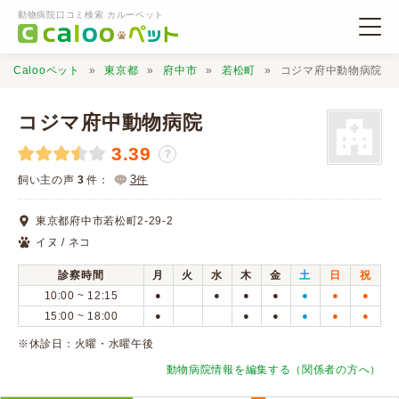
動物病院口コミ検索 カルーペット
Calooペット
東京都
府中市
若松町
コジマ府中動物病院
コジマ府中動物病院
3.39
？
動物病院検索
3
飼い主の声
3
件：
件
東京都府中市若松町2-29-2
口コミ検索
イヌ / ネコ
診察時間
月
火
水
木
金
土
日
祝
Calooペットとは？
10:00 ~ 12:15
●
●
●
●
●
●
●
15:00 ~ 18:00
●
●
●
●
●
●
口コミ投稿
※休診日：火曜・水曜午後
動物病院情報を編集する（関係者の方へ）