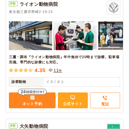
PR
ライオン動物病院
東京都三鷹市野崎2-19-15
三鷹・調布『ライオン動物病院』年中無休で20時まで診療。駐車場
完備。専門的な診療にも対応。
4.35
11
件
診察動物
イヌ / ネコ
ネット予約
公式サイト
電話
PR
大矢動物病院