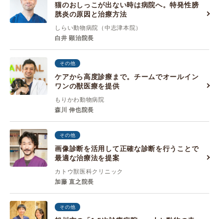
猫のおしっこが出ない時は病院へ。特発性膀
胱炎の原因と治療方法
しらい動物病院（中志津本院）
白井 顕治院長
その他
ケアから高度診療まで。チームでオールイン
ワンの獣医療を提供
もりかわ動物病院
森川 伸也院長
その他
画像診断を活用して正確な診断を行うことで
最適な治療法を提案
カトウ獣医科クリニック
加藤 直之院長
その他