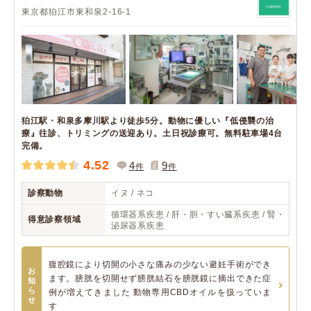
東京都狛江市東和泉2-16-1
狛江駅・和泉多摩川駅より徒歩5分。動物に優しい『低侵襲の治
療』往診、トリミングの送迎あり。土日祝診療可。無料駐車場4台
完備。
4.52
4
9
件
件
診察動物
イヌ / ネコ
循環器系疾患 / 肝・胆・すい臓系疾患 / 腎・
得意診察領域
泌尿器系疾患
腹腔鏡により切開の小さな痛みの少ない避妊手術ができ
お
ます。膀胱を切開せず膀胱結石を膀胱鏡に摘出できた症
知
ら
例が増えてきました 動物専用CBDオイルを扱っていま
せ
す