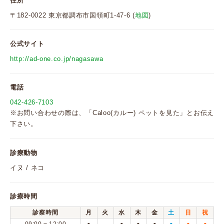
住所
〒182-0022 東京都調布市国領町1-47-6 (
地図
)
公式サイト
http://ad-one.co.jp/nagasawa
電話
042-426-7103
※お問い合わせの際は、「Caloo(カルー) ペットを見た」とお伝え
下さい。
診療動物
イヌ / ネコ
診療時間
診察時間
月
火
水
木
金
土
日
祝
●
●
●
●
●
●
●