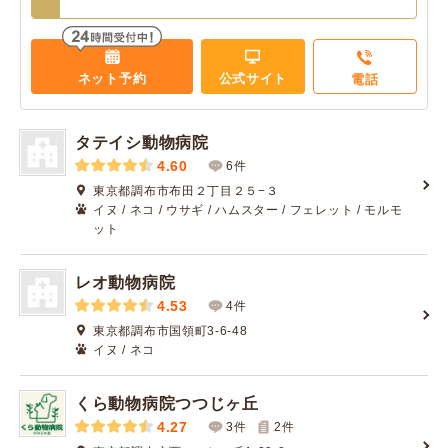
ネット予約
公式サイト
電話
タテイシ動物病院
4.60
6件
東京都調布市布田２丁目２５−３
イヌ / ネコ / ウサギ / ハムスター / フェレット / モルモ
ット
レオ動物病院
4.53
4件
東京都調布市国領町3-6-48
イヌ / ネコ
くら動物病院つつじヶ丘
4.27
3件
2
件