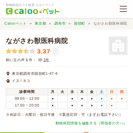
動物病院口コミ検索 カルーペット
Calooペット
東京都
調布市
国領町
ながさわ獣医科病院
ながさわ獣医科病院
3.37
？
動物病院検索
1
飼い主の声
1
件：
件
東京都調布市国領町1-47-6
口コミ検索
イヌ / ネコ
診察時間
月
火
水
木
金
土
日
祝
Calooペットとは？
09:00 ~ 12:00
●
●
●
●
●
●
●
17:00 ~ 20:00
●
●
●
●
●
●
口コミ投稿
※休診日：火曜日・祝日午後 ※緊急応対：可（まずお電話下さい）
動物病院情報を編集する（関係者の方へ）