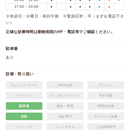
09:00 ~ 12:00
17:00 ~ 20:00
●
●
●
●
●
●
※休診日：火曜日・祝日午後 ※緊急応対：可（まずお電話下さ
い）
正確な診療時間は動物病院のHP・電話等でご確認ください。
駐車場
あり
設備・取り扱い
クレジットカード
JAHA会員
アニコム
アイペット
ペット&ファミリー
予約可能
駐車場
救急・夜間
時間外診療
往診
往診専門
オンライン診療
トリミング
ペットホテル
二次診療専門