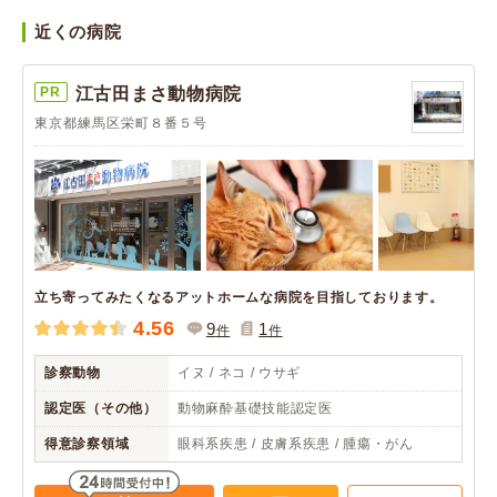
近くの病院
PR
江古田まさ動物病院
東京都練馬区栄町８番５号
立ち寄ってみたくなるアットホームな病院を目指しております。
4.56
9
1
件
件
診察動物
イヌ / ネコ / ウサギ
認定医（その他）
動物麻酔基礎技能認定医
得意診察領域
眼科系疾患 / 皮膚系疾患 / 腫瘍・がん