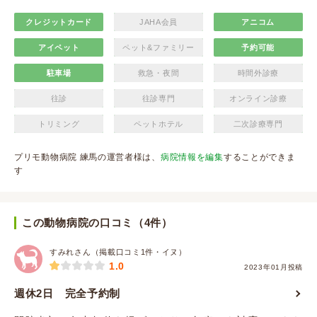
クレジットカード
JAHA会員
アニコム
アイペット
ペット&ファミリー
予約可能
駐車場
救急・夜間
時間外診療
往診
往診専門
オンライン診療
トリミング
ペットホテル
二次診療専門
プリモ動物病院 練馬の運営者様は、
病院情報を編集
することができま
す
この動物病院の口コミ（4件）
すみれさん（掲載口コミ1件・イヌ）
1.0
2023年01月投稿
週休2日 完全予約制