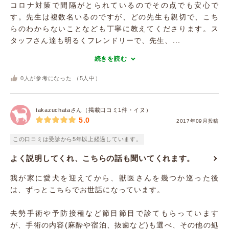
コロナ対策で間隔がとられているのでその点でも安心で
す。先生は複数名いるのですが、どの先生も親切で、こち
らのわからないことなども丁寧に教えてくださります。ス
タッフさん達も明るくフレンドリーで、先生、...
続きを読む
0
人が参考になった （
5
人中）
takazuchataさん（掲載口コミ1件・イヌ）
5.0
2017年09月投稿
この口コミは受診から5年以上経過しています。
よく説明してくれ、こちらの話も聞いてくれます。
我が家に愛犬を迎えてから、獣医さんを幾つか巡った後
は、ずっとこちらでお世話になっています。
去勢手術や予防接種など節目節目で診てもらっています
が、手術の内容(麻酔や宿泊、抜歯など)も選べ、その他の処