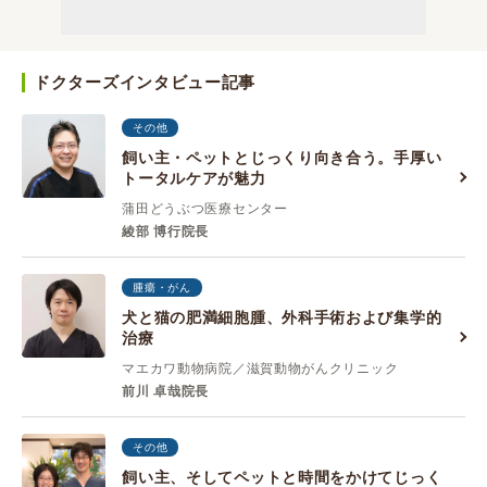
ドクターズインタビュー記事
その他
飼い主・ペットとじっくり向き合う。手厚い
トータルケアが魅力
蒲田どうぶつ医療センター
綾部 博行院長
腫瘍・がん
犬と猫の肥満細胞腫、外科手術および集学的
治療
マエカワ動物病院／滋賀動物がんクリニック
前川 卓哉院長
その他
飼い主、そしてペットと時間をかけてじっく