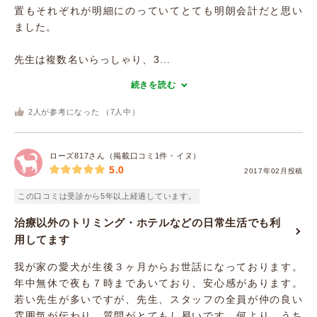
置もそれぞれが明細にのっていてとても明朗会計だと思い
ました。
先生は複数名いらっしゃり、3...
続きを読む
2
人が参考になった （
7
人中）
ローズ817さん（掲載口コミ1件・イヌ）
5.0
2017年02月投稿
この口コミは受診から5年以上経過しています。
治療以外のトリミング・ホテルなどの日常生活でも利
用してます
我が家の愛犬が生後３ヶ月からお世話になっております。
年中無休で夜も７時まであいており、安心感があります。
若い先生が多いですが、先生、スタッフの全員が仲の良い
雰囲気が伝わり、質問がとてもし易いです。何より、うち