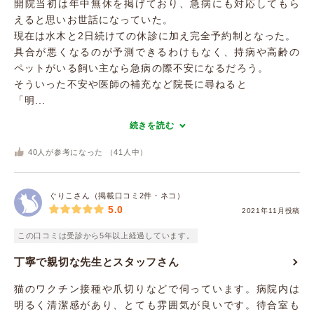
開院当初は年中無休を掲げており、急病にも対応してもら
えると思いお世話になっていた。
現在は水木と2日続けての休診に加え完全予約制となった。
具合が悪くなるのが予測できるわけもなく、持病や高齢の
ペットがいる飼い主なら急病の際不安になるだろう。
そういった不安や医師の補充など院長に尋ねると
「明...
続きを読む
40
人が参考になった （
41
人中）
ぐりこさん（掲載口コミ2件・ネコ）
5.0
2021年11月投稿
この口コミは受診から5年以上経過しています。
丁寧で親切な先生とスタッフさん
猫のワクチン接種や爪切りなどで伺っています。病院内は
明るく清潔感があり、とても雰囲気が良いです。待合室も