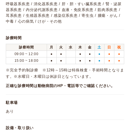
呼吸器系疾患 / 消化器系疾患 / 肝・胆・すい臓系疾患 / 腎・泌尿
器系疾患 / 内分泌代謝系疾患 / 血液・免疫系疾患 / 筋肉系疾患 /
耳系疾患 / 生殖器系疾患 / 感染症系疾患 / 寄生虫 / 腫瘍・がん /
中毒 / 心の病気 / けが・その他
診療時間
診察時間
月
火
水
木
金
土
日
祝
09:00 ~ 12:00
●
●
●
●
●
●
●
15:00 ~ 18:00
●
●
●
●
●
●
●
※完全予約制診療 ※12時～15時は特殊検査・手術時間となりま
す。※水曜日・木曜日は休診日となっています。
正確な診療時間は動物病院のHP・電話等でご確認ください。
駐車場
あり
設備・取り扱い