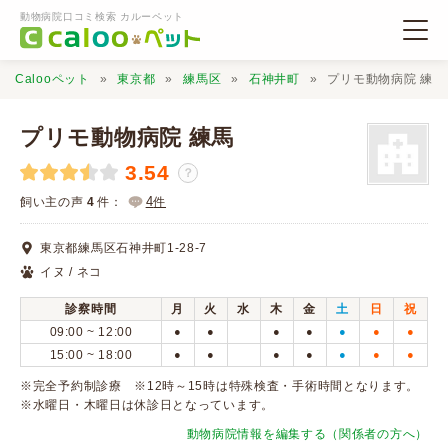
動物病院口コミ検索 カルーペット
Calooペット
東京都
練馬区
石神井町
プリモ動物病院 練馬
プリモ動物病院 練馬
3.54
？
動物病院検索
4
飼い主の声
4
件：
件
東京都練馬区石神井町1-28-7
口コミ検索
イヌ / ネコ
診察時間
月
火
水
木
金
土
日
祝
Calooペットとは？
09:00 ~ 12:00
●
●
●
●
●
●
●
15:00 ~ 18:00
●
●
●
●
●
●
●
口コミ投稿
※完全予約制診療 ※12時～15時は特殊検査・手術時間となります。
※水曜日・木曜日は休診日となっています。
動物病院情報を編集する（関係者の方へ）