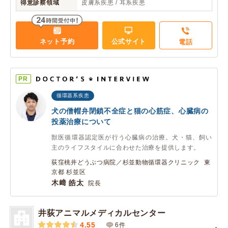
得意診察領域
皮膚系疾患 / 耳系疾患
ネット予約
公式サイト
電話
PR
循環器系疾患
犬の僧帽弁閉鎖不全症と猫の心筋症、心臓病の
投薬治療について
獣医循環器認定医が行う心臓病の治療。犬・猫、飼い
主のライフスタイルに合わせた治療を提供します。
荻窪桃井どうぶつ病院／杉並動物循環器クリニック 東
京都 杉並区
木﨑 皓太
院長
井荻アニマルメディカルセンター
4.55
6件