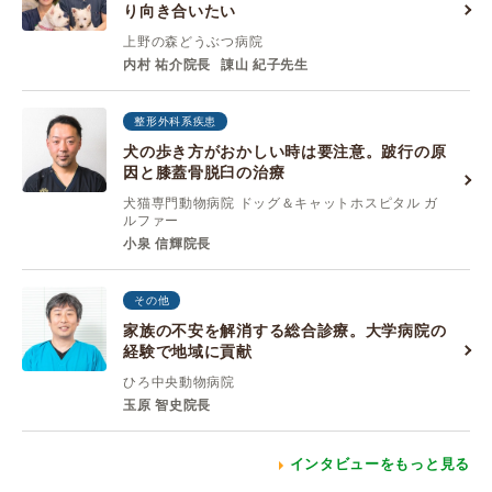
り向き合いたい
上野の森どうぶつ病院
内村 祐介院長
諌山 紀子先生
整形外科系疾患
犬の歩き方がおかしい時は要注意。跛行の原
因と膝蓋骨脱臼の治療
犬猫専門動物病院 ドッグ＆キャットホスピタル ガ
ルファー
小泉 信輝院長
その他
家族の不安を解消する総合診療。大学病院の
経験で地域に貢献
ひろ中央動物病院
玉原 智史院長
インタビューをもっと見る