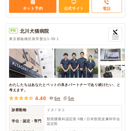
ネット予約
公式サイト
電話
PR
北川犬猫病院
東京都板橋区南常盤台1-39-1
わたしたちはあなたとペットの良きパートナーであり続けたい、と
考えます。
4.40
6
5
件
件
診察動物
イヌ / ネコ
獣医腫瘍科認定医 II種 / 日本獣医皮膚科学会
学位・認定・専門
認定医