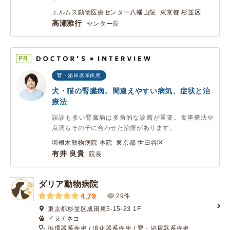
エルムス動物医療センター八幡山院 東京都 杉並区
高瀬雅行
センター長
PR
腎・泌尿器系疾患
犬・猫の腎臓病。間違えやすい病気、症状と治
療法
誤診も多い腎臓病は多角的な診断が重要。食事療法や
点滴もその子に合わせた治療があります。
羽根木動物病院 本院 東京都 世田谷区
有井 良貴
院長
ダリア動物病院
4.79
29件
東京都杉並区成田東5-15-23 1F
イヌ / ネコ
循環器系疾患 / 消化器系疾患 / 腎・泌尿器系疾患