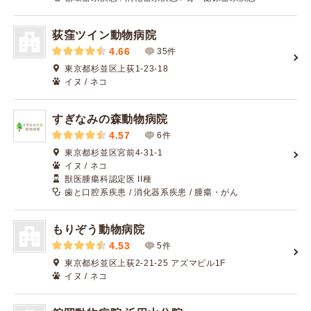
荻窪ツイン動物病院
4.66
35件
東京都杉並区上荻1-23-18
イヌ / ネコ
すぎなみの森動物病院
4.57
6件
東京都杉並区宮前4-31-1
イヌ / ネコ
獣医腫瘍科認定医 II種
歯と口腔系疾患 / 消化器系疾患 / 腫瘍・がん
もりぞう動物病院
4.53
5件
東京都杉並区上荻2-21-25 アズマビル1F
イヌ / ネコ