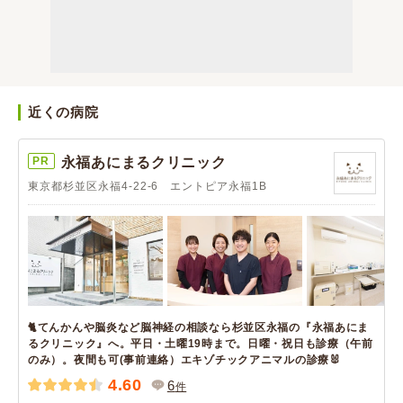
近くの病院
PR
永福あにまるクリニック
東京都杉並区永福4-22-6 エントピア永福1B
🐈てんかんや脳炎など脳神経の相談なら杉並区永福の『永福あにま
るクリニック』へ。平日・土曜19時まで。日曜・祝日も診療（午前
のみ）。夜間も可(事前連絡）エキゾチックアニマルの診療🐰
4.60
6
件