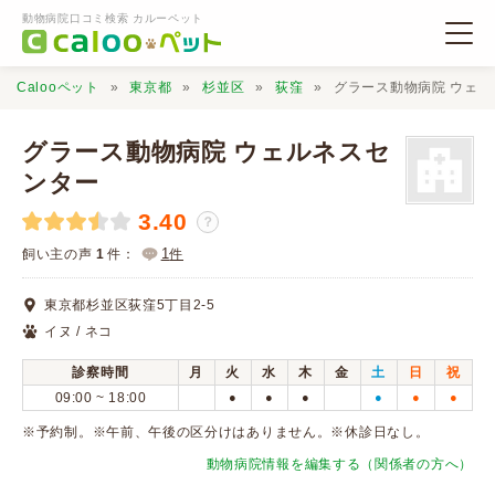
動物病院口コミ検索 カルーペット
Calooペット
東京都
杉並区
荻窪
グラース動物病院 ウェ
グラース動物病院 ウェルネスセ
ンター
3.40
動物病院検索
？
1
飼い主の声
1
件：
件
口コミ検索
東京都杉並区荻窪5丁目2-5
イヌ / ネコ
Calooペットとは？
診察時間
月
火
水
木
金
土
日
祝
09:00 ~ 18:00
●
●
●
●
●
●
口コミ投稿
※予約制。※午前、午後の区分けはありません。※休診日なし。
動物病院情報を編集する（関係者の方へ）