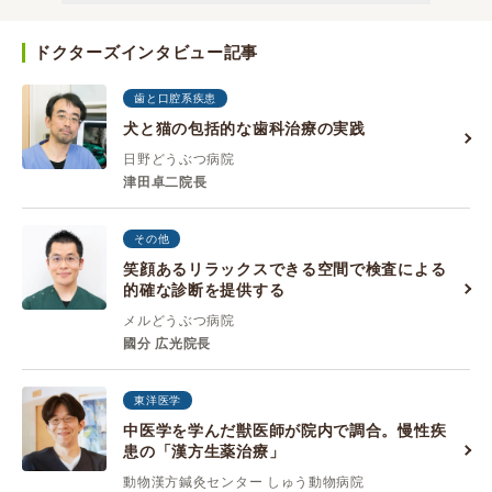
ドクターズインタビュー記事
歯と口腔系疾患
犬と猫の包括的な歯科治療の実践
日野どうぶつ病院
津田卓二院長
その他
笑顔あるリラックスできる空間で検査による
的確な診断を提供する
メルどうぶつ病院
國分 広光院長
東洋医学
中医学を学んだ獣医師が院内で調合。慢性疾
患の「漢方生薬治療」
動物漢方鍼灸センター しゅう動物病院