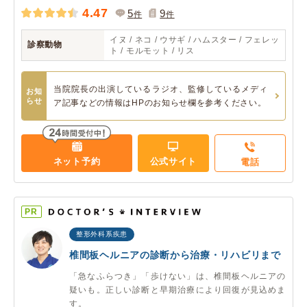
4.47
5
9
件
件
イヌ / ネコ / ウサギ / ハムスター / フェレッ
診察動物
ト / モルモット / リス
当院院長の出演しているラジオ、監修しているメディ
お知
らせ
ア記事などの情報はHPのお知らせ欄を参考ください。
ネット予約
公式サイト
電話
PR
整形外科系疾患
椎間板ヘルニアの診断から治療・リハビリまで
「急なふらつき」「歩けない」は、椎間板ヘルニアの
疑いも。正しい診断と早期治療により回復が見込めま
す。