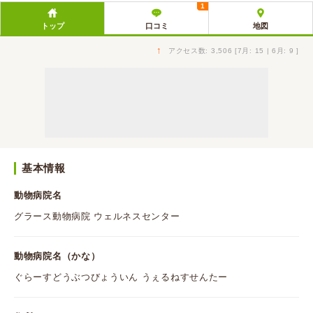
1
トップ
口コミ
地図
↑
アクセス数: 3,506 [7月: 15 | 6月: 9 ]
基本情報
動物病院名
グラース動物病院 ウェルネスセンター
動物病院名（かな）
ぐらーすどうぶつびょういん うぇるねすせんたー