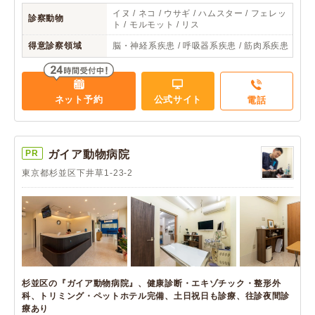
イヌ / ネコ / ウサギ / ハムスター / フェレッ
診察動物
ト / モルモット / リス
得意診察領域
脳・神経系疾患 / 呼吸器系疾患 / 筋肉系疾患
ネット予約
公式サイト
電話
PR
ガイア動物病院
東京都杉並区下井草1-23-2
杉並区の『ガイア動物病院』、健康診断・エキゾチック・整形外
科、トリミング・ペットホテル完備、土日祝日も診療、往診夜間診
療あり