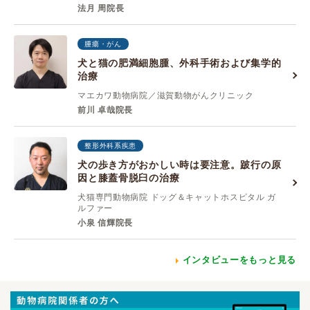
法月 周院長
腫瘍・がん
犬と猫の肥満細胞腫、外科手術および集学的
治療
マエカワ動物病院／滋賀動物がんクリニック
前川 卓哉院長
整形外科系疾患
犬の歩き方がおかしい時は要注意。跛行の原
因と膝蓋骨脱臼の治療
犬猫専門動物病院 ドッグ＆キャットホスピタル ガ
ルファー
小泉 信輝院長
インタビューをもっと見る