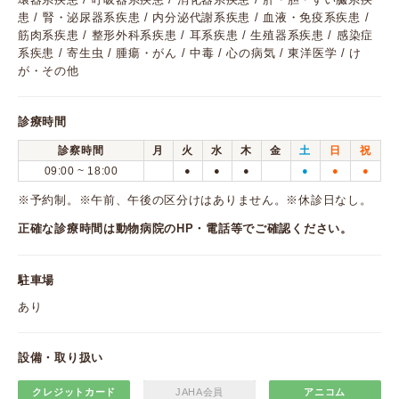
患 / 腎・泌尿器系疾患 / 内分泌代謝系疾患 / 血液・免疫系疾患 /
筋肉系疾患 / 整形外科系疾患 / 耳系疾患 / 生殖器系疾患 / 感染症
系疾患 / 寄生虫 / 腫瘍・がん / 中毒 / 心の病気 / 東洋医学 / け
が・その他
診療時間
診察時間
月
火
水
木
金
土
日
祝
09:00 ~ 18:00
●
●
●
●
●
●
※予約制。※午前、午後の区分けはありません。※休診日なし。
正確な診療時間は動物病院のHP・電話等でご確認ください。
駐車場
あり
設備・取り扱い
クレジットカード
JAHA会員
アニコム