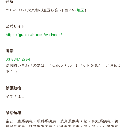
住所
〒167-0051 東京都杉並区荻窪5丁目2-5 (
地図
)
公式サイト
https://grace-ah.com/wellness/
電話
03-5347-2754
※お問い合わせの際は、「Caloo(カルー) ペットを見た」とお伝え
下さい。
診療動物
イヌ / ネコ
診察領域
歯と口腔系疾患 / 眼科系疾患 / 皮膚系疾患 / 脳・神経系疾患 / 循
環器系疾患 / 呼吸器系疾患 / 消化器系疾患 / 肝・胆・すい臓系疾