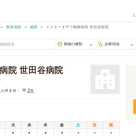
C
世田谷区
給田
ドクターオザワ動物病院 世田谷病院
病院 世田谷病院
ん
2
主の声
2
件：
件
火
水
木
金
土
日
祝
●
●
●
●
●
●
●