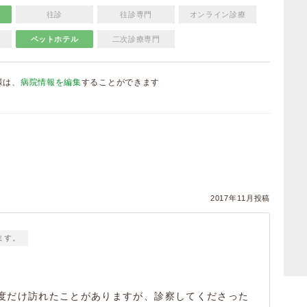
往診
往診専門
オンライン診療
ペットホテル
二次診療専門
様は、
病院情報を編集
することができます
）
）
2017年11月投稿
ます。
度だけ訪れたことがありますが、診察してくださった