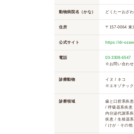
動物病院名（かな）
どくたーおざわ
住所
〒157-0064 
公式サイト
https://dr-oza
電話
03-3308-6547
※お問い合わせ
診療動物
イヌ / ネコ
※エキゾチック
診察領域
歯と口腔系疾患 
/ 呼吸器系疾患
内分泌代謝系疾患
疾患 / 生殖器系
/ けが・その他