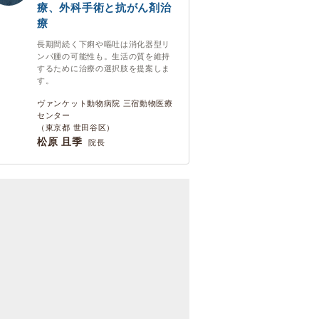
療、外科手術と抗がん剤治
療
長期間続く下痢や嘔吐は消化器型リ
ンパ腫の可能性も。生活の質を維持
するために治療の選択肢を提案しま
す。
ヴァンケット動物病院 三宿動物医療
センター
（東京都 世田谷区）
松原 且季
院長