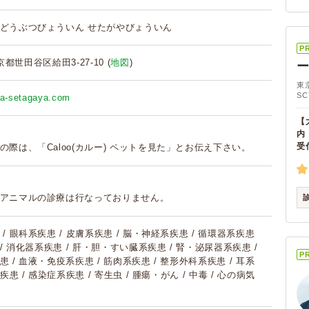
どうぶつびょういん せたがやびょういん
P
東京都世田谷区給田3-27-10 (
地図
)
東
S
wa-setagaya.com
【
内
受
の際は、「Caloo(カルー) ペットを見た」とお伝え下さい。
アニマルの診療は行なっておりません。
/ 眼科系疾患 / 皮膚系疾患 / 脳・神経系疾患 / 循環器系疾患
 / 消化器系疾患 / 肝・胆・すい臓系疾患 / 腎・泌尿器系疾患 /
P
 / 血液・免疫系疾患 / 筋肉系疾患 / 整形外科系疾患 / 耳系
疾患 / 感染症系疾患 / 寄生虫 / 腫瘍・がん / 中毒 / 心の病気