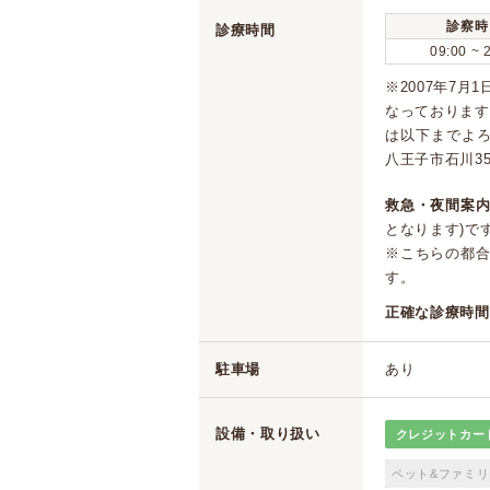
診察時
診療時間
09:00 ~ 
※2007年7
なっております
は以下までよろ
八王子市石川350番
救急・夜間案内
となります)で
※こちらの都
す。
正確な診療時間
駐車場
あり
設備・取り扱い
クレジットカー
ペット&ファミリ