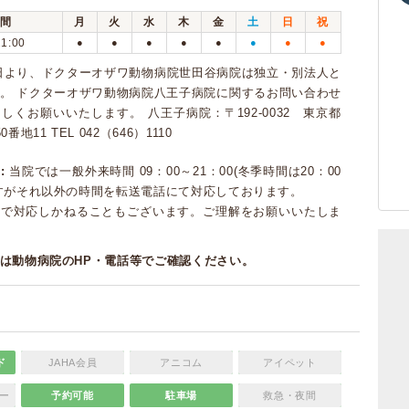
間
月
火
水
木
金
土
日
祝
21:00
●
●
●
●
●
●
●
●
月1日より、ドクターオザワ動物病院世田谷病院は独立・別法人と
。 ドクターオザワ動物病院八王子病院に関するお問い合わせ
しくお願いいたします。 八王子病院：〒192-0032 東京都
地11 TEL 042（646）1110
:
当院では一般外来時間 09：00～21：00(冬季時間は20：00
すがそれ以外の時間を転送電話にて対応しております。
合で対応しかねることもございます。ご理解をお願いいたしま
は動物病院のHP・電話等でご確認ください。
ド
JAHA会員
アニコム
アイペット
ー
予約可能
駐車場
救急・夜間