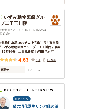
いずみ動物医療グル
R
ープ二子玉川院
京都世田谷区玉川3-15-15玉川高島屋
C西館2階
大規模駐車場1000台以上完備】玉川高島屋
『いずみ動物医療グループ二子玉川院』最終
付19時30分｜土日祝診察｜WEB予約可
4.63
3
179
件
件
診察動物
イヌ / ネコ
R
腫瘍・がん
猫の消化器型リンパ腫の治