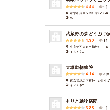
鳥獣ペットクリニッ
4.44
9件
東京都練馬区関町東2-12-6
鳥
武蔵野の森どうぶつ
4.30
3件
東京都西東京市柳沢6-7-16
イヌ / ネコ
大塚動物病院
4.14
4件
東京都練馬区石神井台8-4-1
イヌ / ネコ
もりと動物病院
3.88
2件