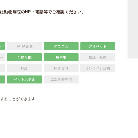
は動物病院のHP・電話等でご確認ください。
ド
JAHA会員
アニコム
アイペット
ー
予約可能
駐車場
救急・夜間
往診
往診専門
オンライン診療
ペットホテル
二次診療専門
集
することができます
）