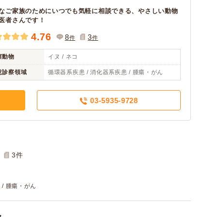
なご家族のためにいつでも気軽に相談できる、やさしい動物
医者さんです！
4.76
8
3
件
件
察動物
イヌ / ネコ
意診察領域
循環器系疾患 / 消化器系疾患 / 腫瘍・がん
03-5935-9728
3
件
 / 腫瘍・がん