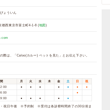
びょういん
東京都西東京市富士町4-1-8 (
地図
)
no.com
の際は、「Caloo(カルー) ペットを見た」とお伝え下さい。
間
月
火
水
木
金
土
日
祝
12:00
●
●
●
●
●
●
●
16:00
●
19:00
●
●
●
●
●
・祝日午後 ※予約制 ※受付は各診察時間終了の30分前ま