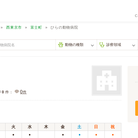
C
西東京市
富士町
ひらの動物病院
0
声
0
件：
件
火
水
木
金
土
日
祝
●
●
●
●
●
●