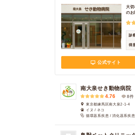
大切
のお
診
得
公式サイト
南大泉せき動物病院
4.76
8件
東京都練馬区南大泉2-1-4
イヌ / ネコ
循環器系疾患 / 消化器系疾患