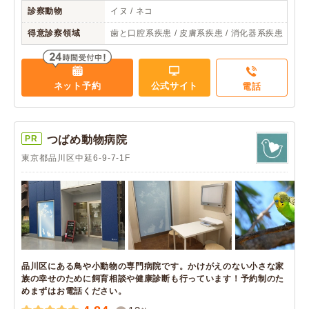
診察動物
イヌ / ネコ
得意診察領域
歯と口腔系疾患 / 皮膚系疾患 / 消化器系疾患
ネット予約
公式サイト
電話
PR
つばめ動物病院
東京都品川区中延6-9-7-1F
品川区にある鳥や小動物の専門病院です。かけがえのない小さな家
族の幸せのために飼育相談や健康診断も行っています！予約制のた
めまずはお電話ください。