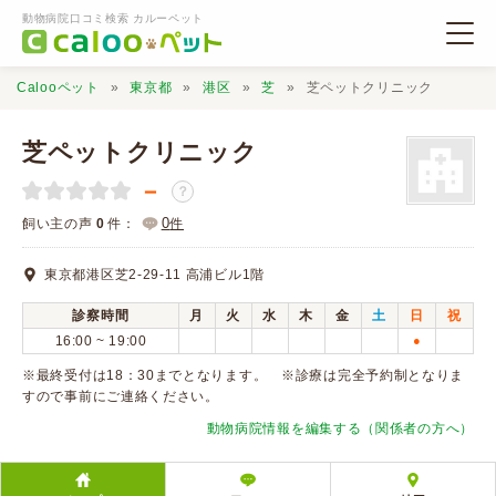
動物病院口コミ検索 カルーペット
Calooペット
東京都
港区
芝
芝ペットクリニック
芝ペットクリニック
－
？
動物病院検索
0
飼い主の声
0
件：
件
東京都港区芝2-29-11 高浦ビル1階
口コミ検索
診察時間
月
火
水
木
金
土
日
祝
16:00 ~ 19:00
●
Calooペットとは？
※最終受付は18：30までとなります。 ※診療は完全予約制となりま
すので事前にご連絡ください。
口コミ投稿
動物病院情報を編集する（関係者の方へ）