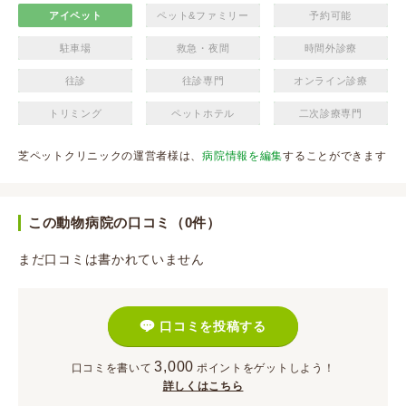
アイペット
ペット&ファミリー
予約可能
駐車場
救急・夜間
時間外診療
往診
往診専門
オンライン診療
トリミング
ペットホテル
二次診療専門
芝ペットクリニックの運営者様は、
病院情報を編集
することができます
この動物病院の口コミ（0件）
まだ口コミは書かれていません
口コミを投稿する
3,000
口コミを書いて
ポイント
をゲットしよう！
詳しくはこちら