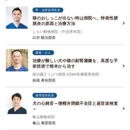
腎・泌尿器系疾患
猫のおしっこが出ない時は病院へ。特発性膀
胱炎の原因と治療方法
しらい動物病院（中志津本院）
白井 顕治院長
腫瘍・がん
治療が難しい犬や猫の副腎腫瘍を、高度な手
術技術で根本から治す
緑の森どうぶつ病院 AZem札幌発寒病院
柘植 勇祐院長
循環器系疾患
犬の心雑音～僧帽弁閉鎖不全症と超音波検査
～
亀山動物病院
亀山 康彦院長