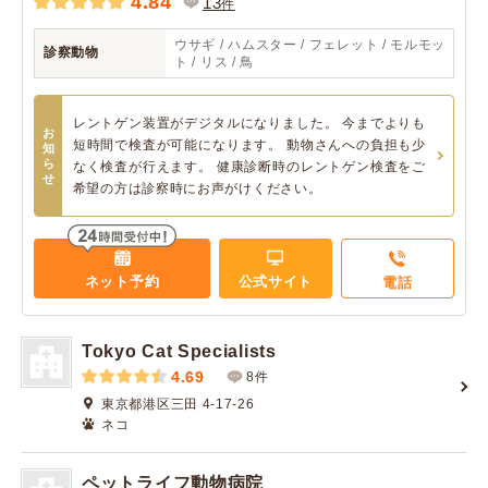
4.84
13
件
ウサギ / ハムスター / フェレット / モルモッ
診察動物
ト / リス / 鳥
レントゲン装置がデジタルになりました。 今までよりも
お
短時間で検査が可能になります。 動物さんへの負担も少
知
ら
なく検査が行えます。 健康診断時のレントゲン検査をご
せ
希望の方は診察時にお声がけください。
ネット予約
公式サイト
電話
Tokyo Cat Specialists
4.69
8件
東京都港区三田 4-17-26
ネコ
ペットライフ動物病院