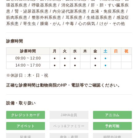
環器系疾患 / 呼吸器系疾患 / 消化器系疾患 / 肝・胆・すい臓系疾
患 / 腎・泌尿器系疾患 / 内分泌代謝系疾患 / 血液・免疫系疾患 /
筋肉系疾患 / 整形外科系疾患 / 耳系疾患 / 生殖器系疾患 / 感染症
系疾患 / 寄生虫 / 腫瘍・がん / 中毒 / 心の病気 / けが・その他
診療時間
診察時間
月
火
水
木
金
土
日
祝
09:00 ~ 12:00
●
●
●
●
●
14:00 ~ 17:00
●
●
●
●
●
※休診日：木・日・祝
正確な診療時間は動物病院のHP・電話等でご確認ください。
設備・取り扱い
クレジットカード
JAHA会員
アニコム
アイペット
ペット&ファミリー
予約可能
駐車場
救急・夜間
時間外診療