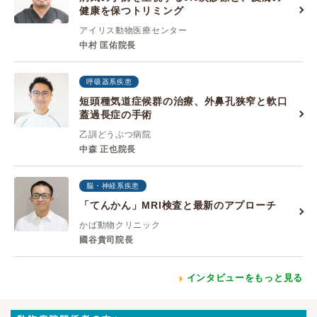
健康を保つトリミング
アイリス動物医療センター
中村 匡佑院長
呼吸器系疾患
短頭種気道症候群の治療、外鼻孔狭窄と軟口
蓋過長症の手術
乙訓どうぶつ病院
中森 正也院長
脳・神経系疾患
「てんかん」MRI検査と最新のアプローチ
かば動物クリニック
國谷貴司院長
インタビューをもっと見る