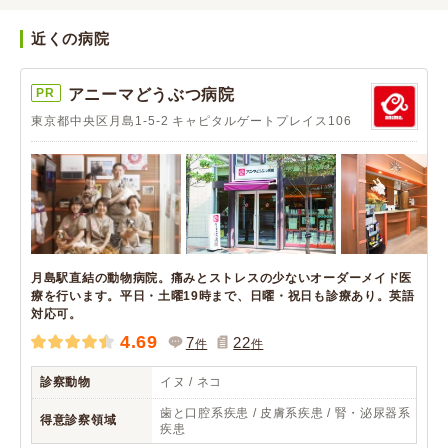
近くの病院
PR
アニーマどうぶつ病院
東京都中央区月島1-5-2 キャピタルゲートプレイス106
月島駅直結の動物病院。痛みとストレスの少ないオーダーメイド医
療を行います。平日・土曜19時まで、日曜・祝日も診療あり。英語
対応可。
4.69
7
22
件
件
診察動物
イヌ / ネコ
歯と口腔系疾患 / 皮膚系疾患 / 腎・泌尿器系
得意診察領域
疾患