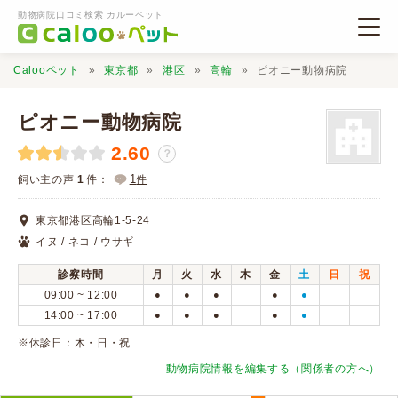
動物病院口コミ検索 カルーペット
Calooペット
東京都
港区
高輪
ピオニー動物病院
ピオニー動物病院
2.60
？
動物病院検索
1
飼い主の声
1
件：
件
東京都港区高輪1-5-24
口コミ検索
イヌ / ネコ / ウサギ
診察時間
月
火
水
木
金
土
日
祝
Calooペットとは？
09:00 ~ 12:00
●
●
●
●
●
14:00 ~ 17:00
●
●
●
●
●
口コミ投稿
※休診日：木・日・祝
動物病院情報を編集する（関係者の方へ）