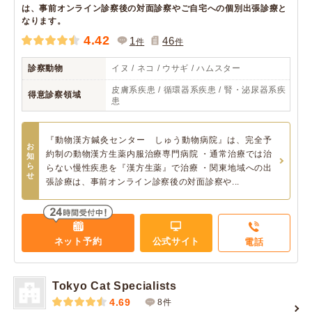
は、事前オンライン診察後の対面診察やご自宅への個別出張診療と
なります。
4.42
1
46
件
件
診察動物
イヌ / ネコ / ウサギ / ハムスター
皮膚系疾患 / 循環器系疾患 / 腎・泌尿器系疾
得意診察領域
患
『動物漢方鍼灸センター しゅう動物病院』は、完全予
お
約制の動物漢方生薬内服治療専門病院 ・通常治療では治
知
ら
らない慢性疾患を『漢方生薬』で治療 ・関東地域への出
せ
張診療は、事前オンライン診察後の対面診察や...
ネット予約
公式サイト
電話
Tokyo Cat Specialists
4.69
8件