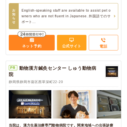
お
English-speaking staff are available to assist pet o
知
wners who are not fluent in Japanese. 外国語でのサ
ら
ポート...
せ
ネット予約
公式サイト
電話
PR
動物漢方鍼灸センター しゅう動物病
院
静岡県静岡市葵区西草深町22-20
当院は、漢方生薬治療専門動物病院です。関東地域への出張診療