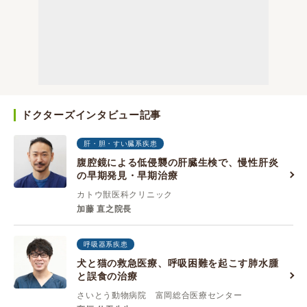
ドクターズインタビュー記事
肝・胆・すい臓系疾患
腹腔鏡による低侵襲の肝臓生検で、慢性肝炎
の早期発見・早期治療
カトウ獣医科クリニック
加藤 直之院長
呼吸器系疾患
犬と猫の救急医療、呼吸困難を起こす肺水腫
と誤食の治療
さいとう動物病院 富岡総合医療センター