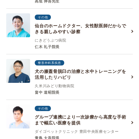
髙垣 伸吾先生
その他
仙台のホームドクター、女性獣医師だからで
きる親しみやすい診察
にきどうぶつ病院
仁木 礼子院長
整形外科系疾患
犬の膝蓋骨脱臼の治療と水中トレーニングを
活用したリハビリ
久米川みどり動物病院
畠中 道昭院長
その他
グループ連携により一次診療から高度な手術
まで幅広い医療を提供
ダイゴペットクリニック 豊田中央医療センター
青島 大吾院長