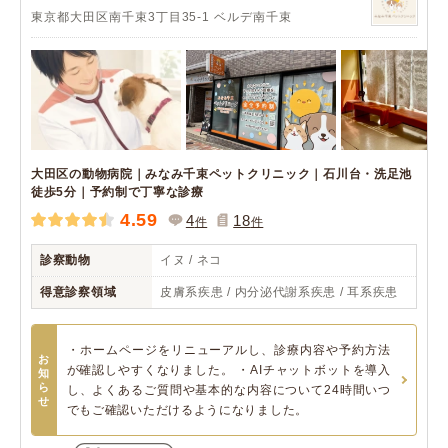
東京都大田区南千束3丁目35-1 ベルデ南千束
大田区の動物病院｜みなみ千束ペットクリニック｜石川台・洗足池
徒歩5分｜予約制で丁寧な診療
4.59
4
18
件
件
診察動物
イヌ / ネコ
得意診察領域
皮膚系疾患 / 内分泌代謝系疾患 / 耳系疾患
・ホームページをリニューアルし、診療内容や予約方法
お
が確認しやすくなりました。 ・AIチャットボットを導入
知
ら
し、よくあるご質問や基本的な内容について24時間いつ
せ
でもご確認いただけるようになりました。