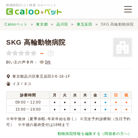
動物病院口コミ検索 カルーペット
Calooペット
東京都
品川区
東五反田
SKG 高輪動物病院
SKG 高輪動物病院
－
？
動物病院検索
0
飼い主の声
0
件：
件
東京都品川区東五反田3-6-18-1F
口コミ検索
イヌ / ネコ
診察時間
月
火
水
木
金
土
日
祝
Calooペットとは？
09:00 ~ 12:00
●
●
●
●
●
●
●
●
15:00 ~ 19:00
●
●
●
●
●
●
●
●
口コミ投稿
※年中無休（夏季休暇､年末年始を除く） ※完全予約診療制（当日予約
可） ※午後の最終受付は18時まで
動物病院情報を編集する（関係者の方へ）