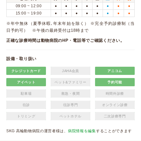
09:00 ~ 12:00
●
●
●
●
●
●
●
●
15:00 ~ 19:00
●
●
●
●
●
●
●
●
※年中無休（夏季休暇､年末年始を除く） ※完全予約診療制（当
日予約可） ※午後の最終受付は18時まで
正確な診療時間は動物病院のHP・電話等でご確認ください。
設備・取り扱い
クレジットカード
JAHA会員
アニコム
アイペット
ペット&ファミリー
予約可能
駐車場
救急・夜間
時間外診療
往診
往診専門
オンライン診療
トリミング
ペットホテル
二次診療専門
SKG 高輪動物病院の運営者様は、
病院情報を編集
することができます