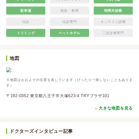
駐車場
救急・夜間
時間外診療
往診
往診専門
オンライン診療
トリミング
ペットホテル
二次診療専門
地図
※地図はおおよその位置を表しています（ぴったり一致しないこともありま
す）
〒192-0352 東京都八王子市大塚623-4 TRYプラザ101
大きな地図を見る
ドクターズインタビュー記事