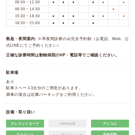
09:30 ~ 12:30
●
●
●
●
●
●
09:30 ~ 14:30
●
15:30 ~ 18:30
●
●
●
●
●
●
18:30 ~ 21:00
●
●
●
●
救急・夜間案内:
※準夜間診療のみ完全予約制（お電話、Web、公
式LINEにてご予約ください）
正確な診療時間は動物病院のHP・電話等でご確認ください。
駐車場
あり
駐車スペース3台分のご用意があります。
満車の場合は近隣パーキングをご利用ください。
設備・取り扱い
クレジットカード
JAHA会員
アニコム
アイペット
ペット&ファミリー
予約可能