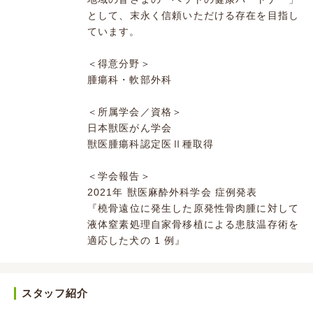
として、末永く信頼いただける存在を目指し
ています。
＜得意分野＞
腫瘍科・軟部外科
＜所属学会／資格＞
日本獣医がん学会
獣医腫瘍科認定医Ⅱ種取得
＜学会報告＞
2021年 獣医麻酔外科学会 症例発表
『橈⾻遠位に発⽣した原発性⾻⾁腫に対して
液体窒素処理⾃家⾻移植による患肢温存術を
適応した⽝の 1 例』
スタッフ紹介