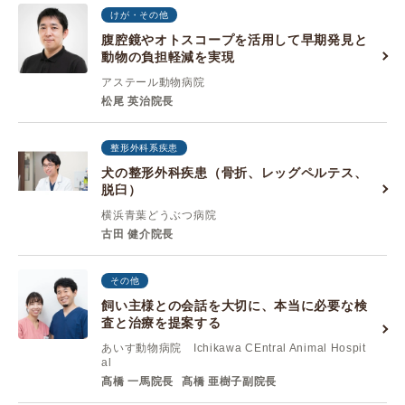
けが・その他
腹腔鏡やオトスコープを活用して早期発見と
動物の負担軽減を実現
アステール動物病院
松尾 英治院長
整形外科系疾患
犬の整形外科疾患（骨折、レッグペルテス、
脱臼）
横浜青葉どうぶつ病院
古田 健介院長
その他
飼い主様との会話を大切に、本当に必要な検
査と治療を提案する
あいす動物病院 Ichikawa CEntral Animal Hospit
al
髙橋 一馬院長
髙橋 亜樹子副院長