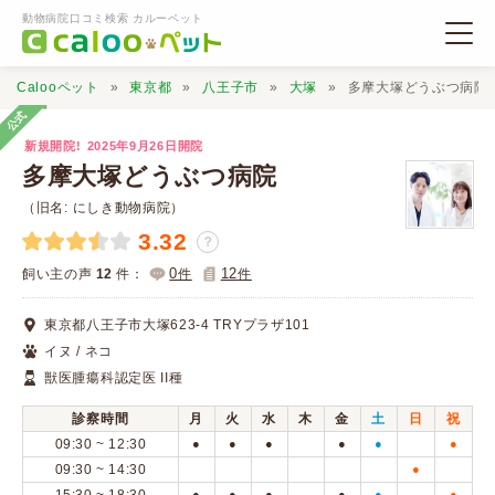
動物病院口コミ検索 カルーペット
Calooペット
東京都
八王子市
大塚
多摩大塚どうぶつ病院
公式
新規開院!
2025年9月26日開院
多摩大塚どうぶつ病院
（旧名: にしき動物病院）
動物病院検索
3.32
？
0
12
飼い主の声
12
件：
件
件
口コミ検索
東京都八王子市大塚623-4 TRYプラザ101
イヌ / ネコ
Calooペットとは？
獣医腫瘍科認定医 II種
口コミ投稿
診察時間
月
火
水
木
金
土
日
祝
09:30 ~ 12:30
●
●
●
●
●
●
09:30 ~ 14:30
●
●
●
●
●
●
●