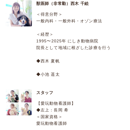
獣医師（非常勤）西木 千絵
＜得意分野＞
一般内科・一般外科・オゾン療法
＜経歴＞
1995〜2025年 にしき動物病院
院長として地域に根ざした診療を行う
◆西木 夏帆
◆小池 遥太
スタッフ
【愛玩動物看護師】
◆左上：長岡 希
＜国家資格＞
愛玩動物看護師