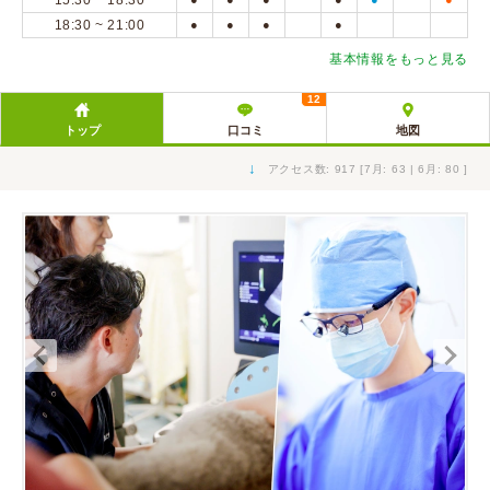
15:30 ~ 18:30
18:30 ~ 21:00
●
●
●
●
基本情報をもっと見る
12
トップ
口コミ
地図
↓
アクセス数: 917 [7月: 63 | 6月: 80 ]