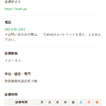
公式サイト
https://toah.jp/
電話
042-679-1361
※お問い合わせの際は、「Caloo(カルー) ペットを見た」とお伝え
下さい。
診療動物
イヌ / ネコ
学位・認定・専門
獣医腫瘍科認定医 II種
診療時間
診察時間
月
火
水
木
金
土
日
祝