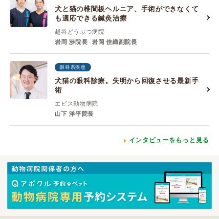
犬と猫の椎間板ヘルニア、手術ができなくて
も適応できる鍼灸治療
越谷どうぶつ病院
岩岡 渉院長
岩岡 佳織副院長
眼科系疾患
犬猫の眼科診療。失明から回復させる最新手
術
エビス動物病院
山下 洋平院長
インタビューをもっと見る