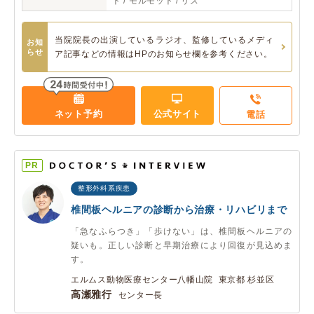
ト / モルモット / リス
当院院長の出演しているラジオ、監修しているメディ
お知
らせ
ア記事などの情報はHPのお知らせ欄を参考ください。
ネット予約
公式サイト
電話
PR
整形外科系疾患
椎間板ヘルニアの診断から治療・リハビリまで
「急なふらつき」「歩けない」は、椎間板ヘルニアの
疑いも。正しい診断と早期治療により回復が見込めま
す。
エルムス動物医療センター八幡山院 東京都 杉並区
高瀬雅行
センター長