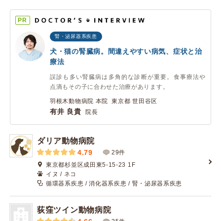
PR
腎・泌尿器系疾患
犬・猫の腎臓病。間違えやすい病気、症状と治
療法
誤診も多い腎臓病は多角的な診断が重要。食事療法や
点滴もその子に合わせた治療があります。
羽根木動物病院 本院 東京都 世田谷区
有井 良貴
院長
ダリア動物病院
4.79
29件
東京都杉並区成田東5-15-23 1F
イヌ / ネコ
循環器系疾患 / 消化器系疾患 / 腎・泌尿器系疾患
荻窪ツイン動物病院