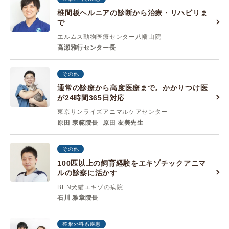
椎間板ヘルニアの診断から治療・リハビリま
で
エルムス動物医療センター八幡山院
高瀬雅行センター長
その他
通常の診療から高度医療まで。かかりつけ医
が24時間365日対応
東京サンライズアニマルケアセンター
原田 宗範院長
原田 友美先生
その他
100匹以上の飼育経験をエキゾチックアニマ
ルの診察に活かす
BEN犬猫エキゾの病院
石川 雅章院長
整形外科系疾患