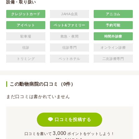
設備・取り扱い
クレジットカード
JAHA会員
アニコム
アイペット
ペット&ファミリー
予約可能
駐車場
救急・夜間
時間外診療
往診
往診専門
オンライン診療
トリミング
ペットホテル
二次診療専門
この動物病院の口コミ（0件）
まだ口コミは書かれていません
口コミを投稿する
3,000
口コミを書いて
ポイント
をゲットしよう！