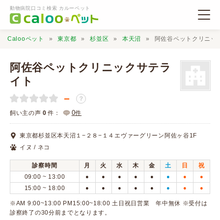
動物病院口コミ検索 カルーペット
Calooペット
東京都
杉並区
本天沼
阿佐谷ペットクリニッ
阿佐谷ペットクリニックサテラ
イト
－
動物病院検索
？
0
飼い主の声
0
件：
件
口コミ検索
東京都杉並区本天沼１−２８−１４エヴァーグリーン阿佐ヶ谷1F
イヌ / ネコ
Calooペットとは？
診察時間
月
火
水
木
金
土
日
祝
09:00 ~ 13:00
●
●
●
●
●
●
●
●
口コミ投稿
15:00 ~ 18:00
●
●
●
●
●
●
●
●
※AM 9:00~13:00 PM15:00~18:00 土日祝日営業 年中無休 ※受付は
診察終了の30分前までとなります。