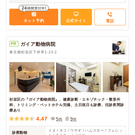
ネット予約
公式サイト
電話
PR
ガイア動物病院
東京都杉並区下井草1-23-2
杉並区の『ガイア動物病院』、健康診断・エキゾチック・整形外
科、トリミング・ペットホテル完備、土日祝日も診療、往診夜間診
療あり
4.47
5
9
件
件
イヌ / ネコ / ウサギ / ハムスター / フェレッ
診察動物