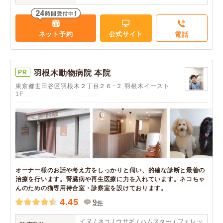
ネット予約
公式サイト
電話
PR
羽根木動物病院 本院
東京都世田谷区羽根木２丁目２６−２ 羽根木イースト
1F
オーナー様のお話や考え方をしっかりと伺い、的確な診断と最善の
治療を行います。腎臓病や再生医療に力を入れています。ネコちゃ
んのための猫専用待合室・診察室を設けております。
4.45
9
件
イヌ / ネコ / ウサギ / ハムスター / フェレッ