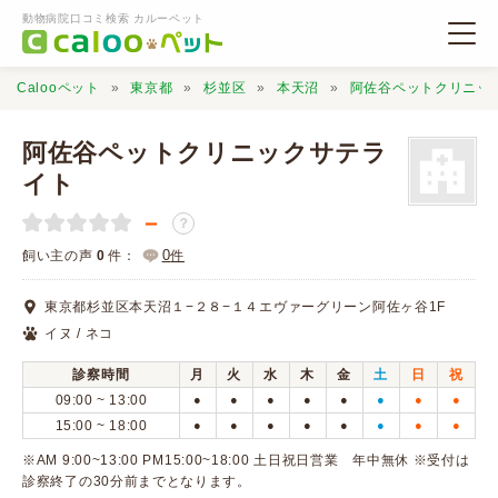
動物病院口コミ検索 カルーペット
Calooペット
東京都
杉並区
本天沼
阿佐谷ペットクリニッ
阿佐谷ペットクリニックサテラ
イト
－
動物病院検索
？
0
飼い主の声
0
件：
件
口コミ検索
東京都杉並区本天沼１−２８−１４エヴァーグリーン阿佐ヶ谷1F
イヌ / ネコ
Calooペットとは？
診察時間
月
火
水
木
金
土
日
祝
09:00 ~ 13:00
●
●
●
●
●
●
●
●
口コミ投稿
15:00 ~ 18:00
●
●
●
●
●
●
●
●
※AM 9:00~13:00 PM15:00~18:00 土日祝日営業 年中無休 ※受付は
診察終了の30分前までとなります。