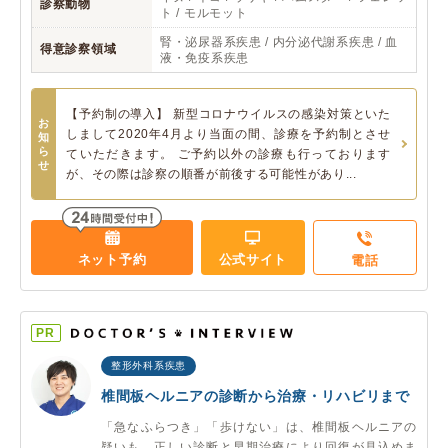
診察動物
ト / モルモット
腎・泌尿器系疾患 / 内分泌代謝系疾患 / 血
得意診察領域
液・免疫系疾患
【予約制の導入】 新型コロナウイルスの感染対策といた
お
しまして2020年4月より当面の間、診療を予約制とさせ
知
ら
ていただきます。 ご予約以外の診療も行っております
せ
が、その際は診察の順番が前後する可能性があり...
ネット予約
公式サイト
電話
PR
整形外科系疾患
椎間板ヘルニアの診断から治療・リハビリまで
「急なふらつき」「歩けない」は、椎間板ヘルニアの
疑いも。正しい診断と早期治療により回復が見込めま