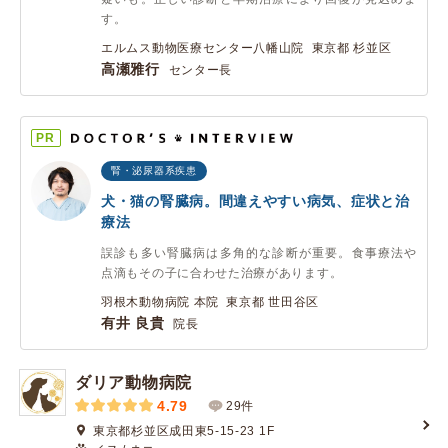
す。
エルムス動物医療センター八幡山院 東京都 杉並区
高瀬雅行
センター長
PR
腎・泌尿器系疾患
犬・猫の腎臓病。間違えやすい病気、症状と治
療法
誤診も多い腎臓病は多角的な診断が重要。食事療法や
点滴もその子に合わせた治療があります。
羽根木動物病院 本院 東京都 世田谷区
有井 良貴
院長
ダリア動物病院
4.79
29件
東京都杉並区成田東5-15-23 1F