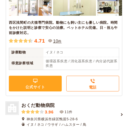
西区浅間町の犬猫専門病院。動物にも飼い主にも優しい病院。時間
をかけた説明と診察で安心の治療。ペットホテル完備。日・祝も午
前診療対応。
4.71
10
件
診察動物
イヌ / ネコ
循環器系疾患 / 消化器系疾患 / 内分泌代謝系
得意診察領域
疾患
公式サイト
電話
おくだ動物病院
3.96
11件
神奈川県横浜市緑区鴨居5-28-6
イヌ / ネコ / ウサギ / ハムスター / 鳥