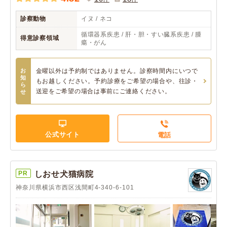
診察動物
イヌ / ネコ
循環器系疾患 / 肝・胆・すい臓系疾患 / 腫
得意診察領域
瘍・がん
お
金曜以外は予約制ではありません。診察時間内にいつで
知
もお越しください。 ​予約診療をご希望の場合や、往診・
ら
送迎をご希望の場合は事前にご連絡ください。
せ
公式サイト
電話
PR
しおせ犬猫病院
神奈川県横浜市西区浅間町4-340-6-101