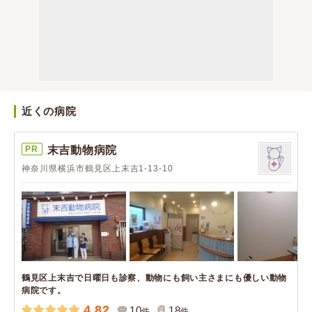
近くの病院
PR
末吉動物病院
神奈川県横浜市鶴見区上末吉1-13-10
鶴見区上末吉で日曜日も診察、動物にも飼い主さまにも優しい動物
病院です。
4.82
10
18
件
件