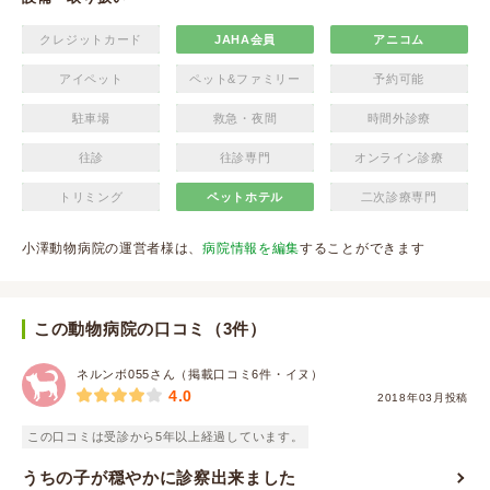
クレジットカード
JAHA会員
アニコム
アイペット
ペット&ファミリー
予約可能
駐車場
救急・夜間
時間外診療
往診
往診専門
オンライン診療
トリミング
ペットホテル
二次診療専門
小澤動物病院の運営者様は、
病院情報を編集
することができます
この動物病院の口コミ（3件）
ネルンボ055さん（掲載口コミ6件・イヌ）
4.0
2018年03月投稿
この口コミは受診から5年以上経過しています。
うちの子が穏やかに診察出来ました