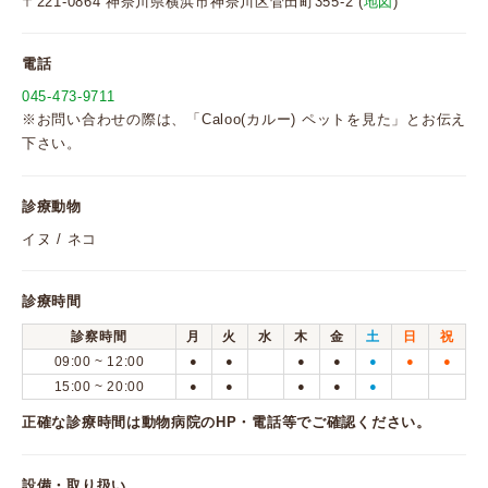
〒221-0864 神奈川県横浜市神奈川区菅田町355-2 (
地図
)
電話
045-473-9711
※お問い合わせの際は、「Caloo(カルー) ペットを見た」とお伝え
下さい。
診療動物
イヌ / ネコ
診療時間
診察時間
月
火
水
木
金
土
日
祝
09:00 ~ 12:00
●
●
●
●
●
●
●
15:00 ~ 20:00
●
●
●
●
●
正確な診療時間は動物病院のHP・電話等でご確認ください。
設備・取り扱い