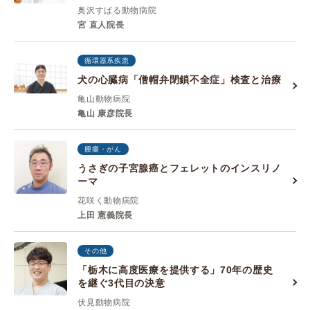
奥沢すばる動物病院
宮 直人院長
循環器系疾患
犬の心臓病「僧帽弁閉鎖不全症」検査と治療
亀山動物病院
亀山 康彦院長
腫瘍・がん
うさぎの子宮腺癌とフェレットのインスリノ
ーマ
花咲く動物病院
上田 憲義院長
その他
「栃木に高度医療を提供する」70年の歴史
を継ぐ3代目の決意
伏見動物病院