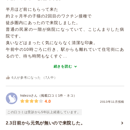
半月ほど前にもらって来た
約２ヶ月半の子猫の2回目のワクチン接種で
徒歩圏内にあったので来院しました。
普通の民家の一階が病院になっていて、こじんまりした病
院です。
臭いなどはまったく気にならなく清潔な印象。
午前中の10時ごろに行き、駅からも離れていて住宅街にあ
るので、待ち時間もなくすぐ...
続きを読む
6
人が参考になった （
7
人中）
hidezoさん（掲載口コミ1件・ネコ）
4.0
2013年11月投稿
この口コミは受診から5年以上経過しています。
2.3日前から元気が無いので来院した。