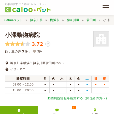
動物病院口コミ検索 カルーペット
Calooペット
神奈川県
横浜市
神奈川区
菅田町
小澤動
小澤動物病院
3.72
？
動物病院検索
3
飼い主の声
3
件：
件
神奈川県横浜市神奈川区菅田町355-2
口コミ検索
イヌ / ネコ
診察時間
月
火
水
木
金
土
日
祝
Calooペットとは？
09:00 ~ 12:00
●
●
●
●
●
●
●
15:00 ~ 20:00
●
●
●
●
●
口コミ投稿
動物病院情報を編集する（関係者の方へ）
3