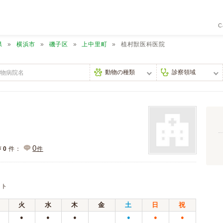
C
県
横浜市
磯子区
上中里町
植村獣医科医院
0
声
0
件：
件
ット
火
水
木
金
土
日
祝
●
●
●
●
●
●