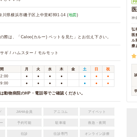
P
 神奈川県横浜市磯子区上中里町891-14 (
地図
)
神
弘
医
の際は、「Caloo(カルー) ペットを見た」とお伝え下さい。
ル
療
 ウサギ / ハムスター / モルモット
間
月
火
水
木
金
土
日
祝
12:00
●
●
●
●
●
●
●
19:00
●
●
●
●
●
●
●
は動物病院のHP・電話等でご確認ください。
ド
JAHA会員
アニコム
アイペット
ー
予約可能
駐車場
救急・夜間
往診
往診専門
オンライン診療