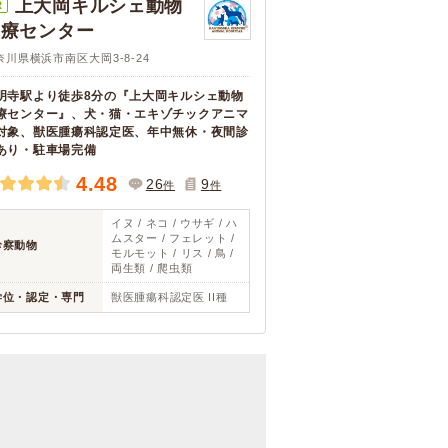
上大岡キルシェ動物
R
医療センター
奈川県横浜市南区大岡3-8-24
明寺駅より徒歩8分の『上大岡キルシェ動物
療センター』、犬・猫・エキゾチックアニマ
対象、獣医腫瘍科認定医、年中無休・夜間診
あり・駐車場完備
4.48
26
9
件
件
イヌ / ネコ / ウサギ / ハ
ムスター / フェレット /
診察動物
モルモット / リス / 鳥 /
両生類 / 爬虫類
学位・認定・専門
獣医腫瘍科認定医 II種