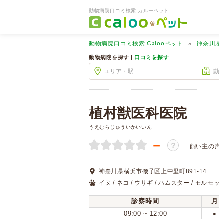
動物病院口コミ検索 カルーペット
動物病院口コミ検索
Calooペット
神奈川
動物病院を探す |
口コミを探す
植村獣医科医院
うえむらじゅういかいいん
－
？
飼い主の
神奈川県横浜市磯子区上中里町891-14
イヌ / ネコ / ウサギ / ハムスター / モルモ
診察時間
月
09:00 ~ 12:00
●