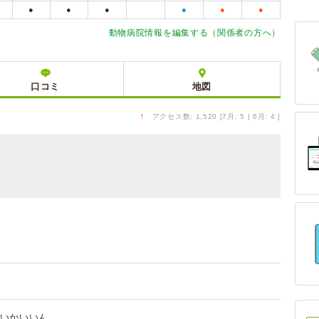
●
●
●
●
●
●
動物病院情報を編集する（関係者の方へ）
口コミ
地図
↑
アクセス数: 1,520 [7月: 5 | 6月: 4 ]
いかいいん