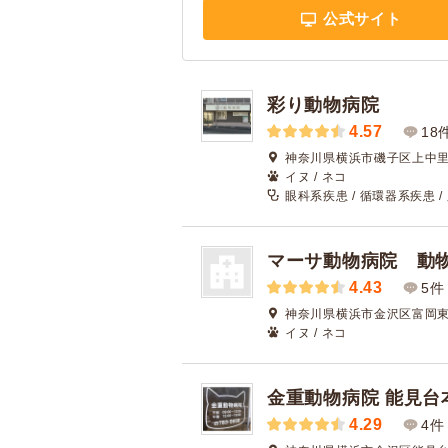
公式サイト
彩り動物病院
4.57
18
神奈川県横浜市磯子区上中里町
イヌ / ネコ
眼科系疾患 / 循環器系疾患 
マーサ動物病院 動
4.43
5件
神奈川県横浜市金沢区富岡東6-
イヌ / ネコ
金重動物病院 能見台
4.29
4件