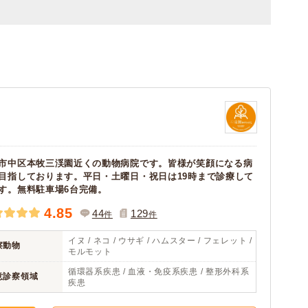
市中区本牧三渓園近くの動物病院です。皆様が笑顔になる病
目指しております。平日・土曜日・祝日は19時まで診療して
す。無料駐車場6台完備。
4.85
44
129
件
件
イヌ / ネコ / ウサギ / ハムスター / フェレット /
察動物
モルモット
循環器系疾患 / 血液・免疫系疾患 / 整形外科系
意診察領域
疾患