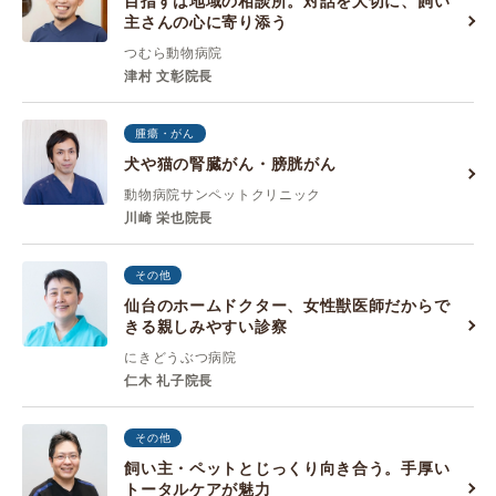
目指すは地域の相談所。対話を大切に、飼い
主さんの心に寄り添う
つむら動物病院
津村 文彰院長
腫瘍・がん
犬や猫の腎臓がん・膀胱がん
動物病院サンペットクリニック
川崎 栄也院長
その他
仙台のホームドクター、女性獣医師だからで
きる親しみやすい診察
にきどうぶつ病院
仁木 礼子院長
その他
飼い主・ペットとじっくり向き合う。手厚い
トータルケアが魅力