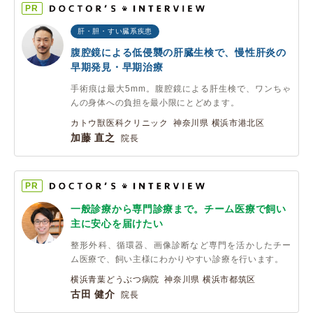
PR
肝・胆・すい臓系疾患
腹腔鏡による低侵襲の肝臓生検で、慢性肝炎の
早期発見・早期治療
手術痕は最大5mm。腹腔鏡による肝生検で、ワンちゃ
んの身体への負担を最小限にとどめます。
カトウ獣医科クリニック 神奈川県 横浜市港北区
加藤 直之
院長
PR
一般診療から専門診療まで。チーム医療で飼い
主に安心を届けたい
整形外科、循環器、画像診断など専門を活かしたチー
ム医療で、飼い主様にわかりやすい診療を行います。
横浜青葉どうぶつ病院 神奈川県 横浜市都筑区
古田 健介
院長