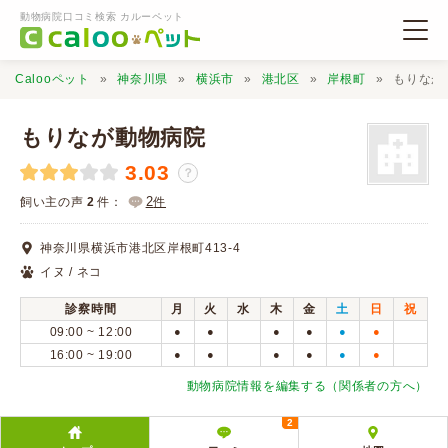
動物病院口コミ検索 カルーペット
Calooペット
神奈川県
横浜市
港北区
岸根町
もりなが
もりなが動物病院
3.03
？
動物病院検索
2
飼い主の声
2
件：
件
神奈川県横浜市港北区岸根町413-4
口コミ検索
イヌ / ネコ
診察時間
月
火
水
木
金
土
日
祝
Calooペットとは？
09:00 ~ 12:00
●
●
●
●
●
●
16:00 ~ 19:00
●
●
●
●
●
●
口コミ投稿
動物病院情報を編集する（関係者の方へ）
2