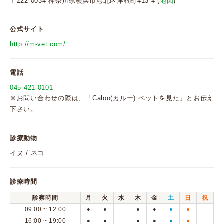
〒222-0034 神奈川県横浜市港北区岸根町413-4 (
地図
)
公式サイト
http://m-vet.com/
電話
045-421-0101
※お問い合わせの際は、「Caloo(カルー) ペットを見た」とお伝え
下さい。
診療動物
イヌ / ネコ
診療時間
診察時間
月
火
水
木
金
土
日
祝
09:00 ~ 12:00
●
●
●
●
●
●
16:00 ~ 19:00
●
●
●
●
●
●