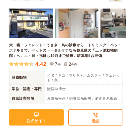
犬・猫・フェレット・うさぎ・鳥の診療から、トリミング・ペット
ホテルまで。ペットのトータルケアなら鶴見区の「三ッ池動物病
院」へ。土・日・祝日も19時まで診療。駐車場5台完備
4.42
7
24
件
件
イヌ / ネコ / ウサギ / ハムスター / フェレッ
診察動物
ト / 鳥
学位・認定・専門
獣医学博士
得意診察領域
皮膚系疾患 / 循環器系疾患 / 消化器系疾患
公式サイト
電話