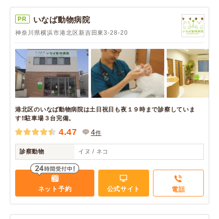
PR
いなば動物病院
神奈川県横浜市港北区新吉田東3-28-20
港北区のいなば動物病院は土日祝日も夜１９時まで診察していま
す‼駐車場３台完備。
4.47
4
件
診察動物
イヌ / ネコ
ネット予約
公式サイト
電話