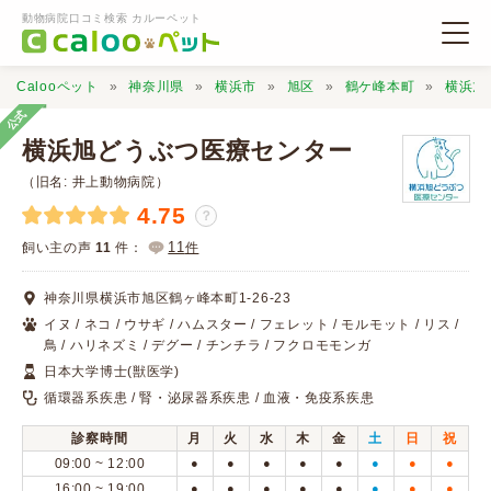
動物病院口コミ検索 カルーペット
Calooペット
神奈川県
横浜市
旭区
鶴ケ峰本町
横浜旭
公式
横浜旭どうぶつ医療センター
（旧名: 井上動物病院）
4.75
？
動物病院検索
11
飼い主の声
11
件：
件
口コミ検索
神奈川県横浜市旭区鶴ヶ峰本町1-26-23
イヌ / ネコ / ウサギ / ハムスター / フェレット / モルモット / リス /
鳥 / ハリネズミ / デグー / チンチラ / フクロモモンガ
Calooペットとは？
日本大学博士(獣医学)
循環器系疾患 / 腎・泌尿器系疾患 / 血液・免疫系疾患
口コミ投稿
診察時間
月
火
水
木
金
土
日
祝
09:00 ~ 12:00
●
●
●
●
●
●
●
●
16:00 ~ 19:00
●
●
●
●
●
●
●
●