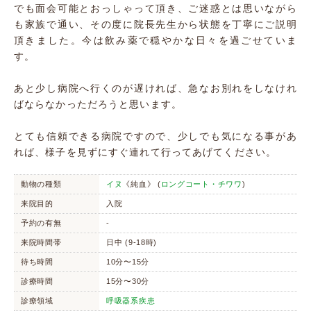
でも面会可能とおっしゃって頂き、ご迷惑とは思いながら
も家族で通い、その度に院長先生から状態を丁寧にご説明
頂きました。今は飲み薬で穏やかな日々を過ごせていま
す。
あと少し病院へ行くのが遅ければ、急なお別れをしなけれ
ばならなかっただろうと思います。
とても信頼できる病院ですので、少しでも気になる事があ
れば、様子を見ずにすぐ連れて行ってあげてください。
動物の種類
イヌ
《純血》 (
ロングコート・チワワ
)
来院目的
入院
予約の有無
-
来院時間帯
日中 (9-18時)
待ち時間
10分〜15分
診療時間
15分〜30分
診療領域
呼吸器系疾患