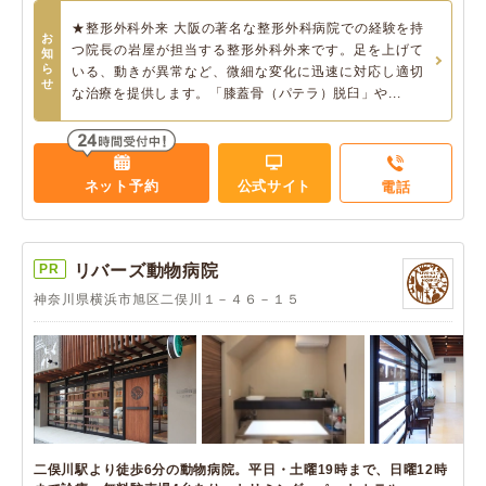
★整形外科外来 大阪の著名な整形外科病院での経験を持
お
つ院長の岩屋が担当する整形外科外来です。足を上げて
知
ら
いる、動きが異常など、微細な変化に迅速に対応し適切
せ
な治療を提供します。「膝蓋骨（パテラ）脱臼」や...
ネット予約
公式サイト
電話
PR
リバーズ動物病院
神奈川県横浜市旭区二俣川１－４６－１５
二俣川駅より徒歩6分の動物病院。平日・土曜19時まで、日曜12時