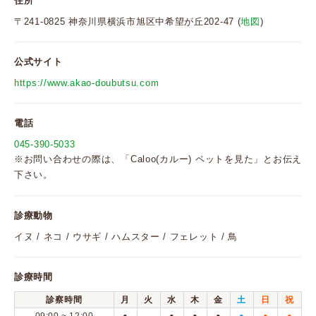
住所
〒241-0825 神奈川県横浜市旭区中希望が丘202-47 (
地図
)
公式サイト
https://www.akao-doubutsu.com
電話
045-390-5033
※お問い合わせの際は、「Caloo(カルー) ペットを見た」とお伝え
下さい。
診療動物
イヌ / ネコ / ウサギ / ハムスター / フェレット / 鳥
診療時間
診察時間
月
火
水
木
金
土
日
祝
●
●
●
●
●
●
●