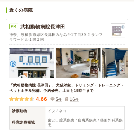
近くの病院
PR
武相動物病院長津田
神奈川県横浜市緑区長津田みなみ台1丁目39-2 サンフ
ラワービル１階２階
『武相動物病院 長津田』、犬猫対象、トリミング・トレーニング・
ペットホテル完備、予約優先、土日も19時半まで
4.66
5
16
件
件
診察動物
イヌ / ネコ
歯と口腔系疾患 / 皮膚系疾患 / 整形外科系疾
得意診察領域
患