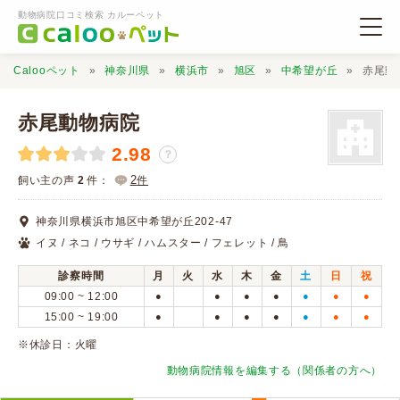
動物病院口コミ検索 カルーペット
Calooペット
神奈川県
横浜市
旭区
中希望が丘
赤尾動
赤尾動物病院
2.98
？
動物病院検索
2
飼い主の声
2
件：
件
神奈川県横浜市旭区中希望が丘202-47
口コミ検索
イヌ / ネコ / ウサギ / ハムスター / フェレット / 鳥
診察時間
月
火
水
木
金
土
日
祝
Calooペットとは？
09:00 ~ 12:00
●
●
●
●
●
●
●
15:00 ~ 19:00
●
●
●
●
●
●
●
口コミ投稿
※休診日：火曜
動物病院情報を編集する（関係者の方へ）