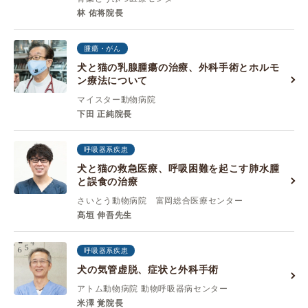
林 佑将院長
腫瘍・がん
犬と猫の乳腺腫瘍の治療、外科手術とホルモ
ン療法について
マイスター動物病院
下田 正純院長
呼吸器系疾患
犬と猫の救急医療、呼吸困難を起こす肺水腫
と誤食の治療
さいとう動物病院 富岡総合医療センター
髙垣 伸吾先生
呼吸器系疾患
犬の気管虚脱、症状と外科手術
アトム動物病院 動物呼吸器病センター
米澤 覚院長