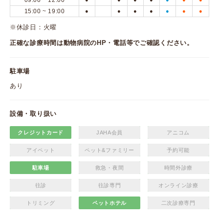
09:00 ~ 12:00
15:00 ~ 19:00
●
●
●
●
●
●
●
※休診日：火曜
正確な診療時間は動物病院のHP・電話等でご確認ください。
駐車場
あり
設備・取り扱い
クレジットカード
JAHA会員
アニコム
アイペット
ペット&ファミリー
予約可能
駐車場
救急・夜間
時間外診療
往診
往診専門
オンライン診療
トリミング
ペットホテル
二次診療専門