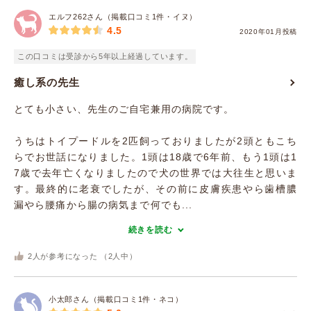
エルフ262さん（掲載口コミ1件・イヌ）
4.5
2020年01月投稿
この口コミは受診から5年以上経過しています。
癒し系の先生
とても小さい、先生のご自宅兼用の病院です。
うちはトイプードルを2匹飼っておりましたが2頭ともこち
らでお世話になりました。1頭は18歳で6年前、もう1頭は1
7歳で去年亡くなりましたので犬の世界では大往生と思いま
す。最終的に老衰でしたが、その前に皮膚疾患やら歯槽膿
漏やら腰痛から腸の病気まで何でも...
続きを読む
2
人が参考になった （
2
人中）
小太郎さん（掲載口コミ1件・ネコ）