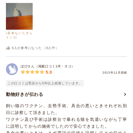
(長寿ないたずら
インコ)
6
人が参考になった （
6
人中）
ぽぴさん（掲載口コミ1件・ネコ）
5.0
2015年11月投稿
この口コミは受診から5年以上経過しています。
動物好きが伝わる
飼い猫のワクチン、去勢手術、具合の悪いときそれぞれ別
日に診察して頂きました。
ワクチン及び手術は診察台で暴れる猫を気遣いながら丁寧
に説明してからの施術でしたので安心できました。