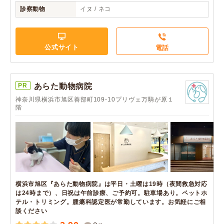
診察動物
イヌ / ネコ
公式サイト
電話
PR
あらた動物病院
神奈川県横浜市旭区善部町109-10プリヴェ万騎が原１
階
横浜市旭区『あらた動物病院』は平日・土曜は19時（夜間救急対応
は24時まで）、日祝は午前診療、ご予約可。駐車場あり。ペットホ
テル・トリミング。腫瘍科認定医が常勤しています。お気軽にご相
談ください