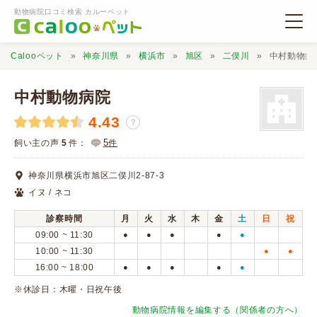
動物病院口コミ検索 カルーペット
Calooペット
神奈川県
横浜市
旭区
二俣川
中村動物病
中村動物病院
4.43
？
動物病院検索
5
飼い主の声
5
件：
件
神奈川県横浜市旭区二俣川2-87-3
口コミ検索
イヌ / ネコ
診察時間
月
火
水
木
金
土
日
祝
Calooペットとは？
09:00 ~ 11:30
●
●
●
●
●
10:00 ~ 11:30
●
●
16:00 ~ 18:00
●
●
●
●
●
口コミ投稿
※休診日：木曜・日祝午後
動物病院情報を編集する（関係者の方へ）