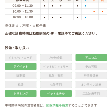
診察時間
月
火
水
木
金
土
日
祝
09:00 ~ 11:30
●
●
●
●
●
10:00 ~ 11:30
●
●
16:00 ~ 18:00
●
●
●
●
●
※休診日：木曜・日祝午後
正確な診療時間は動物病院のHP・電話等でご確認ください。
設備・取り扱い
クレジットカード
JAHA会員
アニコム
アイペット
ペット&ファミリー
予約可能
駐車場
救急・夜間
時間外診療
往診
往診専門
オンライン診療
トリミング
ペットホテル
二次診療専門
中村動物病院の運営者様は、
病院情報を編集
することができます