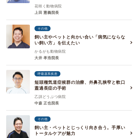
花咲く動物病院
上田 憲義院長
その他
飼い主やペットと向かい合い「病気にならな
い飼い方」を伝えたい
かるがも動物病院
大井 孝浩院長
呼吸器系疾患
短頭種気道症候群の治療、外鼻孔狭窄と軟口
蓋過長症の手術
乙訓どうぶつ病院
中森 正也院長
その他
飼い主・ペットとじっくり向き合う。手厚い
トータルケアが魅力