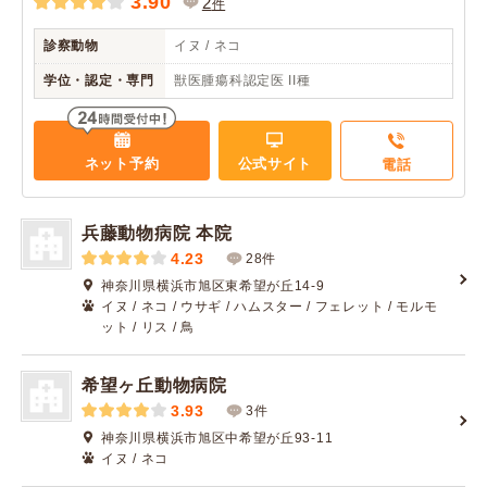
3.90
2
件
診察動物
イヌ / ネコ
学位・認定・専門
獣医腫瘍科認定医 II種
ネット予約
公式サイト
電話
兵藤動物病院 本院
4.23
28件
神奈川県横浜市旭区東希望が丘14-9
イヌ / ネコ / ウサギ / ハムスター / フェレット / モルモ
ット / リス / 鳥
希望ヶ丘動物病院
3.93
3件
神奈川県横浜市旭区中希望が丘93-11
イヌ / ネコ