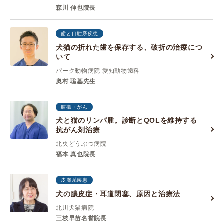
森川 伸也院長
歯と口腔系疾患
犬猫の折れた歯を保存する、破折の治療につ
いて
パーク動物病院 愛知動物歯科
奥村 聡基先生
腫瘍・がん
犬と猫のリンパ腫。診断とQOLを維持する
抗がん剤治療
北央どうぶつ病院
福本 真也院長
皮膚系疾患
犬の膿皮症・耳道閉塞、原因と治療法
北川犬猫病院
三枝早苗名誉院長