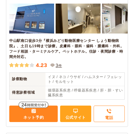
中山駅南口徒歩3分『横浜みどり動物医療センター しょう動物病
院』、土日も19時まで診療。皮膚科・眼科・歯科・腫瘍科・外科。
フード相談・ターミナルケア。ペットホテル。往診・夜間診療・時
間外対応。
4.23
3
件
イヌ / ネコ / ウサギ / ハムスター / フェレッ
診察動物
ト / モルモット
循環器系疾患 / 呼吸器系疾患 / 肝・胆・すい
得意診察領域
臓系疾患
ネット予約
公式サイト
電話