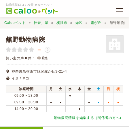
動物病院口コミ検索 カルーペット
Calooペット
神奈川県
横浜市
緑区
霧が丘
舘野動物病
舘野動物病院
－
？
動物病院検索
0
飼い主の声
0
件：
件
神奈川県横浜市緑区霧が丘3-21-4
口コミ検索
イヌ / ネコ
診察時間
月
火
水
木
金
土
日
祝
Calooペットとは？
09:00 ~ 13:00
●
09:00 ~ 20:00
●
●
●
●
●
●
14:00 ~ 20:00
●
口コミ投稿
動物病院情報を編集する（関係者の方へ）