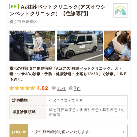
PR
Az往診ペットクリニック(アズオウシ
ンペットクリニック）【往診専門】
横浜市神奈川区
横浜の往診専門動物病院『Az(アズ)往診ペットクリニック』犬・
猫・ウサギの診療・予防・健康診断・土曜も18:30まで診療。LINE
予約可。
4.82
11
7
件
件
診察動物
イヌ / ネコ / ウサギ
歯と口腔系疾患 / 皮膚系疾患 / 耳系疾患 / 心
得意診察領域
の病気
・女性獣医師がお伺いいたします。
お知らせ