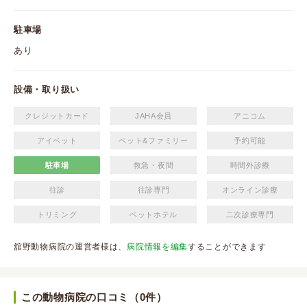
駐車場
あり
設備・取り扱い
クレジットカード
JAHA会員
アニコム
アイペット
ペット&ファミリー
予約可能
駐車場
救急・夜間
時間外診療
往診
往診専門
オンライン診療
トリミング
ペットホテル
二次診療専門
舘野動物病院の運営者様は、
病院情報を編集
することができます
この動物病院の口コミ（0件）