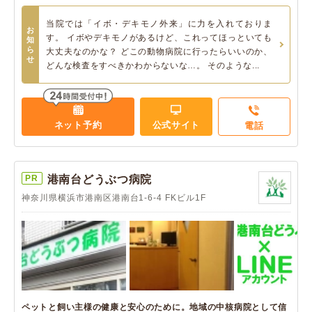
当院では「イボ・デキモノ外来」に力を入れておりま
お
す。 イボやデキモノがあるけど、これってほっといても
知
ら
大丈夫なのかな？ どこの動物病院に行ったらいいのか、
せ
どんな検査をすべきかわからないな…。 そのような...
ネット予約
公式サイト
電話
PR
港南台どうぶつ病院
神奈川県横浜市港南区港南台1-6-4 FKビル1F
ペットと飼い主様の健康と安心のために。地域の中核病院として信