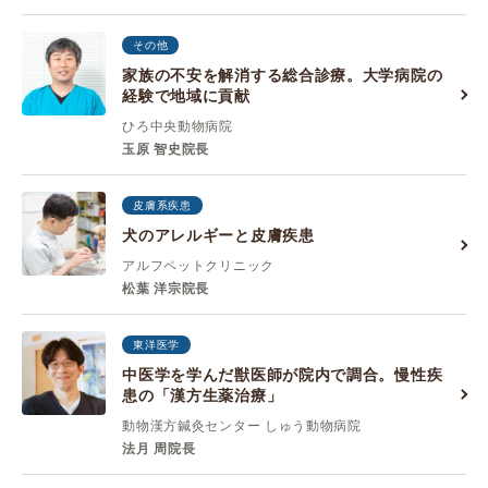
その他
家族の不安を解消する総合診療。大学病院の
経験で地域に貢献
ひろ中央動物病院
玉原 智史院長
皮膚系疾患
犬のアレルギーと皮膚疾患
アルフペットクリニック
松葉 洋宗院長
東洋医学
中医学を学んだ獣医師が院内で調合。慢性疾
患の「漢方生薬治療」
動物漢方鍼灸センター しゅう動物病院
法月 周院長