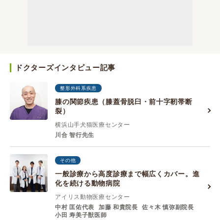
ドクターズインタビュー記事
整形外科系疾患
膝の関節疾患（膝蓋骨脱臼・前十字靭帯断
裂）
横浜山手犬猫医療センター
川合 智行先生
その他
一般診療から高度診療まで幅広くカバー。進
化を続ける動物病院
アイリス動物医療センター
中村 匡佑代表
加藤 和貴院⻑
佐々⽊ 慎弥副院⻑
⼩⽥ 寿美⼦獣医師