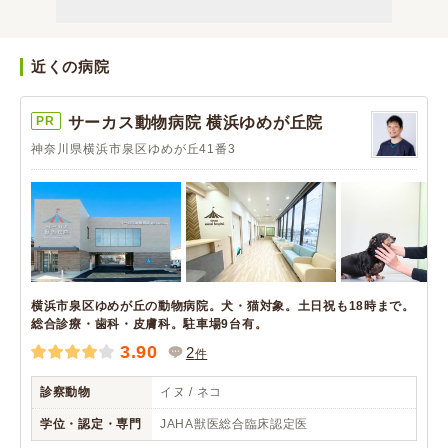
近くの病院
PR
サーカス動物病院 横浜ゆめが丘院
神奈川県横浜市泉区ゆめが丘41番3
横浜市泉区ゆめが丘の動物病院。犬・猫対象。土日祝も18時まで。
総合診療・歯科・皮膚科。駐車場9台有。
3.90
2
件
診察動物
イヌ / ネコ
学位・認定・専門
JAHA獣医総合臨床認定医