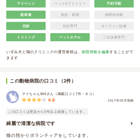
アイペット
ペット&ファミリー
予約可能
駐車場
救急・夜間
時間外診療
往診
往診専門
オンライン診療
トリミング
ペットホテル
二次診療専門
いずみ犬と猫のクリニックの運営者様は、
病院情報を編集
することがで
きます
この動物病院の口コミ（2件）
マイちゃん666さん（掲載口コミ7件・ネコ）
4.0
2017年05月投稿
この口コミは受診から5年以上経過しています。
綺麗で清潔な病院です
猫の預かりボランティアをしています。