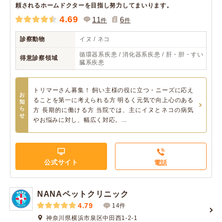
頼されるホームドクターを目指し努力してまいります。
4.69
11
6
件
件
診察動物
イヌ / ネコ
循環器系疾患 / 消化器系疾患 / 肝・胆・すい
得意診察領域
臓系疾患
トリマーさん募集！ 飼い主様の役に立つ・ニーズに応え
お
ることを第一に考えられる方 明るく元気で向上心のある
知
ら
方 長期的に働ける方 当院では、主にイヌとネコの病気
せ
やお悩みに対し、幅広く対応。...
公式サイト
電話
NANAペットクリニック
4.79
14件
神奈川県横浜市泉区中田西1-2-1