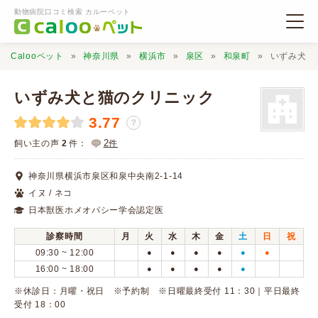
動物病院口コミ検索 カルーペット
Calooペット
神奈川県
横浜市
泉区
和泉町
いずみ犬と
いずみ犬と猫のクリニック
3.77
？
動物病院検索
2
飼い主の声
2
件：
件
神奈川県横浜市泉区和泉中央南2-1-14
口コミ検索
イヌ / ネコ
日本獣医ホメオパシー学会認定医
Calooペットとは？
診察時間
月
火
水
木
金
土
日
祝
09:30 ~ 12:00
●
●
●
●
●
●
口コミ投稿
16:00 ~ 18:00
●
●
●
●
●
※休診日：月曜・祝日 ※予約制 ※日曜最終受付 11：30｜平日最終
受付 18：00