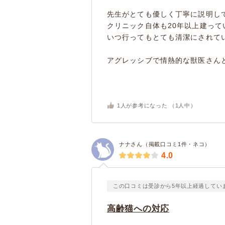
先生がとても優しく丁寧に説明し
クリニック自体も20年以上建っ
いつ行ってもとても清潔にされて
アグレッシブで情熱的な獣医さんと
1
人が参考になった （
1
人中）
ナナさん（掲載口コミ1件・ネコ）
4.0
この口コミは受診から5年以上経過してい
高齢猫への対応