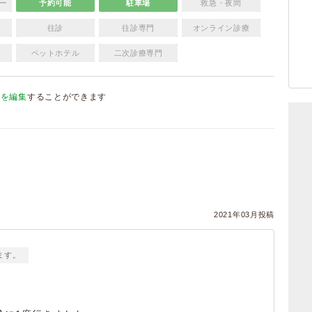
ー
予約可能
駐車場
救急・夜間
往診
往診専門
オンライン診療
ペットホテル
二次診療専門
報を編集
することができます
）
2021年03月投稿
ます。