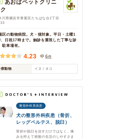
あおばペットクリニ
R
ック
奈川県横浜市青葉区たちばな台2丁目
33
葉区の動物病院。犬・猫対象。平日・土曜1
時、日祝17時まで。触診を重視した丁寧な診
。駐車場有。
4.23
6
件
診察動物
イヌ / ネコ
R
整形外科系疾患
犬の整形外科疾患（骨折、
レッグペルテス、脱臼）
骨折や脱臼を治すだけではなく、痛
みを抑えて術後の生活のしやすさま