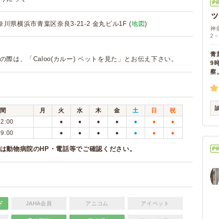
P
 神奈川県横浜市青葉区奈良3-21-2 金丸ビル1F (
地図
)
神
2－
青
の際は、「Caloo(カルー) ペットを見た」とお伝え下さい。
9
察
間
月
火
水
木
金
土
日
祝
12:00
●
●
●
●
●
●
●
19:00
●
●
●
●
●
●
●
は動物病院のHP・電話等でご確認ください。
P
ド
JAHA会員
アニコム
アイペット