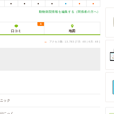
●
●
●
●
●
●
●
動物病院情報を編集する（関係者の方へ）
4
口コミ
地図
←
アクセス数: 13,783 [7月: 48 | 6月: 48 ]
ニック
りにっく