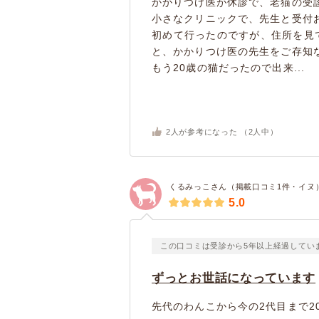
かかりつけ医が休診で、老猫の受
小さなクリニックで、先生と受付
初めて行ったのですが、住所を見
と、かかりつけ医の先生をご存知
もう20歳の猫だったので出来...
2
人が参考になった （
2
人中）
くるみっこさん（掲載口コミ1件・イヌ
5.0
この口コミは受診から5年以上経過してい
ずっとお世話になっています
先代のわんこから今の2代目まで2