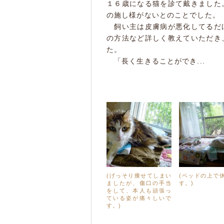
１６歳になる猫を診て戴きました
の施し様がないとのことでした。
飼い主は皮膚病が悪化してるだ
の方法など詳しく教えていただき
た。
「長く生きることができ...
(げっそり痩せてしまい
(ベッドの上で
ましたが、傷口の手当
す。)
をして、本人も頑張っ
ている姿が痛々しいで
す。)