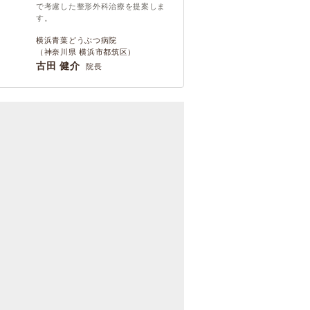
で考慮した整形外科治療を提案しま
す。
横浜青葉どうぶつ病院
（神奈川県 横浜市都筑区）
古田 健介
院長