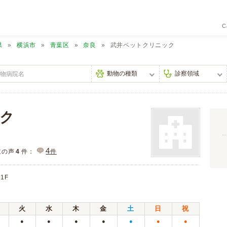
C
県
横浜市
青葉区
奈良
武井ペットクリニック
ク
4
主の声
4
件：
件
1F
火
水
木
金
土
日
祝
●
●
●
●
●
●
●