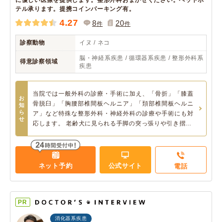
に優しい医療を提供します。整形外科おまかせください。ペットホ
テル承ります。提携コインパーキング有。
4.27
8
20
件
件
診察動物
イヌ / ネコ
脳・神経系疾患 / 循環器系疾患 / 整形外科系
得意診察領域
疾患
当院では一般外科の診療・手術に加え、「骨折」「膝蓋
お
骨脱臼」「胸腰部椎間板ヘルニア」「頚部椎間板ヘルニ
知
ら
ア」など特殊な整形外科・神経外科の診療や手術にも対
せ
応します。 老齢犬に見られる手脚の突っ張りや引き摺...
ネット予約
公式サイト
電話
PR
消化器系疾患