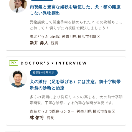
内視鏡と豊富な経験を駆使した、犬・猫の開腹
しない異物摘出
異物誤飲して開腹手術を勧められた？ その決断ちょっ
と待って！ 切らずに内視鏡で解決しましょう！
港北どうぶつ病院 神奈川県 横浜市都筑区
新井 勇人
院長
PR
整形外科系疾患
犬の跛行（足を挙げる）には注意。前十字靭帯
断裂の診断と治療
多くの要因により発症リスクの高まる、犬の前十字靭
帯断裂。丁寧な診察による的確な診断が重要です。
青葉どうぶつ医療センター 神奈川県 横浜市青葉区
林 佑将
院長