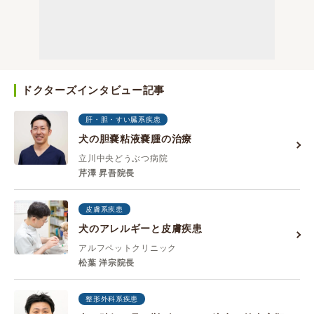
ドクターズインタビュー記事
肝・胆・すい臓系疾患
犬の胆嚢粘液嚢腫の治療
立川中央どうぶつ病院
芹澤 昇吾院長
皮膚系疾患
犬のアレルギーと皮膚疾患
アルフペットクリニック
松葉 洋宗院長
整形外科系疾患