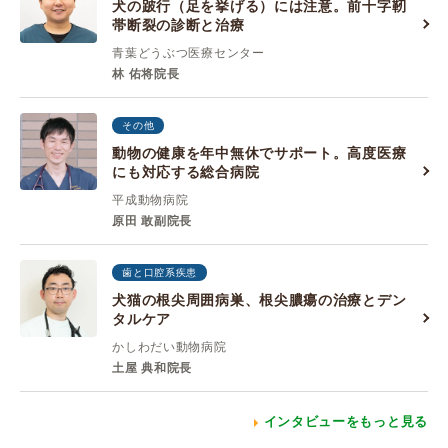
犬の跛行（足を挙げる）には注意。前十字靭
帯断裂の診断と治療
青葉どうぶつ医療センター
林 佑将院長
その他
動物の健康を年中無休でサポート。高度医療
にも対応する総合病院
平成動物病院
原田 敢副院長
歯と口腔系疾患
犬猫の根尖周囲病巣、根尖膿瘍の治療とデン
タルケア
かしわだい動物病院
土屋 典和院長
インタビューをもっと見る