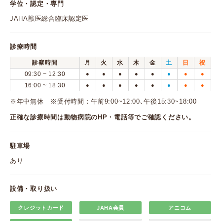
学位・認定・専門
JAHA獣医総合臨床認定医
診療時間
診察時間
月
火
水
木
金
土
日
祝
09:30 ~ 12:30
●
●
●
●
●
●
●
●
16:00 ~ 18:30
●
●
●
●
●
●
●
●
※年中無休 ※受付時間：午前9:00~12:00､午後15:30~18:00
正確な診療時間は動物病院のHP・電話等でご確認ください。
駐車場
あり
設備・取り扱い
クレジットカード
JAHA会員
アニコム