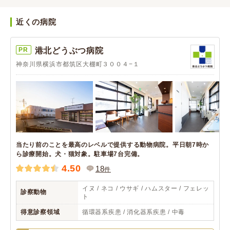
近くの病院
PR
港北どうぶつ病院
神奈川県横浜市都筑区大棚町３００４−１
当たり前のことを最高のレベルで提供する動物病院。平日朝7時か
ら診療開始。犬・猫対象。駐車場7台完備。
4.50
18
件
イヌ / ネコ / ウサギ / ハムスター / フェレッ
診察動物
ト
得意診察領域
循環器系疾患 / 消化器系疾患 / 中毒