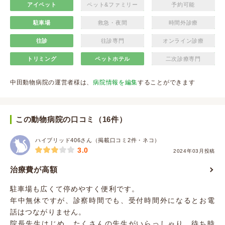
アイペット
ペット&ファミリー
予約可能
駐車場
救急・夜間
時間外診療
往診
往診専門
オンライン診療
トリミング
ペットホテル
二次診療専門
中田動物病院の運営者様は、
病院情報を編集
することができます
この動物病院の口コミ（16件）
ハイブリッド406さん（掲載口コミ2件・ネコ）
3.0
2024年03月投稿
治療費が高額
駐車場も広くて停めやすく便利です。
年中無休ですが、診察時間でも、受付時間外になるとお電
話はつながりません。
院長先生はじめ、たくさんの先生がいらっしゃり、待ち時