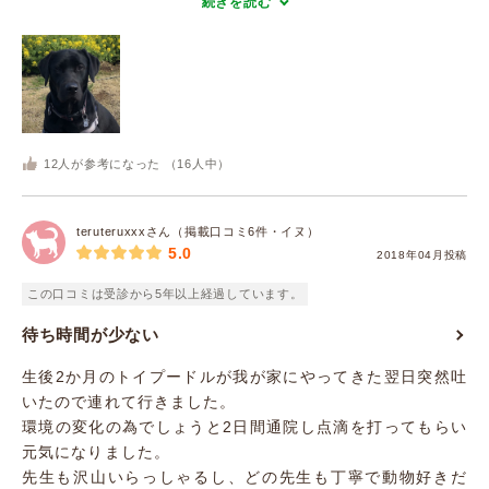
続きを読む
12
人が参考になった （
16
人中）
teruteruxxxさん（掲載口コミ6件・イヌ）
5.0
2018年04月投稿
この口コミは受診から5年以上経過しています。
待ち時間が少ない
生後2か月のトイプードルが我が家にやってきた翌日突然吐
いたので連れて行きました。
環境の変化の為でしょうと2日間通院し点滴を打ってもらい
元気になりました。
先生も沢山いらっしゃるし、どの先生も丁寧で動物好きだ