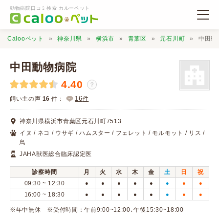
動物病院口コミ検索 カルーペット
Calooペット
神奈川県
横浜市
青葉区
元石川町
中田動
中田動物病院
4.40
？
動物病院検索
16
飼い主の声
16
件：
件
神奈川県横浜市青葉区元石川町7513
口コミ検索
イヌ / ネコ / ウサギ / ハムスター / フェレット / モルモット / リス /
鳥
JAHA獣医総合臨床認定医
Calooペットとは？
診察時間
月
火
水
木
金
土
日
祝
09:30 ~ 12:30
●
●
●
●
●
●
●
●
口コミ投稿
16:00 ~ 18:30
●
●
●
●
●
●
●
●
※年中無休 ※受付時間：午前9:00~12:00､午後15:30~18:00