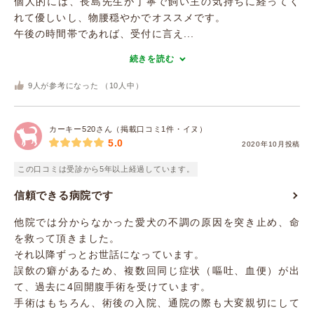
個人的には、長島先生が丁寧で飼い主の気持ちに経ってく
れて優しいし、物腰穏やかでオススメです。
午後の時間帯であれば、受付に言え...
続きを読む
9
人が参考になった （
10
人中）
カーキー520さん（掲載口コミ1件・イヌ）
5.0
2020年10月投稿
この口コミは受診から5年以上経過しています。
信頼できる病院です
他院では分からなかった愛犬の不調の原因を突き止め、命
を救って頂きました。
それ以降ずっとお世話になっています。
誤飲の癖があるため、複数回同じ症状（嘔吐、血便）が出
て、過去に4回開腹手術を受けています。
手術はもちろん、術後の入院、通院の際も大変親切にして