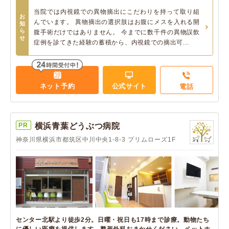
当院では内視鏡での異物摘出にこだわりを持って取り組
お
んでいます。 異物摘出の選択肢はお腹にメスを入れる開
知
ら
腹手術だけではありません。 今までに数千件の異物誤飲
せ
症例を診てきた経験の蓄積から、内視鏡での摘出可...
ネット予約
公式サイト
電話
PR
横浜青葉どうぶつ病院
神奈川県横浜市都筑区中川中央1-8-3 プリムローズ1F
センター北駅より徒歩2分。日曜・祝日も17時まで診療。動物たち