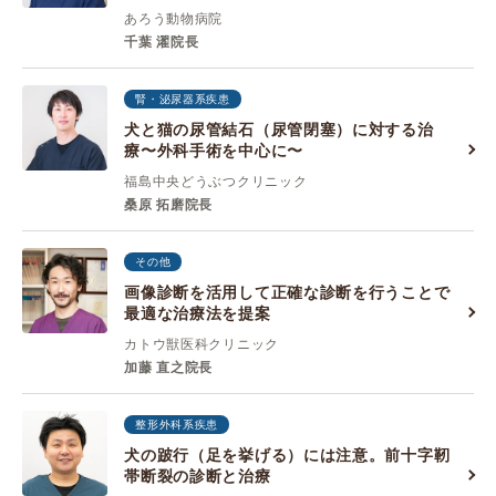
あろう動物病院
千葉 濯院長
腎・泌尿器系疾患
犬と猫の尿管結石（尿管閉塞）に対する治
療〜外科手術を中心に〜
福島中央どうぶつクリニック
桑原 拓磨院長
その他
画像診断を活用して正確な診断を行うことで
最適な治療法を提案
カトウ獣医科クリニック
加藤 直之院長
整形外科系疾患
犬の跛行（足を挙げる）には注意。前十字靭
帯断裂の診断と治療