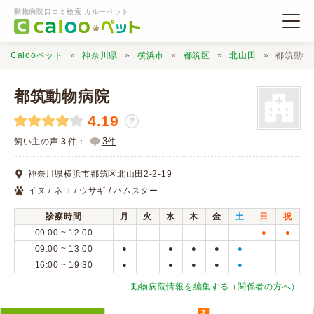
動物病院口コミ検索 カルーペット
Calooペット
神奈川県
横浜市
都筑区
北山田
都筑動物
都筑動物病院
4.19
？
動物病院検索
3
飼い主の声
3
件：
件
神奈川県横浜市都筑区北山田2-2-19
口コミ検索
イヌ / ネコ / ウサギ / ハムスター
診察時間
月
火
水
木
金
土
日
祝
Calooペットとは？
09:00 ~ 12:00
●
●
09:00 ~ 13:00
●
●
●
●
●
16:00 ~ 19:30
●
●
●
●
●
口コミ投稿
動物病院情報を編集する（関係者の方へ）
3