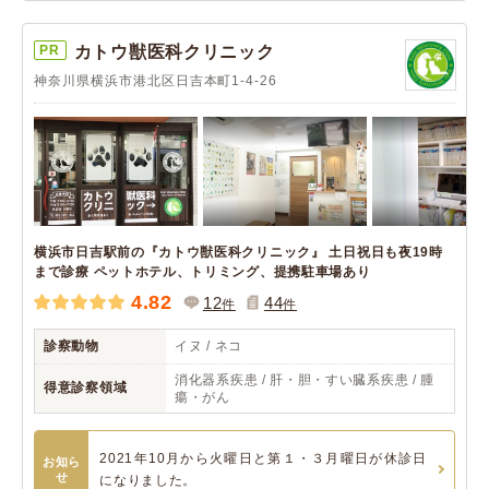
PR
カトウ獣医科クリニック
神奈川県横浜市港北区日吉本町1-4-26
横浜市日吉駅前の『カトウ獣医科クリニック』 土日祝日も夜19時
まで診療 ペットホテル、トリミング、提携駐車場あり
4.82
12
44
件
件
診察動物
イヌ / ネコ
消化器系疾患 / 肝・胆・すい臓系疾患 / 腫
得意診察領域
瘍・がん
2021年10月から火曜日と第１・３月曜日が休診日
お知ら
せ
になりました。