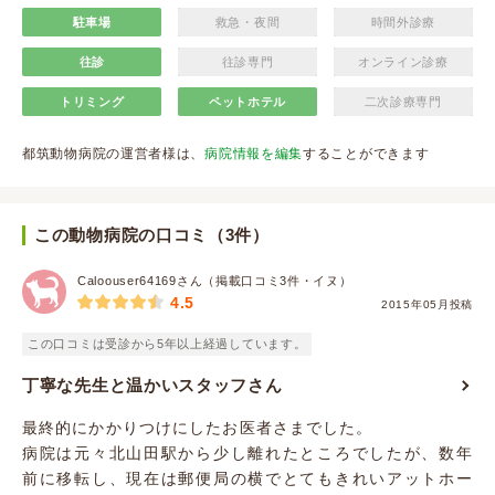
駐車場
救急・夜間
時間外診療
往診
往診専門
オンライン診療
トリミング
ペットホテル
二次診療専門
都筑動物病院の運営者様は、
病院情報を編集
することができます
この動物病院の口コミ（3件）
Caloouser64169さん（掲載口コミ3件・イヌ）
4.5
2015年05月投稿
この口コミは受診から5年以上経過しています。
丁寧な先生と温かいスタッフさん
最終的にかかりつけにしたお医者さまでした。
病院は元々北山田駅から少し離れたところでしたが、数年
前に移転し、現在は郵便局の横でとてもきれいアットホー