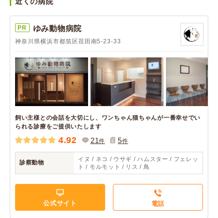
近くの病院
PR
ゆみ動物病院
神奈川県横浜市都筑区荏田南5-23-33
飼い主様との会話を大切にし、ワンちゃん猫ちゃんが一番幸せでい
られる診療をご提供いたします
4.92
21
5
件
件
イヌ / ネコ / ウサギ / ハムスター / フェレッ
診察動物
ト / モルモット / リス / 鳥
公式サイト
電話