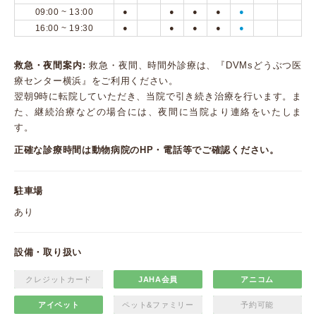
09:00 ~ 13:00
●
●
●
●
●
16:00 ~ 19:30
●
●
●
●
●
救急・夜間案内:
救急・夜間、時間外診療は、『DVMsどうぶつ医
療センター横浜』をご利用ください。
翌朝9時に転院していただき、当院で引き続き治療を行います。ま
た、継続治療などの場合には、夜間に当院より連絡をいたしま
す。
正確な診療時間は動物病院のHP・電話等でご確認ください。
駐車場
あり
設備・取り扱い
クレジットカード
JAHA会員
アニコム
アイペット
ペット&ファミリー
予約可能