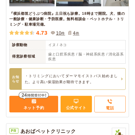
『横浜都筑どうぶつ病院』土日祝も診療。18時まで開院。犬、猫の
一般診療・健康診断・予防医療。無料相談会・ペットホテル・トリ
ミング・駐車場完備。
4.73
10
4
件
件
診察動物
イヌ / ネコ
歯と口腔系疾患 / 脳・神経系疾患 / 消化器系
得意診察領域
疾患
・トリミングにおいてダーマモイストバス始めまし
お知
らせ
た。より高い保湿効果が期待できます。
ネット予約
公式サイト
電話
PR
あおばペットクリニック