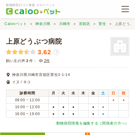
動物病院口コミ検索 カルーペット
Calooペット
神奈川県
川崎市
宮前区
菅生
上原どうぶ
上原どうぶつ病院
3.62
？
動物病院検索
2
飼い主の声
2
件：
件
神奈川県川崎市宮前区菅生3-1-14
口コミ検索
イヌ / ネコ
診察時間
月
火
水
木
金
土
日
祝
Calooペットとは？
09:00 ~ 12:00
●
●
10:00 ~ 12:00
●
●
●
●
●
16:00 ~ 19:00
●
●
●
●
●
口コミ投稿
動物病院情報を編集する（関係者の方へ）
2