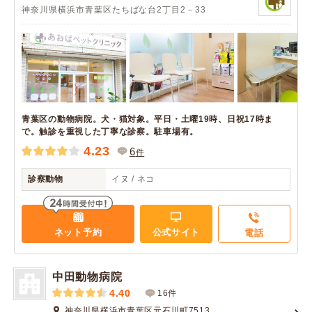
神奈川県横浜市青葉区たちばな台2丁目2－33
青葉区の動物病院。犬・猫対象。平日・土曜19時、日祝17時ま
で。触診を重視した丁寧な診察。駐車場有。
4.23
6
件
診察動物
イヌ / ネコ
ネット予約
公式サイト
電話
中田動物病院
4.40
16件
神奈川県横浜市青葉区元石川町7513