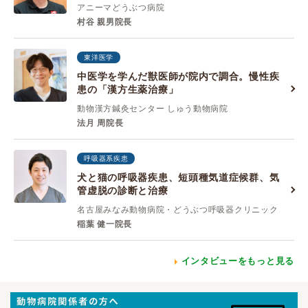
アニーマどうぶつ病院
村谷 親男院長
東洋医学
中医学を学んだ獣医師が院内で調合。慢性疾
患の「漢方生薬治療」
動物漢方鍼灸センター しゅう動物病院
法月 周院長
呼吸器系疾患
犬と猫の呼吸器疾患、短頭種気道症候群、気
管虚脱の診断と治療
名古屋みなみ動物病院・どうぶつ呼吸器クリニック
稲葉 健一院長
インタビューをもっと見る