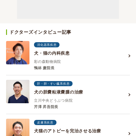
ドクターズインタビュー記事
消化器系疾患
犬・猫の内科疾患
彩の森動物病院
鴨林 慶院長
肝・胆・すい臓系疾患
犬の胆嚢粘液嚢腫の治療
立川中央どうぶつ病院
芹澤 昇吾院長
皮膚系疾患
犬猫のアトピーを完治させる治療