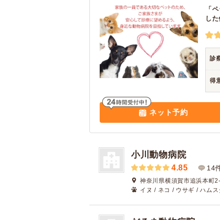
「ペ
した
診
得
ネット予約
小川動物病院
4.85
14
神奈川県横須賀市追浜本町2-1
イヌ / ネコ / ウサギ / ハム