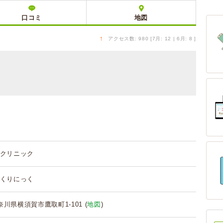
口コミ
地図
↑
アクセス数: 980 [7月: 12 | 6月: 8 ]
クリニック
くりにっく
 神奈川県横須賀市鷹取町1-101 (
地図
)