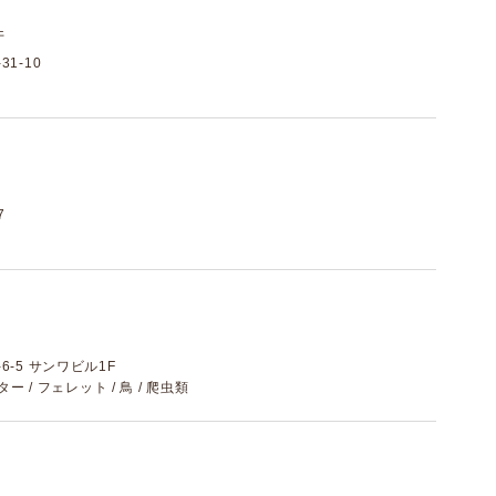
件
1-10
7
-5 サンワビル1F
ター / フェレット / 鳥 / 爬虫類