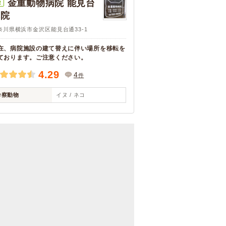
金重動物病院 能見台
R
本院
奈川県横浜市金沢区能見台通33-1
在、病院施設の建て替えに伴い場所を移転を
ております。ご注意ください。
4.29
4
件
診察動物
イヌ / ネコ