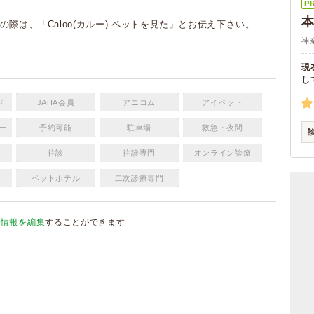
P
の際は、「Caloo(カルー) ペットを見た」とお伝え下さい。
神
現
し
ド
JAHA会員
アニコム
アイペット
ー
予約可能
駐車場
救急・夜間
往診
往診専門
オンライン診療
ペットホテル
二次診療専門
院情報を編集
することができます
）