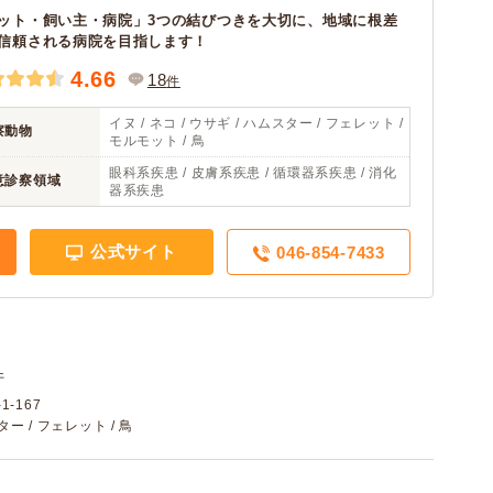
ット・飼い主・病院」3つの結びつきを大切に、地域に根差
信頼される病院を目指します！
4.66
18
件
イヌ / ネコ / ウサギ / ハムスター / フェレット /
察動物
モルモット / 鳥
眼科系疾患 / 皮膚系疾患 / 循環器系疾患 / 消化
意診察領域
器系疾患
公式サイト
046-854-7433
件
-167
スター / フェレット / 鳥