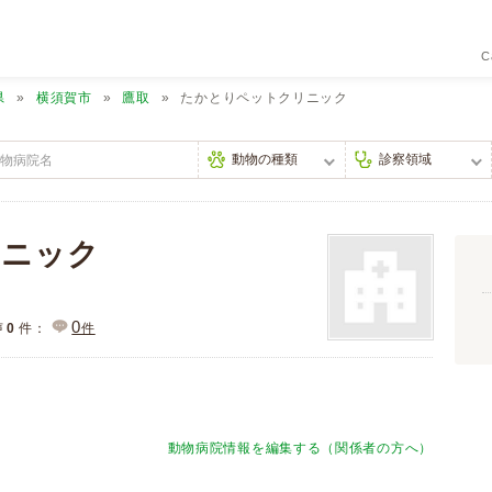
C
県
横須賀市
鷹取
たかとりペットクリニック
リニック
0
声
0
件：
件
動物病院情報を編集する（関係者の方へ）