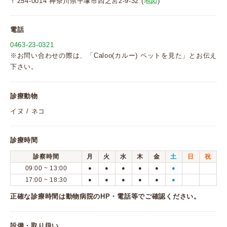
〒254-0014 神奈川県平塚市四之宮2-9-32 (
地図
)
電話
0463-23-0321
※お問い合わせの際は、「Caloo(カルー) ペットを見た」とお伝え
下さい。
診療動物
イヌ / ネコ
診療時間
診察時間
月
火
水
木
金
土
日
祝
09:00 ~ 13:00
●
●
●
●
●
●
17:00 ~ 18:30
●
●
●
●
●
●
正確な診療時間は動物病院のHP・電話等でご確認ください。
設備・取り扱い