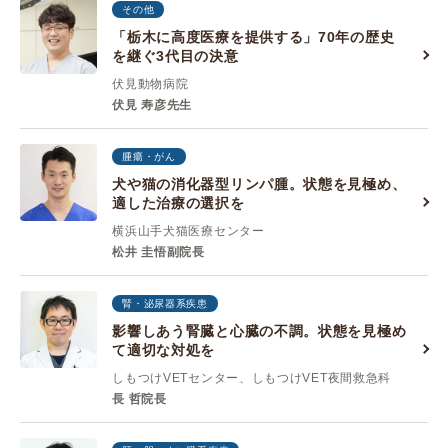
その他
「栃木に高度医療を提供する」70年の歴史
を継ぐ3代目の決意
伏見動物病院
伏見 寿彦先生
腫瘍・がん
犬や猫の消化器型リンパ腫。状態を見極め、
適した治療の選択を
横浜山手犬猫医療センター
松井 圭悟副院長
腎・泌尿器系疾患
影響しあう腎臓と心臓の不調。状態を見極め
て適切な対処を
しもつけVETセンター、しもつけVET夜間救急科
長 哲院長