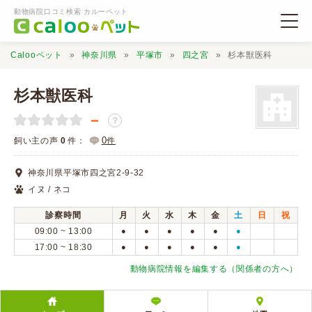
動物病院口コミ検索 カルーペット
Calooペット
神奈川県
平塚市
四之宮
杉本獣医科
杉本獣医科
－
？
動物病院検索
0
飼い主の声
0
件：
件
神奈川県平塚市四之宮2-9-32
口コミ検索
イヌ / ネコ
診察時間
月
火
水
木
金
土
日
祝
Calooペットとは？
09:00 ~ 13:00
●
●
●
●
●
●
17:00 ~ 18:30
●
●
●
●
●
●
口コミ投稿
動物病院情報を編集する（関係者の方へ）