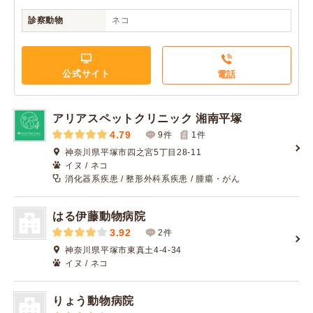
診察動物
ネコ
公式サイト
電話
アリアスペットクリニック 湘南平塚
4.79
9件
1
件
神奈川県平塚市四之宮5丁目28-11
イヌ / ネコ
消化器系疾患 / 整形外科系疾患 / 腫瘍・がん
はる伊藤動物病院
3.92
2件
神奈川県平塚市東真土4-4-34
イヌ / ネコ
りょう動物病院