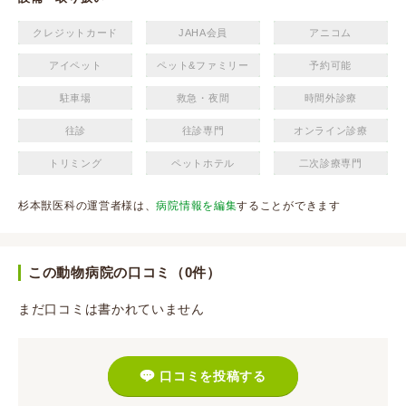
クレジットカード
JAHA会員
アニコム
アイペット
ペット&ファミリー
予約可能
駐車場
救急・夜間
時間外診療
往診
往診専門
オンライン診療
トリミング
ペットホテル
二次診療専門
杉本獣医科の運営者様は、
病院情報を編集
することができます
この動物病院の口コミ（0件）
まだ口コミは書かれていません
口コミを投稿する