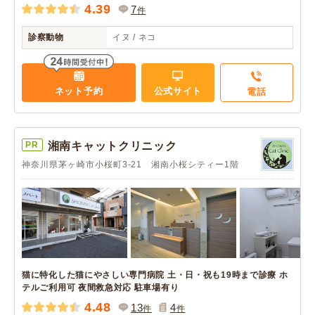
4.39
7
件
診察動物
イヌ / ネコ
ネット予約
公式サイト
電話
PR
湘南キャットクリニック
神奈川県茅ヶ崎市小桜町3-21 湘南小桜シティー1階
猫に特化した猫にやさしい専門病院 土・日・祝も19時まで診療 ホ
テルご利用可 夜間救急対応 駐車場有り
4.48
13
4
件
件