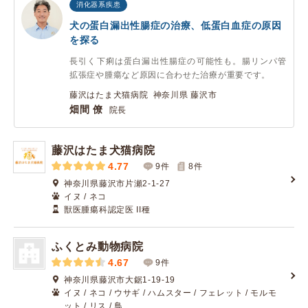
消化器系疾患
犬の蛋白漏出性腸症の治療、低蛋白血症の原因
を探る
長引く下痢は蛋白漏出性腸症の可能性も。腸リンパ管
拡張症や腫瘍など原因に合わせた治療が重要です。
藤沢はたま犬猫病院 神奈川県 藤沢市
畑間 僚
院長
藤沢はたま犬猫病院
4.77
9件
8
件
神奈川県藤沢市片瀬2-1-27
イヌ / ネコ
獣医腫瘍科認定医 II種
ふくとみ動物病院
4.67
9件
神奈川県藤沢市大鋸1-19-19
イヌ / ネコ / ウサギ / ハムスター / フェレット / モルモ
ット / リス / 鳥