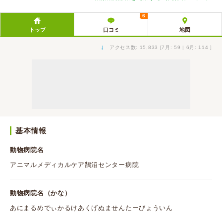
6
トップ
口コミ
地図
↓
アクセス数: 15,833 [7月: 59 | 6月: 114 ]
基本情報
動物病院名
アニマルメディカルケア鵠沼センター病院
動物病院名（かな）
あにまるめでぃかるけあくげぬませんたーびょういん