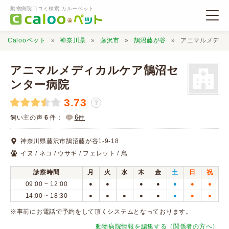
動物病院口コミ検索 カルーペット
Calooペット
神奈川県
藤沢市
鵠沼藤が谷
アニマルメディ
アニマルメディカルケア鵠沼セ
ンター病院
3.73
動物病院検索
？
6
飼い主の声
6
件：
件
口コミ検索
神奈川県藤沢市鵠沼藤が谷1-9-18
イヌ / ネコ / ウサギ / フェレット / 鳥
Calooペットとは？
診察時間
月
火
水
木
金
土
日
祝
09:00 ~ 12:00
●
●
●
●
●
●
●
口コミ投稿
14:00 ~ 18:30
●
●
●
●
●
●
●
●
※事前にお電話で予約をして頂くシステムとなっております。
動物病院情報を編集する（関係者の方へ）