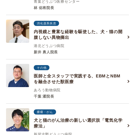
青葉どうぶつ医療センター
林 佑将院長
消化器系疾患
内視鏡と豊富な経験を駆使した、犬・猫の開
腹しない異物摘出
港北どうぶつ病院
新井 勇人院長
その他
医師と全スタッフで実践する、EBMとNBM
を融合させた獣医療
あろう動物病院
千葉 濯院長
腫瘍・がん
犬と猫のがん治療の新しい選択肢「電気化学
療法」
新習志野どうぶつ病院