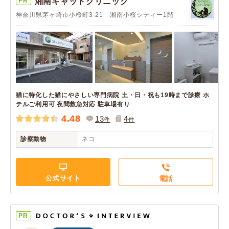
PR
湘南キャットクリニック
神奈川県茅ヶ崎市小桜町3-21 湘南小桜シティー1階
猫に特化した猫にやさしい専門病院 土・日・祝も19時まで診療 ホ
テルご利用可 夜間救急対応 駐車場有り
4.48
13
4
件
件
診察動物
ネコ
公式サイト
電話
PR