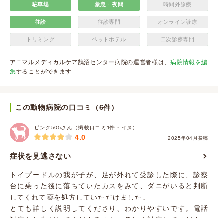
駐車場
救急・夜間
時間外診療
往診
往診専門
オンライン診療
トリミング
ペットホテル
二次診療専門
アニマルメディカルケア鵠沼センター病院の運営者様は、
病院情報を編
集
することができます
この動物病院の口コミ（6件）
ピンク505さん（掲載口コミ1件・イヌ）
4.0
2025年04月投稿
症状を見逃さない
トイプードルの我が子が、足が外れて受診した際に、診察
台に乗った後に落ちていたカスをみて、ダニがいると判断
してくれて薬を処方していただけました。
とても詳しく説明してくださり、わかりやすいです。電話