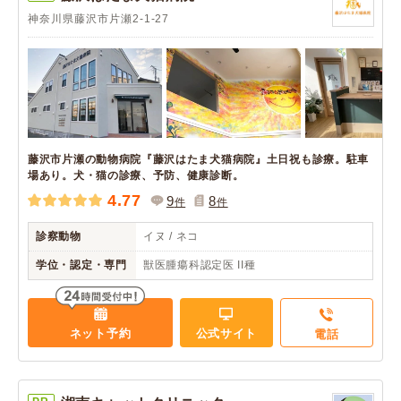
神奈川県藤沢市片瀬2-1-27
藤沢市片瀬の動物病院『藤沢はたま犬猫病院』土日祝も診療。駐車
場あり。犬・猫の診療、予防、健康診断。
4.77
9
8
件
件
診察動物
イヌ / ネコ
学位・認定・専門
獣医腫瘍科認定医 II種
ネット予約
公式サイト
電話