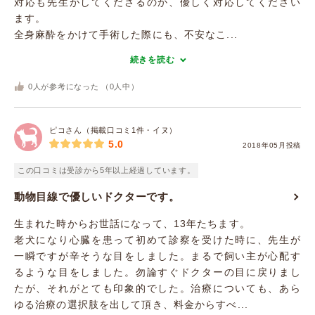
対応も先生がしてくださるのか、優しく対応してください
ます。
全身麻酔をかけて手術した際にも、不安なこ...
続きを読む
0
人が参考になった （
0
人中）
ピコさん（掲載口コミ1件・イヌ）
5.0
2018年05月投稿
この口コミは受診から5年以上経過しています。
動物目線で優しいドクターです。
生まれた時からお世話になって、13年たちます。
老犬になり心臓を患って初めて診察を受けた時に、先生が
一瞬ですが辛そうな目をしました。まるで飼い主が心配す
るような目をしました。勿論すぐドクターの目に戻りまし
たが、それがとても印象的でした。治療についても、あら
ゆる治療の選択肢を出して頂き、料金からすべ...