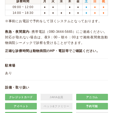
診察時間
月
火
水
木
金
土
日
祝
09:00 ~ 12:00
●
●
●
●
●
●
●
14:00 ~ 18:30
●
●
●
●
●
●
●
●
※事前にお電話で予約をして頂くシステムとなっております。
救急・夜間案内:
携帯電話（080-3444-5665）にご連絡ください。
対応が取れない場合は、夜9：00－朝６：00まで湘南夜間救急動
物病院シーメックで診察を受けることができます。
正確な診療時間は動物病院のHP・電話等でご確認ください。
駐車場
あり
設備・取り扱い
クレジットカード
JAHA会員
アニコム
アイペット
ペット&ファミリー
予約可能