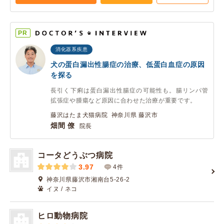
PR
消化器系疾患
犬の蛋白漏出性腸症の治療、低蛋白血症の原因
を探る
長引く下痢は蛋白漏出性腸症の可能性も。腸リンパ管
拡張症や腫瘍など原因に合わせた治療が重要です。
藤沢はたま犬猫病院 神奈川県 藤沢市
畑間 僚
院長
コータどうぶつ病院
3.97
4件
神奈川県藤沢市湘南台5-26-2
イヌ / ネコ
ヒロ動物病院