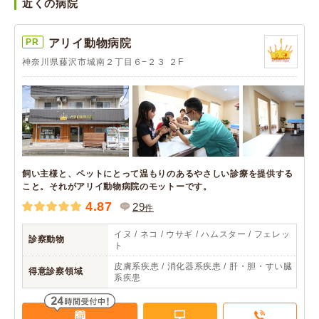
近くの病院
PR
アリイ動物病院
神奈川県藤沢市城南２丁目６−２３ ２F
飼い主様と、ペットにとって温もりのあるやさしい診療を提供する
こと。それがアリイ動物病院のモットーです。
4.87
29
件
イヌ / ネコ / ウサギ / ハムスター / フェレッ
診察動物
ト
皮膚系疾患 / 消化器系疾患 / 肝・胆・すい臓
得意診察領域
系疾患