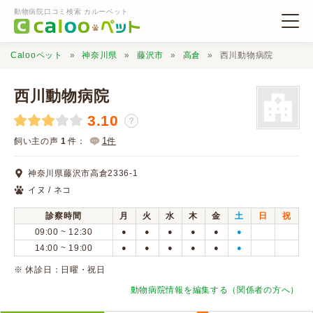
動物病院口コミ検索 カルーペット
Calooペット
神奈川県
藤沢市
高倉
西川動物病院
西川動物病院
3.10
？
動物病院検索
1
飼い主の声
1
件：
件
神奈川県藤沢市高倉2336-1
口コミ検索
イヌ / ネコ
診察時間
月
火
水
木
金
土
日
祝
Calooペットとは？
09:00 ~ 12:30
●
●
●
●
●
●
14:00 ~ 19:00
●
●
●
●
●
●
口コミ投稿
※ 休診日：​日曜・祝日
動物病院情報を編集する（関係者の方へ）