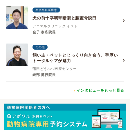
整形外科系疾患
犬の前十字靭帯断裂と膝蓋骨脱臼
アニマルクリニック イスト
金子 泰広院長
その他
飼い主・ペットとじっくり向き合う。手厚い
トータルケアが魅力
蒲田どうぶつ医療センター
綾部 博行院長
インタビューをもっと見る