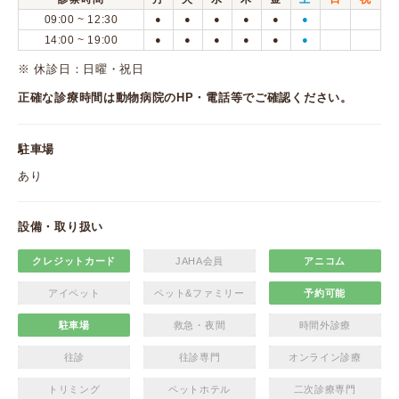
09:00 ~ 12:30
●
●
●
●
●
●
14:00 ~ 19:00
●
●
●
●
●
●
※ 休診日：​日曜・祝日
正確な診療時間は動物病院のHP・電話等でご確認ください。
駐車場
あり
設備・取り扱い
クレジットカード
JAHA会員
アニコム
アイペット
ペット&ファミリー
予約可能
駐車場
救急・夜間
時間外診療
往診
往診専門
オンライン診療
トリミング
ペットホテル
二次診療専門