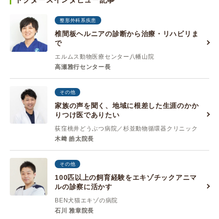
整形外科系疾患
椎間板ヘルニアの診断から治療・リハビリま
で
エルムス動物医療センター八幡山院
高瀬雅行センター長
その他
家族の声を聞く、地域に根差した生涯のかか
りつけ医でありたい
荻窪桃井どうぶつ病院／杉並動物循環器クリニック
木﨑 皓太院長
その他
100匹以上の飼育経験をエキゾチックアニマ
ルの診察に活かす
BEN犬猫エキゾの病院
石川 雅章院長