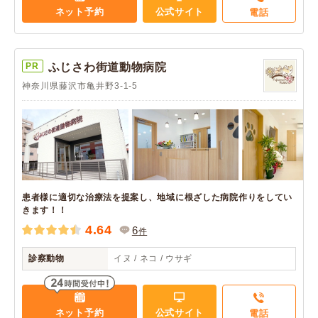
ネット予約
公式サイト
電話
PR
ふじさわ街道動物病院
神奈川県藤沢市亀井野3-1-5
患者様に適切な治療法を提案し、地域に根ざした病院作りをしてい
きます！！
4.64
6
件
診察動物
イヌ / ネコ / ウサギ
ネット予約
公式サイト
電話