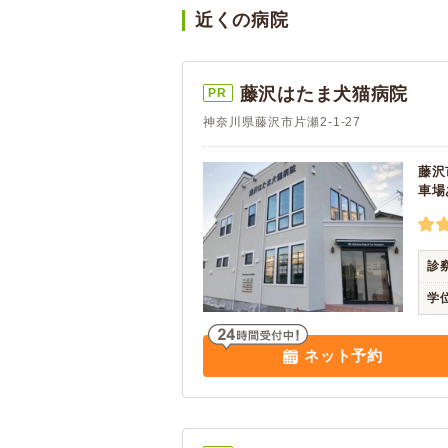
近くの病院
藤沢はたま犬猫病院
PR
神奈川県藤沢市片瀬2-1-27
藤沢
車場
診
学
ネット予約