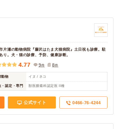
市片瀬の動物病院『藤沢はたま犬猫病院』土日祝も診療。駐
あり。犬・猫の診療、予防、健康診断。
4.77
9
8
件
件
察動物
イヌ / ネコ
位・認定・専門
獣医腫瘍科認定医 II種
公式サイト
0466-76-4244