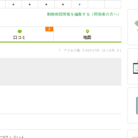
●
●
●
●
●
動物病院情報を編集する（関係者の方へ）
2
口コミ
地図
↑
アクセス数: 5,323 [7月: 11 | 6月: 3 ]
つびょういん