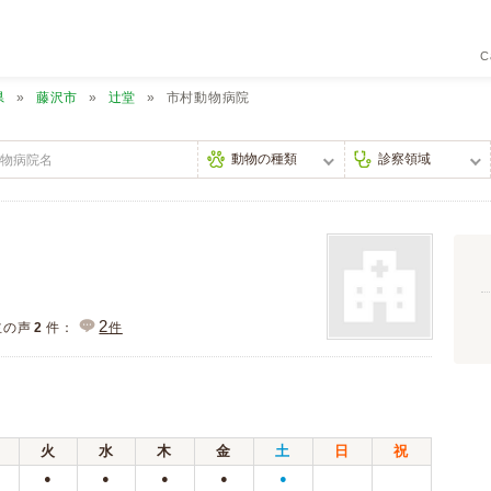
C
県
藤沢市
辻堂
市村動物病院
2
主の声
2
件：
件
火
水
木
金
土
日
祝
●
●
●
●
●