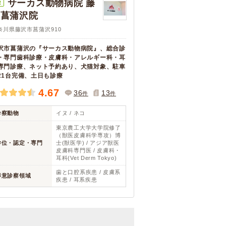
サーカス動物病院 藤
R
沢菖蒲沢院
奈川県藤沢市菖蒲沢910
沢市菖蒲沢の『サーカス動物病院』、総合診
・専門歯科診療・皮膚科・アレルギー科・耳
専門診療、ネット予約あり、犬猫対象、駐車
21台完備、土日も診療
4.67
36
13
件
件
診察動物
イヌ / ネコ
東京農工大学大学院修了
（獣医皮膚科学専攻）博
学位・認定・専門
士(獣医学) / アジア獣医
皮膚科専門医 / 皮膚科・
耳科(Vet Derm Tokyo)
歯と口腔系疾患 / 皮膚系
得意診察領域
疾患 / 耳系疾患