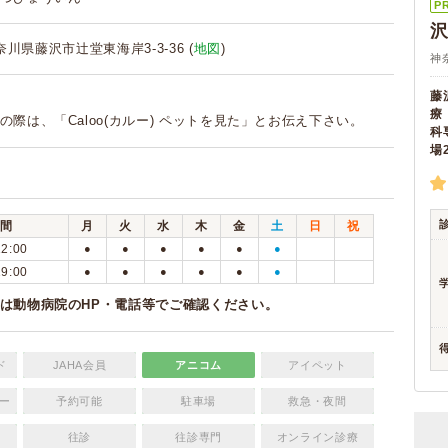
P
 神奈川県藤沢市辻堂東海岸3-3-36 (
地図
)
神
藤
療
の際は、「Caloo(カルー) ペットを見た」とお伝え下さい。
科
場
間
月
火
水
木
金
土
日
祝
12:00
●
●
●
●
●
●
19:00
●
●
●
●
●
●
は動物病院のHP・電話等でご確認ください。
ド
JAHA会員
アニコム
アイペット
ー
予約可能
駐車場
救急・夜間
往診
往診専門
オンライン診療