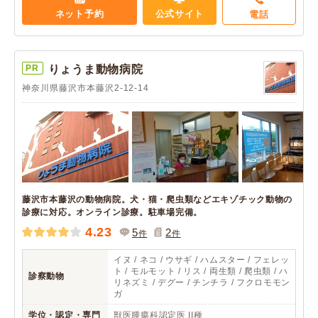
ネット予約
公式サイト
電話
PR
りょうま動物病院
神奈川県藤沢市本藤沢2-12-14
藤沢市本藤沢の動物病院。犬・猫・爬虫類などエキゾチック動物の
診療に対応。オンライン診療。駐車場完備。
4.23
5
2
件
件
イヌ / ネコ / ウサギ / ハムスター / フェレッ
ト / モルモット / リス / 両生類 / 爬虫類 / ハ
診察動物
リネズミ / デグー / チンチラ / フクロモモン
ガ
学位・認定・専門
獣医腫瘍科認定医 II種