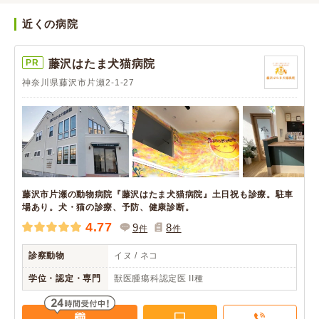
近くの病院
PR
藤沢はたま犬猫病院
神奈川県藤沢市片瀬2-1-27
藤沢市片瀬の動物病院『藤沢はたま犬猫病院』土日祝も診療。駐車
場あり。犬・猫の診療、予防、健康診断。
4.77
9
8
件
件
診察動物
イヌ / ネコ
学位・認定・専門
獣医腫瘍科認定医 II種