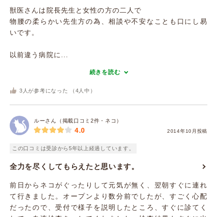
獣医さんは院長先生と女性の方の二人で
物腰の柔らかい先生方の為、相談や不安なことも口にし易
いです。
以前違う病院に...
続きを読む
3
人が参考になった （
4
人中）
ルーさん（掲載口コミ2件・ネコ）
4.0
2014年10月投稿
この口コミは受診から5年以上経過しています。
全力を尽くしてもらえたと思います。
前日からネコがぐったりして元気が無く、翌朝すぐに連れ
て行きました。オープンより数分前でしたが、すごく心配
だったので、受付で様子を説明したところ、すぐに診てく