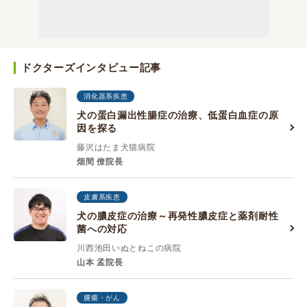
ドクターズインタビュー記事
消化器系疾患
犬の蛋白漏出性腸症の治療、低蛋白血症の原
因を探る
藤沢はたま犬猫病院
畑間 僚院長
皮膚系疾患
犬の膿皮症の治療～再発性膿皮症と薬剤耐性
菌への対応
川西池田いぬとねこの病院
山本 孟院長
腫瘍・がん