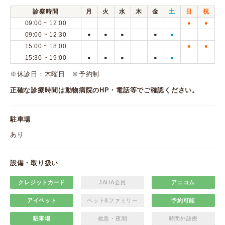
診察時間
月
火
水
木
金
土
日
祝
09:00 ~ 12:00
●
●
09:00 ~ 12:30
●
●
●
●
●
15:00 ~ 18:00
●
●
15:30 ~ 19:00
●
●
●
●
●
※休診日：木曜日 ※予約制
正確な診療時間は動物病院のHP・電話等でご確認ください。
駐車場
あり
設備・取り扱い
クレジットカード
JAHA会員
アニコム
アイペット
ペット&ファミリー
予約可能
駐車場
救急・夜間
時間外診療