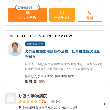
ネット予約
公式サイト
電話
PR
消化器系疾患
犬の蛋白漏出性腸症の治療、低蛋白血症の原因
を探る
長引く下痢は蛋白漏出性腸症の可能性も。腸リンパ管
拡張症や腫瘍など原因に合わせた治療が重要です。
藤沢はたま犬猫病院 神奈川県 藤沢市
畑間 僚
院長
りほの動物病院
4.76
9件
神奈川県藤沢市羽鳥3-20-7 NSビル1階