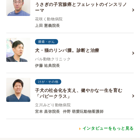
うさぎの子宮腺癌とフェレットのインスリノ
ーマ
花咲く動物病院
上田 憲義院長
腫瘍・がん
犬・猫のリンパ腫。診断と治療
パル動物クリニック
伊藤 祐典院長
けが・その他
子犬の社会化を支え、健やかな一生を育む
「パピークラス」
立川みどり動物病院
宮本 昌弥院長
仲野 萌愛玩動物看護師
インタビューをもっと見る