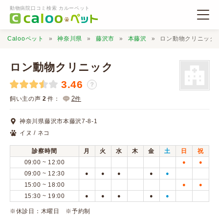
動物病院口コミ検索 カルーペット
Calooペット
神奈川県
藤沢市
本藤沢
ロン動物クリニック
ロン動物クリニック
3.46
？
動物病院検索
2
飼い主の声
2
件：
件
神奈川県藤沢市本藤沢7-8-1
口コミ検索
イヌ / ネコ
診察時間
月
火
水
木
金
土
日
祝
Calooペットとは？
09:00 ~ 12:00
●
●
09:00 ~ 12:30
●
●
●
●
●
15:00 ~ 18:00
●
●
口コミ投稿
15:30 ~ 19:00
●
●
●
●
●
※休診日：木曜日 ※予約制