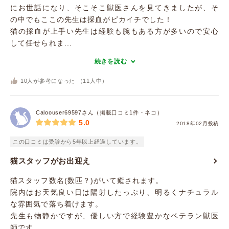
にお世話になり、そこそこ獣医さんを見てきましたが、そ
の中でもここの先生は採血がピカイチでした！
猫の採血が上手い先生は経験も腕もある方が多いので安心
して任せられま...
続きを読む
10
人が参考になった （
11
人中）
Caloouser69597さん（掲載口コミ1件・ネコ）
5.0
2018年02月投稿
この口コミは受診から5年以上経過しています。
猫スタッフがお出迎え
猫スタッフ数名(数匹？)がいて癒されます。
院内はお天気良い日は陽射したっぷり、明るくナチュラル
な雰囲気で落ち着けます。
先生も物静かですが、優しい方で経験豊かなベテラン獣医
師です。