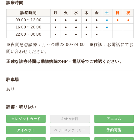
診療時間
診察時間
月
火
水
木
金
土
日
祝
09:00 ~ 12:00
●
●
●
●
●
●
●
●
16:00 ~ 20:00
●
●
●
●
●
●
22:00 ~ 00:00
●
●
●
●
●
※夜間急患診療：月～金曜22:00~24:00 ※往診：お電話にてお
問い合わせください。
正確な診療時間は動物病院のHP・電話等でご確認ください。
駐車場
あり
設備・取り扱い
クレジットカード
JAHA会員
アニコム
アイペット
ペット&ファミリー
予約可能