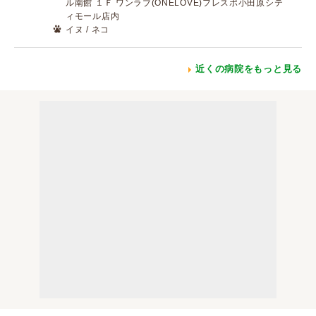
ル南館 １Ｆ ワンラブ(ONELOVE)フレスポ小田原シテ
ィモール店内
イヌ / ネコ
近くの病院をもっと見る