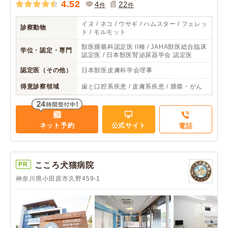
4.52
4
22
件
件
イヌ / ネコ / ウサギ / ハムスター / フェレッ
診察動物
ト / モルモット
獣医腫瘍科認定医 II種 / JAHA獣医総合臨床
学位・認定・専門
認定医 / 日本獣医腎泌尿器学会 認定医
認定医（その他）
日本獣医皮膚科学会理事
得意診察領域
歯と口腔系疾患 / 皮膚系疾患 / 腫瘍・がん
ネット予約
公式サイト
電話
PR
こころ犬猫病院
神奈川県小田原市久野459-1