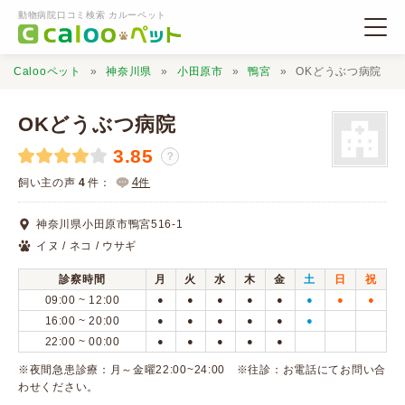
動物病院口コミ検索 カルーペット
Calooペット
神奈川県
小田原市
鴨宮
OKどうぶつ病院
OKどうぶつ病院
3.85
？
動物病院検索
4
飼い主の声
4
件：
件
神奈川県小田原市鴨宮516-1
口コミ検索
イヌ / ネコ / ウサギ
診察時間
月
火
水
木
金
土
日
祝
Calooペットとは？
09:00 ~ 12:00
●
●
●
●
●
●
●
●
16:00 ~ 20:00
●
●
●
●
●
●
22:00 ~ 00:00
●
●
●
●
●
口コミ投稿
※夜間急患診療：月～金曜22:00~24:00 ※往診：お電話にてお問い合
わせください。