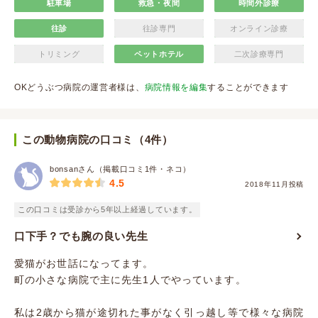
駐車場
救急・夜間
時間外診療
往診
往診専門
オンライン診療
トリミング
ペットホテル
二次診療専門
OKどうぶつ病院の運営者様は、
病院情報を編集
することができます
この動物病院の口コミ（4件）
bonsanさん（掲載口コミ1件・ネコ）
4.5
2018年11月投稿
この口コミは受診から5年以上経過しています。
口下手？でも腕の良い先生
愛猫がお世話になってます。
町の小さな病院で主に先生1人でやっています。
私は2歳から猫が途切れた事がなく引っ越し等で様々な病院