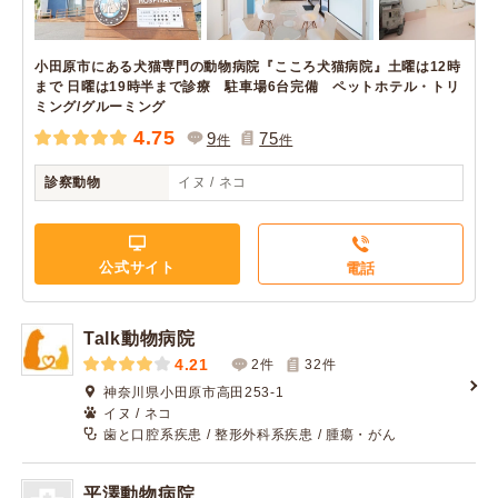
小田原市にある犬猫専門の動物病院『こころ犬猫病院』土曜は12時
まで 日曜は19時半まで診療 駐車場6台完備 ペットホテル・トリ
ミング/グルーミング
4.75
9
75
件
件
診察動物
イヌ / ネコ
公式サイト
電話
Talk動物病院
4.21
2件
32
件
神奈川県小田原市高田253-1
イヌ / ネコ
歯と口腔系疾患 / 整形外科系疾患 / 腫瘍・がん
平澤動物病院