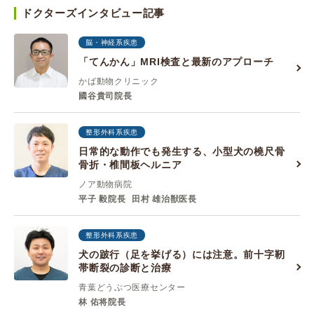
ドクターズインタビュー記事
脳・神経系疾患
「てんかん」MRI検査と最新のアプローチ
かば動物クリニック
國谷貴司院長
整形外科系疾患
日常的な動作でも発生する、小型犬の橈尺骨
骨折・椎間板ヘルニア
ノア動物病院
平子 毅院長
田村 雄治獣医長
整形外科系疾患
犬の跛行（足を挙げる）には注意。前十字靭
帯断裂の診断と治療
青葉どうぶつ医療センター
林 佑将院長