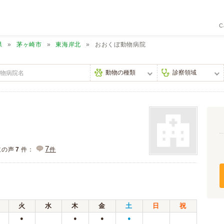
C
県
茅ヶ崎市
東海岸北
おおくぼ動物病院
7
主の声
7
件：
件
火
水
木
金
土
日
祝
●
●
●
●