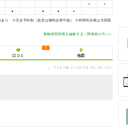
●
●
●
●
●
●
診あり ※完全予約制（急患は随時診察可能） ※時間外診療は当院既
動物病院情報を編集する（関係者の方へ）
7
口コミ
地図
↓
アクセス数: 17,116 [7月: 66 | 6月: 110 ]