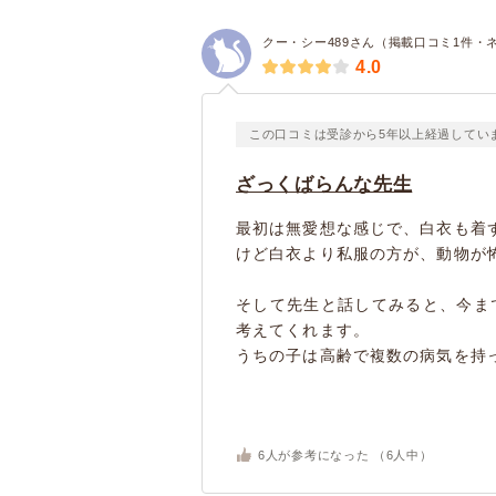
クー・シー489さん（掲載口コミ1件・
4.0
この口コミは受診から5年以上経過してい
ざっくばらんな先生
最初は無愛想な感じで、白衣も着
けど白衣より私服の方が、動物が
そして先生と話してみると、今ま
考えてくれます。
うちの子は高齢で複数の病気を持って
6
人が参考になった （
6
人中）