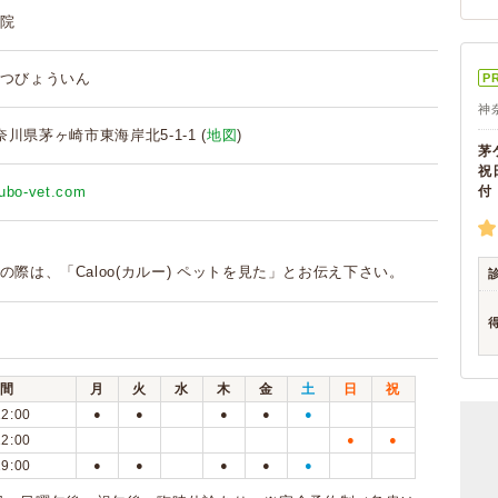
院
つびょういん
P
神
 神奈川県茅ヶ崎市東海岸北5-1-1 (
地図
)
茅
祝
kubo-vet.com
付
の際は、「Caloo(カルー) ペットを見た」とお伝え下さい。
間
月
火
水
木
金
土
日
祝
12:00
●
●
●
●
●
12:00
●
●
19:00
●
●
●
●
●