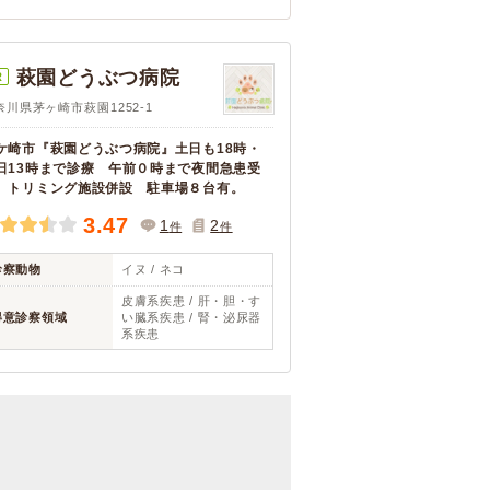
萩園どうぶつ病院
R
奈川県茅ヶ崎市萩園1252-1
ケ崎市『萩園どうぶつ病院』土日も18時・
日13時まで診療 午前０時まで夜間急患受
 トリミング施設併設 駐車場８台有。
3.47
1
2
件
件
診察動物
イヌ / ネコ
皮膚系疾患 / 肝・胆・す
得意診察領域
い臓系疾患 / 腎・泌尿器
系疾患