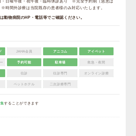
日・日曜午後・祝午後・臨時休診あり ※完全予約制（急患は
 ※時間外診療は当院既存の患者様のみ対応いたします。
は動物病院のHP・電話等でご確認ください。
ド
JAHA会員
アニコム
アイペット
ー
予約可能
駐車場
救急・夜間
往診
往診専門
オンライン診療
ペットホテル
二次診療専門
編集
することができます
）