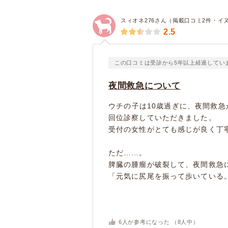
スィオネ276さん（掲載口コミ2件・イ
2.5
この口コミは受診から5年以上経過してい
夜間救急について
ウチの子は10歳過ぎに、夜間救急
回位診察していただきました。
受付の女性がとても感じが良く丁
ただ……。
脾臓の腫瘤が破裂して、夜間救急
「元気に尻尾を振って歩いている。
6
人が参考になった （
8
人中）