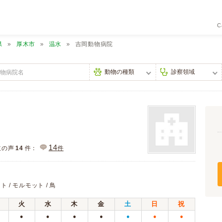
C
県
厚木市
温水
吉岡動物病院
14
主の声
14
件：
件
ト / モルモット / 鳥
火
水
木
金
土
日
祝
●
●
●
●
●
●
●