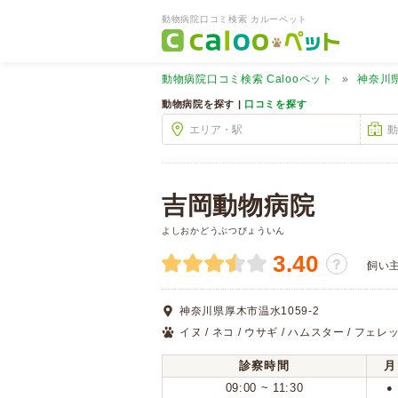
動物病院口コミ検索 カルーペット
動物病院口コミ検索
Calooペット
神奈川
動物病院を探す |
口コミを探す
吉岡動物病院
よしおかどうぶつびょういん
3.40
？
飼い
神奈川県厚木市温水1059-2
イヌ / ネコ / ウサギ / ハムスター / フェレッ
診察時間
月
09:00 ~ 11:30
●