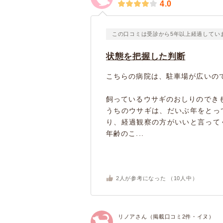
4.0
この口コミは受診から5年以上経過してい
状態を把握した判断
こちらの病院は、駐車場が広いの
飼っているウサギのおしりのでき
うちのウサギは、だいぶ年をとっ
り、経過観察の方がいいと言って
年齢のこ...
2
人が参考になった （
10
人中）
リノアさん（掲載口コミ2件・イヌ）