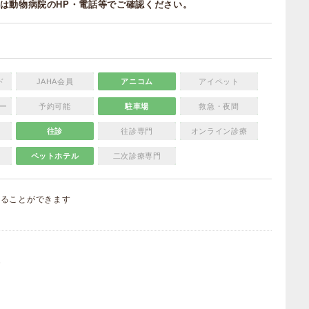
は動物病院のHP・電話等でご確認ください。
ド
JAHA会員
アニコム
アイペット
ー
予約可能
駐車場
救急・夜間
往診
往診専門
オンライン診療
ペットホテル
二次診療専門
することができます
）