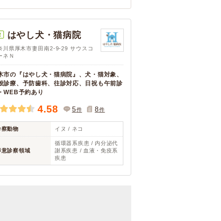
はやし犬・猫病院
R
奈川県厚木市妻田南2-9-29 サウスコ
ーネＮ
木市の『はやし犬・猫病院』、犬・猫対象、
般診療、予防歯科、往診対応、日祝も午前診
・WEB予約あり
4.58
5
8
件
件
診察動物
イヌ / ネコ
循環器系疾患 / 内分泌代
得意診察領域
謝系疾患 / 血液・免疫系
疾患