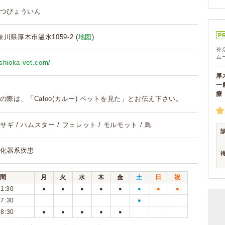
つびょういん
P
神奈川県厚木市温水1059-2 (
地図
)
神
ム
shioka-vet.com/
厚
一
療
の際は、「Caloo(カルー) ペットを見た」とお伝え下さい。
 ウサギ / ハムスター / フェレット / モルモット / 鳥
消化器系疾患
間
月
火
水
木
金
土
日
祝
11:30
●
●
●
●
●
●
●
●
17:30
●
18:30
●
●
●
●
●