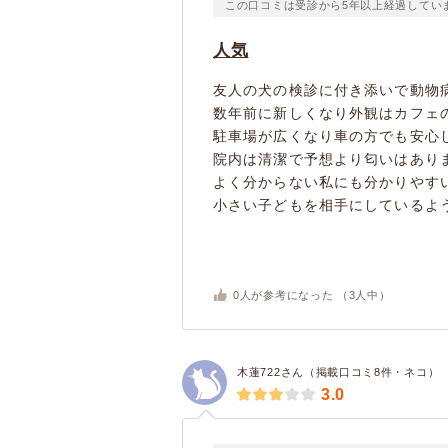
この口コミは受診から5年以上経過してい
人気
友人の犬の検診に付き添いで動物
数年前に新しくなり外観はカフェ
駐車場が広くなり車の方でも安心
院内は清潔で予想より匂いはあり
よく分からない私にも分かりやす
小さい子どもを相手にしているように
0
人が参考になった （
3
人中）
木蓮722さん（掲載口コミ8件・ネコ）
3.0