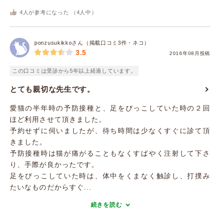
4
人が参考になった （
4
人中）
ponzusukikkoさん（掲載口コミ3件・ネコ）
3.5
2016年08月投稿
この口コミは受診から5年以上経過しています。
とても親切な先生です。
愛猫の半年時の予防接種と、足をびっこしていた時の２回
ほど利用させて頂きました。
予約せずに伺いましたが、待ち時間は少なくすぐに診て頂
きました。
予防接種時は猫が痛がることもなくすばやく注射して下さ
り、手際が良かったです。
足をびっこしていた時は、体中をくまなく触診し、打撲み
たいなものだからすぐ...
続きを読む