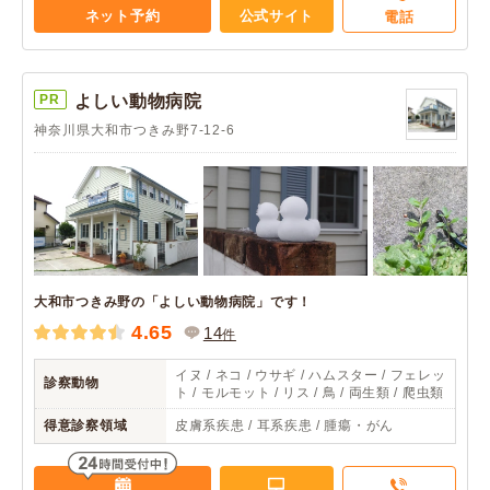
ネット予約
公式サイト
電話
PR
よしい動物病院
神奈川県大和市つきみ野7-12-6
大和市つきみ野の「よしい動物病院」です！
4.65
14
件
イヌ / ネコ / ウサギ / ハムスター / フェレッ
診察動物
ト / モルモット / リス / 鳥 / 両生類 / 爬虫類
得意診察領域
皮膚系疾患 / 耳系疾患 / 腫瘍・がん