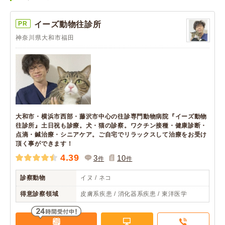
PR
イーズ動物往診所
神奈川県大和市福田
大和市・横浜市西部・藤沢市中心の往診専門動物病院『イーズ動物
往診所』土日祝も診療。犬・猫の診察。ワクチン接種・健康診断・
点滴・鍼治療・シニアケア。ご自宅でリラックスして治療をお受け
頂く事ができます！
4.39
3
10
件
件
診察動物
イヌ / ネコ
得意診察領域
皮膚系疾患 / 消化器系疾患 / 東洋医学