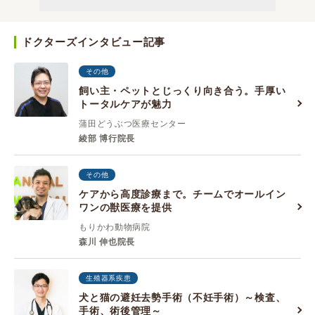
ドクターズインタビュー記事
その他
飼い主・ペットとじっくり向き合う。手厚い
トータルケアが魅力
蒲田どうぶつ医療センター
綾部 博行院長
その他
ケアから高度診療まで。チームでオールイン
ワンの獣医療を提供
もりかわ動物病院
森川 伸也院長
生殖器系疾患
犬と猫の避妊去勢手術（不妊手術）～検査、
手術、術後管理～