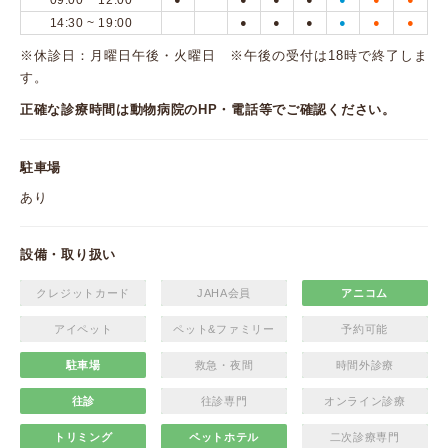
09:00 ~ 12:00
14:30 ~ 19:00
●
●
●
●
●
●
※休診日：月曜日午後・火曜日 ※午後の受付は18時で終了しま
す。
正確な診療時間は動物病院のHP・電話等でご確認ください。
駐車場
あり
設備・取り扱い
クレジットカード
JAHA会員
アニコム
アイペット
ペット&ファミリー
予約可能
駐車場
救急・夜間
時間外診療
往診
往診専門
オンライン診療
トリミング
ペットホテル
二次診療専門