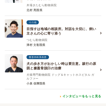
木場きたむら動物病院
北村 亮院長
その他
目指すは地域の相談所。対話を大切に、飼い
主さんの心に寄り添う
つむら動物病院
津村 文彰院長
整形外科系疾患
犬の歩き方がおかしい時は要注意。跛行の原
因と膝蓋骨脱臼の治療
犬猫専門動物病院 ドッグ＆キャットホスピタル ガ
ルファー
小泉 信輝院長
インタビューをもっと見る