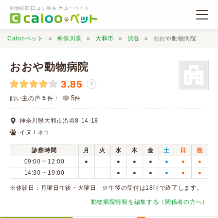
動物病院口コミ検索 カルーペット
Calooペット
神奈川県
大和市
渋谷
おおや動物病院
おおや動物病院
3.85
？
動物病院検索
5
飼い主の声
5
件：
件
神奈川県大和市渋谷8-14-18
口コミ検索
イヌ / ネコ
診察時間
月
火
水
木
金
土
日
祝
Calooペットとは？
09:00 ~ 12:00
●
●
●
●
●
●
●
14:30 ~ 19:00
●
●
●
●
●
●
口コミ投稿
※休診日：月曜日午後・火曜日 ※午後の受付は18時で終了します。
動物病院情報を編集する（関係者の方へ）