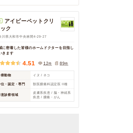
アイビーペットクリ
R
ニック
奈川県大和市中央林間4-29-27
域に密着した皆様のホームドクターを目指し
いきます
4.51
12
89
件
件
診察動物
イヌ / ネコ
学位・認定・専門
獣医腫瘍科認定医 II種
皮膚系疾患 / 脳・神経系
得意診察領域
疾患 / 腫瘍・がん