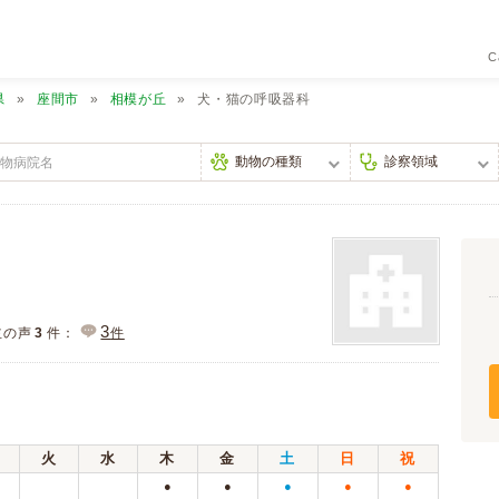
C
県
座間市
相模が丘
犬・猫の呼吸器科
3
主の声
3
件：
件
火
水
木
金
土
日
祝
●
●
●
●
●