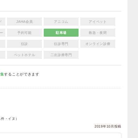
ド
JAHA会員
アニコム
アイペット
ー
予約可能
駐車場
救急・夜間
往診
往診専門
オンライン診療
ペットホテル
二次診療専門
編集
することができます
）
1件・イヌ）
2019年10月投稿