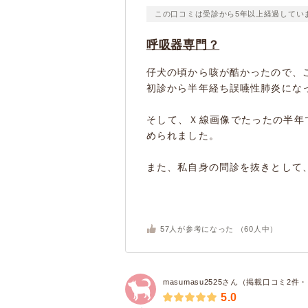
この口コミは受診から5年以上経過してい
呼吸器専門？
仔犬の頃から咳が酷かったので、
初診から半年経ち誤嚥性肺炎にな
そして、Ｘ線画像でたったの半年
められました。
また、私自身の問診を抜きとして、
57
人が参考になった （
60
人中）
masumasu2525さん（掲載口コミ2件
5.0