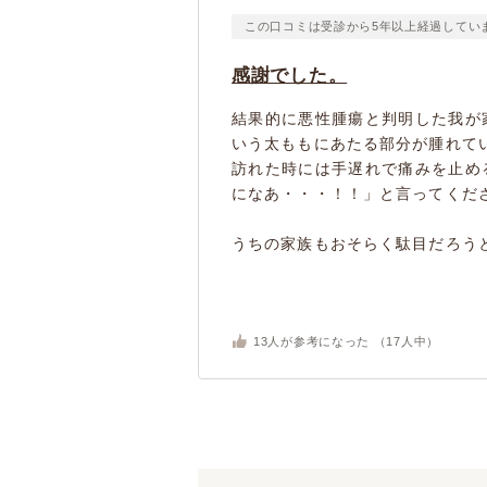
この口コミは受診から5年以上経過してい
感謝でした。
結果的に悪性腫瘍と判明した我が
いう太ももにあたる部分が腫れて
訪れた時には手遅れで痛みを止め
になあ・・・！！」と言ってくだ
うちの家族もおそらく駄目だろうと
13
人が参考になった （
17
人中）