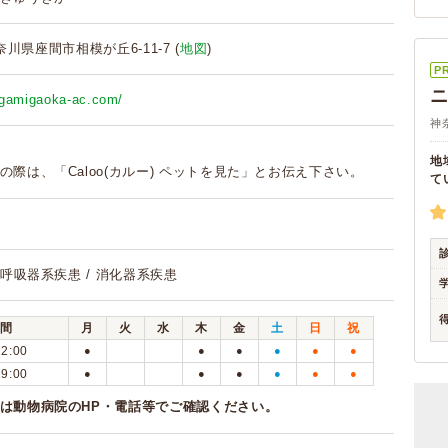
神奈川県座間市相模が丘6-11-7 (
地図
)
P
agamigaoka-ac.com/
神
地
の際は、「Caloo(カルー) ペットを見た」とお伝え下さい。
て
 呼吸器系疾患 / 消化器系疾患
間
月
火
水
木
金
土
日
祝
12:00
●
●
●
●
●
●
19:00
●
●
●
●
●
●
は動物病院のHP・電話等でご確認ください。