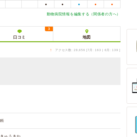
●
●
●
●
●
動物病院情報を編集する（関係者の方へ）
3
口コミ
地図
↑
アクセス数: 28,656 [7月: 163 | 6月: 139 ]
科
きゅうきか