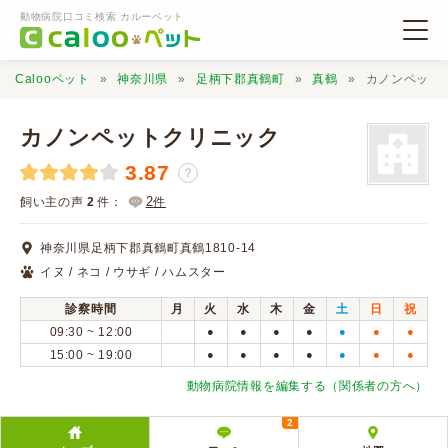
動物病院口コミ検索 カルーペット
Calooペット
神奈川県
足柄下郡真鶴町
真鶴
カノンペット
カノンペットクリニック
3.87
？
動物病院検索
2
飼い主の声
2
件：
件
神奈川県足柄下郡真鶴町真鶴1810-14
口コミ検索
イヌ / ネコ / ウサギ / ハムスター
診察時間
月
火
水
木
金
土
日
祝
Calooペットとは？
09:30 ~ 12:00
●
●
●
●
●
●
●
15:00 ~ 19:00
●
●
●
●
●
●
●
口コミ投稿
動物病院情報を編集する（関係者の方へ）
2