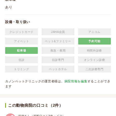
あり
設備・取り扱い
クレジットカード
JAHA会員
アニコム
アイペット
ペット&ファミリー
予約可能
駐車場
救急・夜間
時間外診療
往診
往診専門
オンライン診療
トリミング
ペットホテル
二次診療専門
カノンペットクリニックの運営者様は、
病院情報を編集
することができ
ます
この動物病院の口コミ（2件）