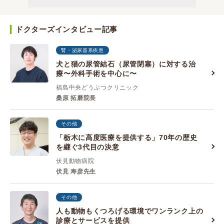
ドクターズインタビュー記事
腎・泌尿器系疾患
犬と猫の尿管結石（尿管閉塞）に対する治
療〜外科手術を中心に〜
福島中央どうぶつクリニック
桑原 拓磨院長
その他
「栃木に高度医療を提供する」70年の歴史
を継ぐ3代目の決意
伏見動物病院
伏見 寿彦先生
その他
人も動物もくつろげる環境でワンランク上の
診療とサービスを提供