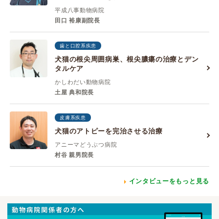
平成八事動物病院
田口 裕康副院長
歯と口腔系疾患
犬猫の根尖周囲病巣、根尖膿瘍の治療とデン
タルケア
かしわだい動物病院
土屋 典和院長
皮膚系疾患
犬猫のアトピーを完治させる治療
アニーマどうぶつ病院
村谷 親男院長
インタビューをもっと見る