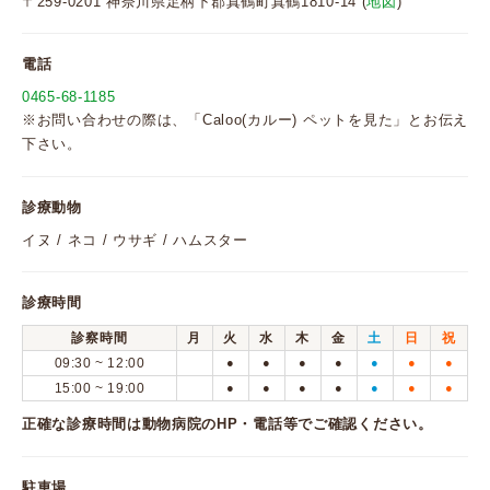
〒259-0201 神奈川県足柄下郡真鶴町真鶴1810-14 (
地図
)
電話
0465-68-1185
※お問い合わせの際は、「Caloo(カルー) ペットを見た」とお伝え
下さい。
診療動物
イヌ / ネコ / ウサギ / ハムスター
診療時間
診察時間
月
火
水
木
金
土
日
祝
09:30 ~ 12:00
●
●
●
●
●
●
●
15:00 ~ 19:00
●
●
●
●
●
●
●
正確な診療時間は動物病院のHP・電話等でご確認ください。
駐車場