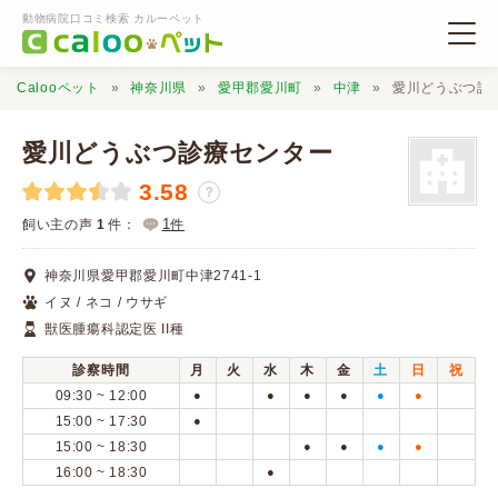
動物病院口コミ検索 カルーペット
Calooペット
神奈川県
愛甲郡愛川町
中津
愛川どうぶつ診
愛川どうぶつ診療センター
3.58
？
動物病院検索
1
飼い主の声
1
件：
件
神奈川県愛甲郡愛川町中津2741-1
口コミ検索
イヌ / ネコ / ウサギ
獣医腫瘍科認定医 II種
Calooペットとは？
診察時間
月
火
水
木
金
土
日
祝
09:30 ~ 12:00
●
●
●
●
●
●
口コミ投稿
15:00 ~ 17:30
●
15:00 ~ 18:30
●
●
●
●
16:00 ~ 18:30
●