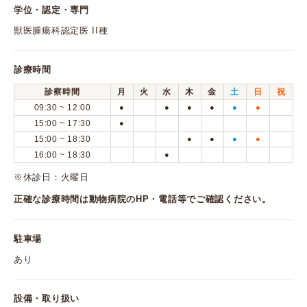
学位・認定・専門
獣医腫瘍科認定医 II種
診療時間
診察時間
月
火
水
木
金
土
日
祝
09:30 ~ 12:00
●
●
●
●
●
●
15:00 ~ 17:30
●
15:00 ~ 18:30
●
●
●
●
16:00 ~ 18:30
●
※休診日：火曜日
正確な診療時間は動物病院のHP・電話等でご確認ください。
駐車場
あり
設備・取り扱い