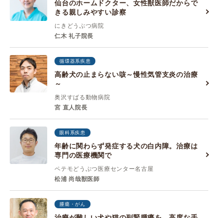
仙台のホームドクター、女性獣医師だからで
きる親しみやすい診察
にきどうぶつ病院
仁木 礼子院長
循環器系疾患
高齢犬の止まらない咳～慢性気管支炎の治療
～
奥沢すばる動物病院
宮 直人院長
眼科系疾患
年齢に関わらず発症する犬の白内障。治療は
専門の医療機関で
ペテモどうぶつ医療センター名古屋
松浦 尚哉獣医師
腫瘍・がん
治療が難しい犬や猫の副腎腫瘍を、高度な手