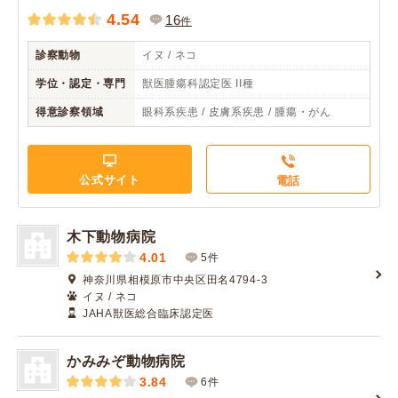
4.54
16
件
診察動物
イヌ / ネコ
学位・認定・専門
獣医腫瘍科認定医 II種
得意診察領域
眼科系疾患 / 皮膚系疾患 / 腫瘍・がん
公式サイト
電話
木下動物病院
4.01
5件
神奈川県相模原市中央区田名4794-3
イヌ / ネコ
JAHA獣医総合臨床認定医
かみみぞ動物病院
3.84
6件