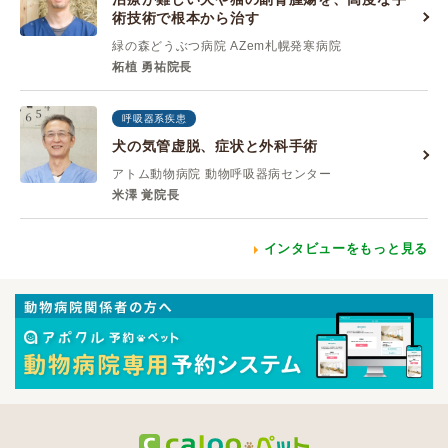
術技術で根本から治す
緑の森どうぶつ病院 AZem札幌発寒病院
柘植 勇祐院長
呼吸器系疾患
犬の気管虚脱、症状と外科手術
アトム動物病院 動物呼吸器病センター
米澤 覚院長
インタビューをもっと見る