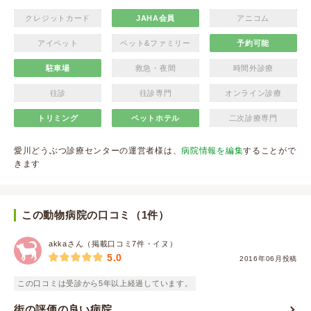
クレジットカード
JAHA会員
アニコム
アイペット
ペット&ファミリー
予約可能
駐車場
救急・夜間
時間外診療
往診
往診専門
オンライン診療
トリミング
ペットホテル
二次診療専門
愛川どうぶつ診療センターの運営者様は、
病院情報を編集
することがで
きます
この動物病院の口コミ（1件）
akkaさん（掲載口コミ7件・イヌ）
5.0
2016年06月投稿
この口コミは受診から5年以上経過しています。
街の評価の良い病院