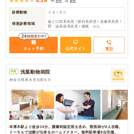
4.19
8
8
件
件
診察動物
イヌ / ネコ
歯と口腔系疾患 / 眼科系疾患 / 皮膚系疾患 /
得意診察領域
腎・泌尿器系疾患 / 腫瘍・がん
ネット予約
公式サイト
電話
PR
浅葉動物病院
神奈川県厚木市元町9-9
本厚木駅より徒歩14分。腫瘍科認定医を含め、獣医師が4人在籍。
トータルで治療が出来るホームドクター。無料駐車場8台完備。