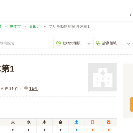
C
県
厚木市
妻田北
プリモ動物病院 厚木第1
第1
16
主の声
16
件：
件
火
水
木
金
土
日
祝
●
●
●
●
●
●
●