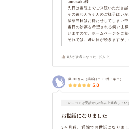
umesaku様
先日は当院までご来院いただき誠
その後わんちゃんのご様子はいか
診察当日はお待たせしてしまい申
当日の診察を希望される飼い主様
いますので、ホームページをご覧
それでは、暑い日が続きますが、u
0
人が参考になった （
0
人中）
藤015さん（掲載口コミ1件・ネコ）
5.0
この口コミは受診から5年以上経過してい
お世話になりました
3ヶ月程、通院でお世話になりま