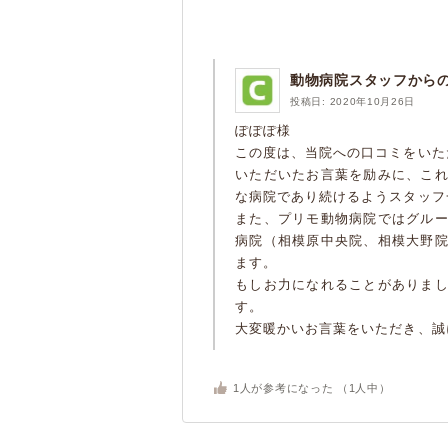
動物病院スタッフから
投稿日: 2020年10月26日
ぽぽぽ様
この度は、当院への口コミをいた
いただいたお言葉を励みに、こ
な病院であり続けるようスタッフ
また、プリモ動物病院ではグル
病院（相模原中央院、相模大野
ます。
もしお力になれることがありま
す。
大変暖かいお言葉をいただき、誠
1
人が参考になった （
1
人中）