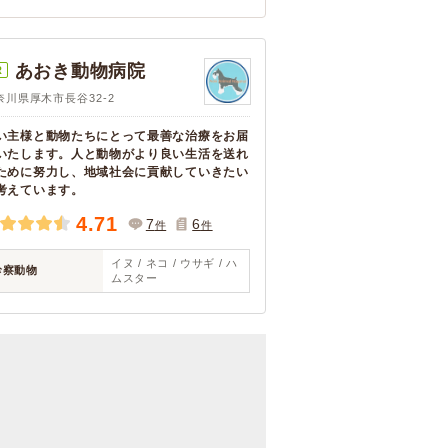
あおき動物病院
R
奈川県厚木市長谷32-2
い主様と動物たちにとって最善な治療をお届
いたします。人と動物がより良い生活を送れ
ために努力し、地域社会に貢献していきたい
考えています。
4.71
7
6
件
件
イヌ / ネコ / ウサギ / ハ
診察動物
ムスター