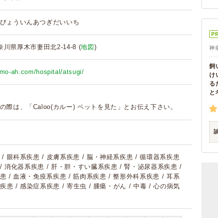
びょういんあつぎだいいち
P
神奈川県厚木市妻田北2-14-8 (
地図
)
神
飼
imo-ah.com/hospital/atsugi/
け
る
と
の際は、「Caloo(カルー) ペットを見た」とお伝え下さい。
/ 眼科系疾患 / 皮膚系疾患 / 脳・神経系疾患 / 循環器系疾患
 / 消化器系疾患 / 肝・胆・すい臓系疾患 / 腎・泌尿器系疾患 /
 / 血液・免疫系疾患 / 筋肉系疾患 / 整形外科系疾患 / 耳系
疾患 / 感染症系疾患 / 寄生虫 / 腫瘍・がん / 中毒 / 心の病気