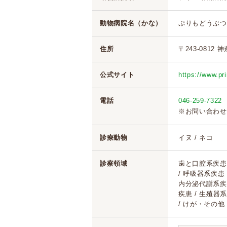
動物病院名（かな）
ぷりもどうぶつ
住所
〒243-0812 
公式サイト
https://www.pr
電話
046-259-7322
※お問い合わせ
診療動物
イヌ / ネコ
診察領域
歯と口腔系疾患 
/ 呼吸器系疾患
内分泌代謝系疾患
疾患 / 生殖器系
/ けが・その他