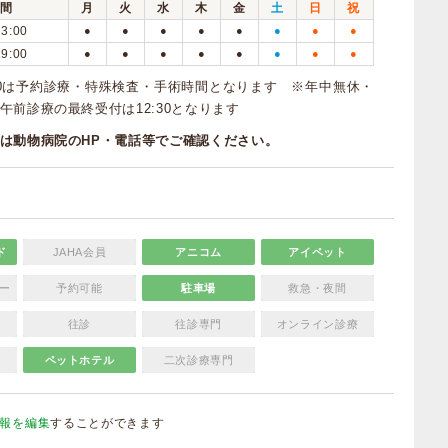
間
月
火
水
木
金
土
日
祝
13:00
●
●
●
●
●
●
●
●
19:00
●
●
●
●
●
●
●
●
16:00は予約診療・特殊検査・手術時間となります ※年中無休・
午前診療の最終受付は12:30となります
は動物病院のHP・電話等でご確認ください。
ド
JAHA会員
アニコム
アイペット
ー
予約可能
駐車場
救急・夜間
往診
往診専門
オンライン診療
ペットホテル
二次診療専門
報を編集
することができます