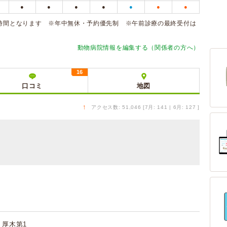
●
●
●
●
●
●
●
・手術時間となります ※年中無休・予約優先制 ※午前診療の最終受付は
動物病院情報を編集する（関係者の方へ）
16
口コミ
地図
↑
アクセス数: 51,046 [7月: 141 | 6月: 127 ]
 厚木第1